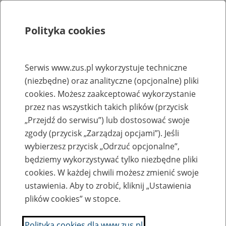
Polityka cookies
Szukaj
Menu
Serwis www.zus.pl wykorzystuje techniczne
(niezbędne) oraz analityczne (opcjonalne) pliki
Rejestry, ewidencje i archiwa
cookies. Możesz zaakceptować wykorzystanie
Baza zlikwidowanych lub
przez nas wszystkich takich plików (przycisk
„Przejdź do serwisu”) lub dostosować swoje
przekształconych zakładów pracy
zgody (przycisk „Zarządzaj opcjami”). Jeśli
wybierzesz przycisk „Odrzuć opcjonalne”,
Nazwa zakładu pracy:
będziemy wykorzystywać tylko niezbędne pliki
cookies. W każdej chwili możesz zmienić swoje
ustawienia. Aby to zrobić, kliknij „Ustawienia
plików cookies” w stopce.
SZUKAJ
Polityka cookies dla www.zus.pl