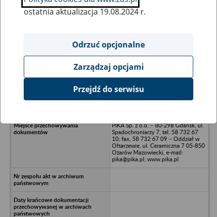
ostatnia aktualizacja 19.08.2024 r.
Wszystkie uwagi można przesyłać poprzez
formularz
Odrzuć opcjonalne
Zarządzaj opcjami
Ukryj wszystkie pozycje bazy
Przejdź do serwisu
IONA Investment - Warszawa, ul.
Wilcza 50/52
PIKA Sp. z o.o. – 80-298 Gdańsk, ul.
Spadochroniarzy 7, tel. 58 732 67
10; fax. 58 732 67 09 – Oddział w
Ołtarzewie, ul. Ceramiczna 7 05-850
Ożarów Mazowiecki, e-mail:
pika@pika.pl; www.pika.pl