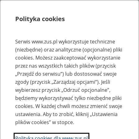
Polityka cookies
Szukaj
Menu
Serwis www.zus.pl wykorzystuje techniczne
(niezbędne) oraz analityczne (opcjonalne) pliki
Rejestry, ewidencje i archiwa
cookies. Możesz zaakceptować wykorzystanie
Baza zlikwidowanych lub
przez nas wszystkich takich plików (przycisk
„Przejdź do serwisu”) lub dostosować swoje
przekształconych zakładów pracy
zgody (przycisk „Zarządzaj opcjami”). Jeśli
wybierzesz przycisk „Odrzuć opcjonalne”,
Nazwa zakładu pracy:
będziemy wykorzystywać tylko niezbędne pliki
cookies. W każdej chwili możesz zmienić swoje
ustawienia. Aby to zrobić, kliknij „Ustawienia
plików cookies” w stopce.
SZUKAJ
Polityka cookies dla www.zus.pl