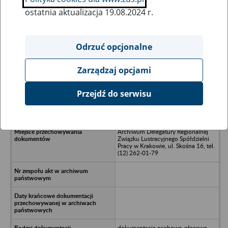
ostatnia aktualizacja 19.08.2024 r.
Wszystkie uwagi można przesyłać poprzez
formularz
Odrzuć opcjonalne
Zarządzaj opcjami
Ukryj wszystkie pozycje bazy
Przejdź do serwisu
Spółdzielnia Usług Rolniczych,
Radlin
Archiwum Delegatury Regionalnej
Związku Lustracyjnego Spółdzielni
Pracy w Krakowie, ul. Skośna 16, tel.
(12) 262-01-79
dokumentacja osobowo-płacowa