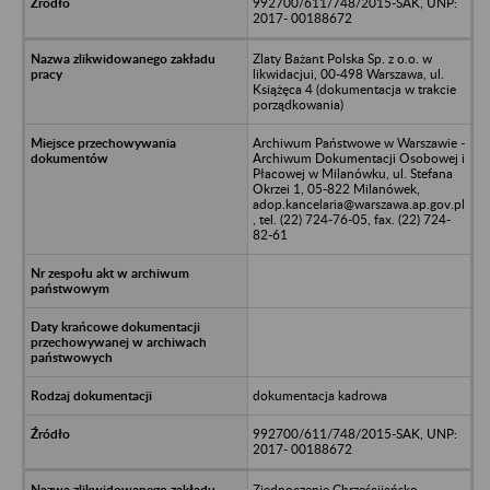
992700/611/748/2015-SAK, UNP:
2017- 00188672
Zlaty Bażant Polska Sp. z o.o. w
likwidacjui, 00-498 Warszawa, ul.
Książęca 4 (dokumentacja w trakcie
porządkowania)
Archiwum Państwowe w Warszawie -
Archiwum Dokumentacji Osobowej i
Płacowej w Milanówku, ul. Stefana
Okrzei 1, 05-822 Milanówek,
adop.kancelaria@warszawa.ap.gov.pl
, tel. (22) 724-76-05, fax. (22) 724-
82-61
dokumentacja kadrowa
992700/611/748/2015-SAK, UNP:
2017- 00188672
Zjednoczenie Chrześcijańsko -