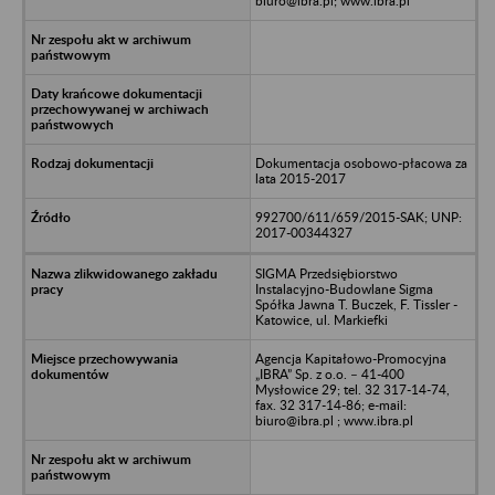
biuro@ibra.pl; www.ibra.pl
Dokumentacja osobowo-płacowa za
lata 2015-2017
992700/611/659/2015-SAK; UNP:
2017-00344327
SIGMA Przedsiębiorstwo
Instalacyjno-Budowlane Sigma
Spółka Jawna T. Buczek, F. Tissler -
Katowice, ul. Markiefki
Agencja Kapitałowo-Promocyjna
„IBRA” Sp. z o.o. – 41-400
Mysłowice 29; tel. 32 317-14-74,
fax. 32 317-14-86; e-mail:
biuro@ibra.pl ; www.ibra.pl