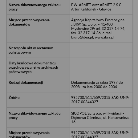
P.W. ARMET oraz ARMET-2 S.C.
Artur Kałdonek - Gliwice
Agencja Kapitałowo-Promocyjna
„IBRA” Sp. z o.o. – 41-400
Mysłowice 29; tel. 32 317-14-74,
fax. 32 317-14-86; e-mail:
biuro@ibra.pl; www.ibra.pl
Dokumentacja za takta 1997 do
2008 i za lata 2000 do 2004
992700/611/659/2015-SAK; UNP:
2017-00344327
SICOPOL Sp. z o.o. w likwidacji -
Dąbrowa Górnicza, ul. Koksownicza
16
992700/611/659/2015-SAK; UNP:
2017-00344327