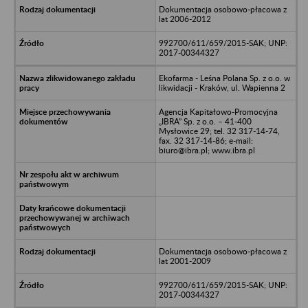
Dokumentacja osobowo-płacowa z
lat 2006-2012
992700/611/659/2015-SAK; UNP:
2017-00344327
Ekofarma - Leśna Polana Sp. z o.o. w
likwidacji - Kraków, ul. Wapienna 2
Agencja Kapitałowo-Promocyjna
„IBRA” Sp. z o.o. – 41-400
Mysłowice 29; tel. 32 317-14-74,
fax. 32 317-14-86; e-mail:
biuro@ibra.pl; www.ibra.pl
Dokumentacja osobowo-płacowa z
lat 2001-2009
992700/611/659/2015-SAK; UNP:
2017-00344327