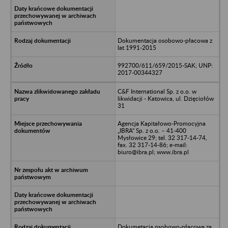
Dokumentacja osobowo-płacowa z
lat 1991-2015
992700/611/659/2015-SAK; UNP:
2017-00344327
C&F International Sp. z o.o. w
likwidacji - Katowica, ul. Dzięciołów
31
Agencja Kapitałowo-Promocyjna
„IBRA” Sp. z o.o. – 41-400
Mysłowice 29; tel. 32 317-14-74,
fax. 32 317-14-86; e-mail:
biuro@ibra.pl; www.ibra.pl
Dokumetacja osobowo-płacowa za