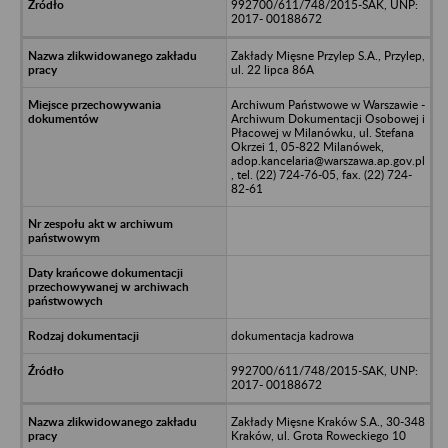
992700/611/748/2015-SAK, UNP:
2017- 00188672
Zakłady Mięsne Przylep S.A., Przylep,
ul. 22 lipca 86A
Archiwum Państwowe w Warszawie -
Archiwum Dokumentacji Osobowej i
Płacowej w Milanówku, ul. Stefana
Okrzei 1, 05-822 Milanówek,
adop.kancelaria@warszawa.ap.gov.pl
, tel. (22) 724-76-05, fax. (22) 724-
82-61
dokumentacja kadrowa
992700/611/748/2015-SAK, UNP:
2017- 00188672
Zakłady Mięsne Kraków S.A., 30-348
Kraków, ul. Grota Roweckiego 10