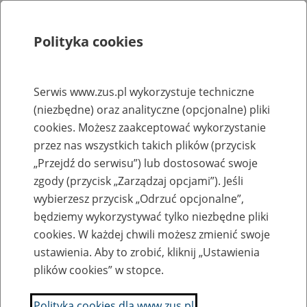
Polityka cookies
Szukaj
Menu
Serwis www.zus.pl wykorzystuje techniczne
(niezbędne) oraz analityczne (opcjonalne) pliki
Rejestry, ewidencje i archiwa
cookies. Możesz zaakceptować wykorzystanie
Baza zlikwidowanych lub
przez nas wszystkich takich plików (przycisk
„Przejdź do serwisu”) lub dostosować swoje
przekształconych zakładów pracy
zgody (przycisk „Zarządzaj opcjami”). Jeśli
wybierzesz przycisk „Odrzuć opcjonalne”,
Nazwa zakładu pracy:
będziemy wykorzystywać tylko niezbędne pliki
cookies. W każdej chwili możesz zmienić swoje
ustawienia. Aby to zrobić, kliknij „Ustawienia
plików cookies” w stopce.
SZUKAJ
Polityka cookies dla www.zus.pl