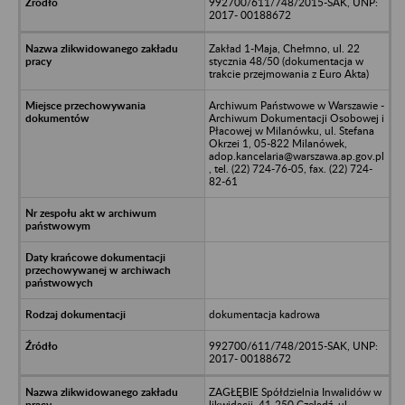
992700/611/748/2015-SAK, UNP:
2017- 00188672
Zakład 1-Maja, Chełmno, ul. 22
stycznia 48/50 (dokumentacja w
trakcie przejmowania z Euro Akta)
Archiwum Państwowe w Warszawie -
Archiwum Dokumentacji Osobowej i
Płacowej w Milanówku, ul. Stefana
Okrzei 1, 05-822 Milanówek,
adop.kancelaria@warszawa.ap.gov.pl
, tel. (22) 724-76-05, fax. (22) 724-
82-61
dokumentacja kadrowa
992700/611/748/2015-SAK, UNP:
2017- 00188672
ZAGŁĘBIE Spółdzielnia Inwalidów w
likwidacji, 41-250 Czeladź, ul.