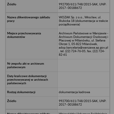
992700/611/748/2015-SAK, UNP:
2017- 00188672
WOZAK Sp. z o.o., Wrocław, ul.
Słubicka 18 (dokumentacja w trakcie
porządkowania)
Archiwum Państwowe w Warszawie -
Archiwum Dokumentacji Osobowej i
Płacowej w Milanówku, ul. Stefana
Okrzei 1, 05-822 Milanówek,
adop.kancelaria@warszawa.ap.gov.pl
, tel. (22) 724-76-05, fax. (22) 724-
82-61
dokumentacja kadrowa
992700/611/748/2015-SAK, UNP:
2017- 00188672
Wojewódzka Usługowa Spółdzielnia