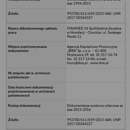
lata 1994-2015
992700/611/659/2015-SAK; UNP:
2017-00344327
STANMED 24 Spółdzielnia Socjalna
w likwidacji - Chorzów, ul. Świętego
Pawła 11
Agencja Kapitałowo-Promocyjna
„IBRA” Sp. z o.o. – 41-400
Mysłowice 29; tel. 32 317-14-74,
fax. 32 317-14-86; e-mail:
biuro@ibra.pl ; www.ibra.pl
Dokumentacja osobowo-płacowa za
lata 2013-2016
992700/611/659/2015-SAK; UNP:
2017-00344327