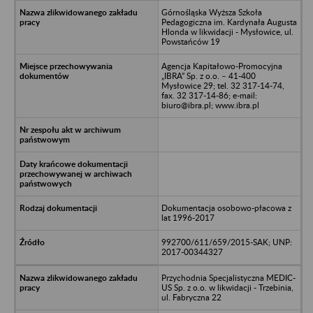
Górnośląska Wyższa Szkoła
Pedagogiczna im. Kardynała Augusta
Hlonda w likwidacji - Mysłowice, ul.
Powstańców 19
Agencja Kapitałowo-Promocyjna
„IBRA” Sp. z o.o. – 41-400
Mysłowice 29; tel. 32 317-14-74,
fax. 32 317-14-86; e-mail:
biuro@ibra.pl; www.ibra.pl
Dokumentacja osobowo-płacowa z
lat 1996-2017
992700/611/659/2015-SAK; UNP:
2017-00344327
Przychodnia Specjalistyczna MEDIC-
US Sp. z o.o. w likwidacji - Trzebinia,
ul. Fabryczna 22