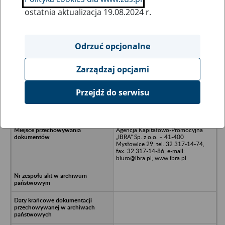
ostatnia aktualizacja 19.08.2024 r.
Wszystkie uwagi można przesyłać poprzez
formularz
Odrzuć opcjonalne
Zarządzaj opcjami
Ukryj wszystkie pozycje bazy
Przejdź do serwisu
Fabryka Domów PROFI Sp. z o.o. w
likwidacji - Kraków, ul. Wapienna 2
Agencja Kapitałowo-Promocyjna
„IBRA” Sp. z o.o. – 41-400
Mysłowice 29; tel. 32 317-14-74,
fax. 32 317-14-86; e-mail:
biuro@ibra.pl; www.ibra.pl