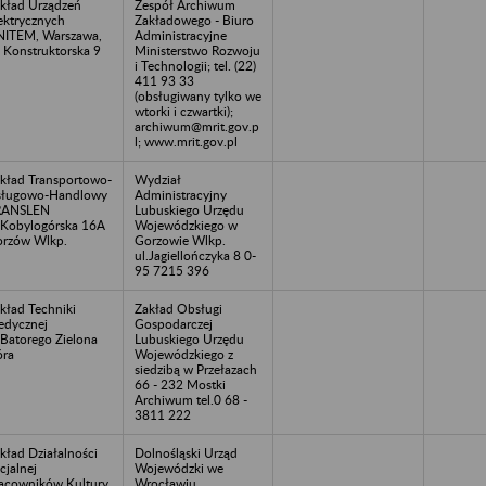
kład Urządzeń
Zespół Archiwum
ektrycznych
Zakładowego - Biuro
ITEM, Warszawa,
Administracyjne
. Konstruktorska 9
Ministerstwo Rozwoju
i Technologii; tel. (22)
411 93 33
(obsługiwany tylko we
wtorki i czwartki);
archiwum@mrit.gov.p
l; www.mrit.gov.pl
kład Transportowo-
Wydział
sługowo-Handlowy
Administracyjny
RANSLEN
Lubuskiego Urzędu
.Kobylogórska 16A
Wojewódzkiego w
rzów Wlkp.
Gorzowie Wlkp.
ul.Jagiellończyka 8 0-
95 7215 396
kład Techniki
Zakład Obsługi
dycznej
Gospodarczej
.Batorego Zielona
Lubuskiego Urzędu
ra
Wojewódzkiego z
siedzibą w Przełazach
66 - 232 Mostki
Archiwum tel.0 68 -
3811 222
kład Działalności
Dolnośląski Urząd
cjalnej
Wojewódzki we
acowników Kultury
Wrocławiu