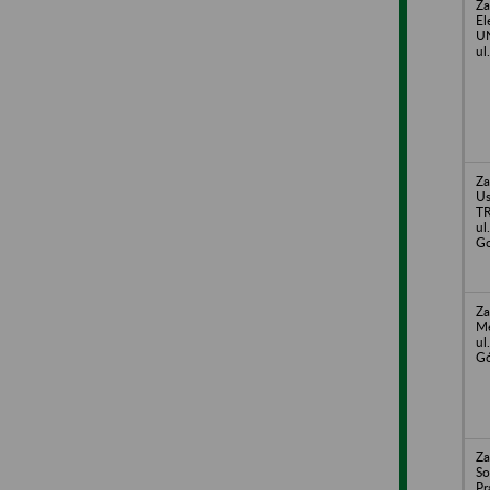
Za
El
UN
ul
Za
U
T
ul
Go
Za
Me
ul
Gó
Za
So
Pr