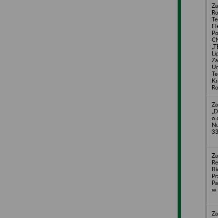
Za
Ro
Te
El
Po
C
„T
Li
Za
Ur
Te
Kr
Ro
Za
„D
o.
Nu
33
Za
R
Bi
Pr
Pa
w 
Za