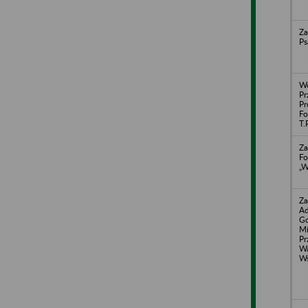
Za
Ps
Wo
Pr
Pr
F
T.
Za
Fo
„
Za
Ad
Go
Mi
Pr
Wa
Ws