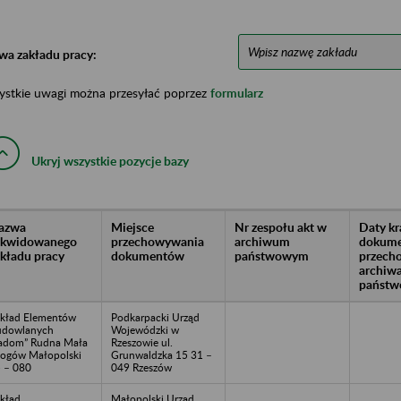
wa zakładu pracy:
ystkie uwagi można przesyłać poprzez
formularz
Ukryj wszystkie pozycje bazy
azwa
Miejsce
Nr zespołu akt w
Daty k
likwidowanego
przechowywania
archiwum
dokume
akładu pracy
dokumentów
państwowym
przech
archiw
państw
kład Elementów
Podkarpacki Urząd
udowlanych
Wojewódzki w
adom” Rudna Mała
Rzeszowie ul.
ogów Małopolski
Grunwaldzka 15 31 –
 – 080
049 Rzeszów
kład
Małopolski Urząd