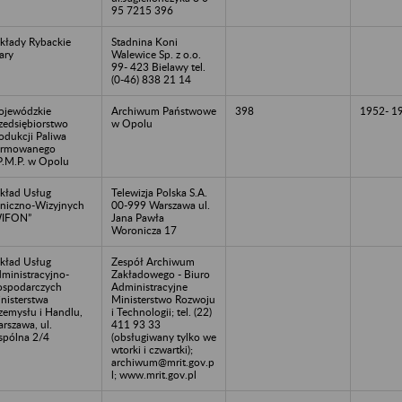
95 7215 396
kłady Rybackie
Stadnina Koni
ary
Walewice Sp. z o.o.
99- 423 Bielawy tel.
(0-46) 838 21 14
jewódzkie
Archiwum Państwowe
398
1952- 1
zedsiębiorstwo
w Opolu
odukcji Paliwa
ormowanego
P.M.P. w Opolu
kład Usług
Telewizja Polska S.A.
niczno-Wizyjnych
00-999 Warszawa ul.
WIFON”
Jana Pawła
Woronicza 17
kład Usług
Zespół Archiwum
ministracyjno-
Zakładowego - Biuro
spodarczych
Administracyjne
nisterstwa
Ministerstwo Rozwoju
zemysłu i Handlu,
i Technologii; tel. (22)
rszawa, ul.
411 93 33
pólna 2/4
(obsługiwany tylko we
wtorki i czwartki);
archiwum@mrit.gov.p
l; www.mrit.gov.pl