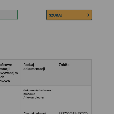
SZUKAJ
rańcowe
Rodzaj
Źródło
ntacji
dokumentacji
owywanej w
ach
owych
dokumenty kadrowe i
płacowe
/niekompletne/
Akta zakładowe (
992700/611/557/20