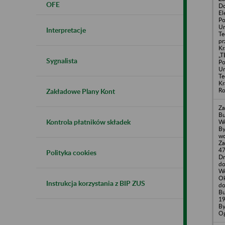
OFE
Do
El
Po
Ur
Interpretacje
Te
pr
Kr
„T
Sygnalista
Po
Ur
Te
Kr
Ro
Zakładowe Plany Kont
Za
B
Kontrola płatników składek
W
By
wc
Za
47
Polityka cookies
D
do
Wo
Ok
Instrukcja korzystania z BIP ZUS
do
B
19
By
Og