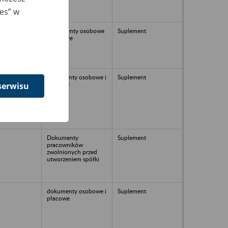
ies” w
Dokumenty osobowe
Suplement
i płacowe
dokumenty osobowe i
Suplement
płacowe
serwisu
Dokumenty
Suplement
pracowników
zwolnionych przed
utworzeniem spółki
dokumenty osobowe i
Suplement
płacowe