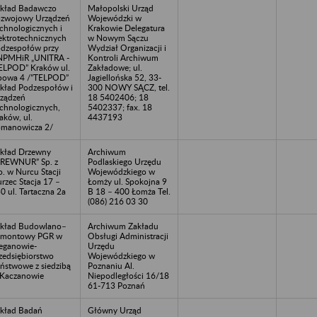
kład Badawczo
Małopolski Urząd
zwojowy Urządzeń
Wojewódzki w
chnologicznych i
Krakowie Delegatura
ektrotechnicznych
w Nowym Sączu
dzespołów przy
Wydział Organizacji i
NPMHiR „UNITRA -
Kontroli Archiwum
ELPOD” Kraków ul.
Zakładowe; ul.
powa 4 /”TELPOD”
Jagiellońska 52, 33-
kład Podzespołów i
300 NOWY SĄCZ, tel.
ządzeń
18 5402406; 18
chnologicznych,
5402337; fax. 18
aków, ul.
4437193
manowicza 2/
kład Drzewny
Archiwum
REWNUR” Sp. z
Podlaskiego Urzędu
o. w Nurcu Stacji
Wojewódzkiego w
rzec Stacja 17 –
Łomży ul. Spokojna 9
0 ul. Tartaczna 2a
B 18 – 400 Łomża Tel.
(086) 216 03 30
kład Budowlano–
Archiwum Zakładu
emontowy PGR w
Obsługi Administracji
eganowie-
Urzędu
zedsiębiorstwo
Wojewódzkiego w
ństwowe z siedzibą
Poznaniu Al.
Kaczanowie
Niepodległości 16/18
61-713 Poznań
kład Badań
Główny Urząd