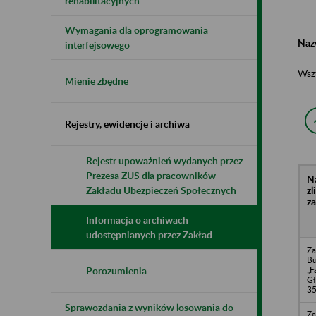
rehabilitacyjnych
Wymagania dla oprogramowania
Naz
interfejsowego
Wsz
Mienie zbędne
Rejestry, ewidencje i archiwa
Rejestr upoważnień wydanych przez
Prezesa ZUS dla pracowników
N
z
Zakładu Ubezpieczeń Społecznych
z
Informacja o archiwach
udostępnianych przez Zakład
Za
B
„F
Porozumienia
Gł
35
Sprawozdania z wyników losowania do
Za