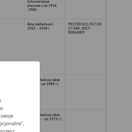
dokumentacja
płacowa z lat 1966
-1984
Akta zakładowe (
992700/611/557/20
1962 – 1968 )
17-SAK; 2017-
00064009
Akta zakładowe (akta
płacowe od 1989 r.)
e
as
Akta zakładowe (akta
 swoje
płacowe – od 1973 r.)
opcjonalne”,
 możesz