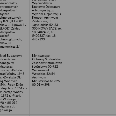
świadczalny
Wojewódzki w
ektronicznych
Krakowie Delegatura
dzespołów i
w Nowym Sączu
ządzeń
Wydział Organizacji i
chnologicznych
Kontroli Archiwum
zy KZE „TELPOD”
Zakładowe; ul.
aków ul. Lipowa 4 /
Jagiellońska 52, 33-
ELPOD” Zakład
300 NOWY SĄCZ, tel.
dzespołów i
18 5402406; 18
ządzeń
5402337; fax. 18
chnologicznych,
4437193
aków, ul.
manowicza 2/
kład Budżetowy
Ministerstwo
udownictwa
Ochrony Środowiska
odnego, w
Zasobów Naturalnych
dgoszczy,
i Leśnictwa 00-922
ześniej: -Państw.
Warszawa ul.
rząd Wodny 1945-
Wawelska 52/54
r. -Dyrekcja Okr.
Archiwum
róg Wodnych
Ministerstwa tel.825-
54r. -Rejon Dróg
00-01 w.398
dnych do 1964 r. -
r. Zarząd Wodny
 1972 r. -Przed.
ud.Wodnego do
90 r. 85-092
dgoszcz ul.
ińskiego