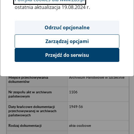
ostatnia aktualizacja 19.08.2024 r.
Wszystkie uwagi można przesyłać poprzez
formularz
Odrzuć opcjonalne
Zarządzaj opcjami
Ukryj wszystkie pozycje bazy
Przejdź do serwisu
Związek Młodzieży Polskiej Zarząd
Wojewódzki w Szczecinie
Archiwum Państwowe w Szczecinie
1106
1949-56
akta osobowe