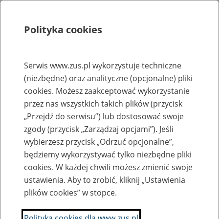
Polityka cookies
Szukaj
Menu
Serwis www.zus.pl wykorzystuje techniczne
(niezbędne) oraz analityczne (opcjonalne) pliki
Rejestry, ewidencje i archiwa
cookies. Możesz zaakceptować wykorzystanie
Baza zlikwidowanych lub
przez nas wszystkich takich plików (przycisk
„Przejdź do serwisu”) lub dostosować swoje
przekształconych zakładów pracy
zgody (przycisk „Zarządzaj opcjami”). Jeśli
wybierzesz przycisk „Odrzuć opcjonalne”,
Nazwa zakładu pracy:
będziemy wykorzystywać tylko niezbędne pliki
cookies. W każdej chwili możesz zmienić swoje
ustawienia. Aby to zrobić, kliknij „Ustawienia
plików cookies” w stopce.
SZUKAJ
Polityka cookies dla www.zus.pl