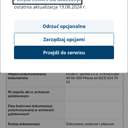
ostatnia aktualizacja 19.08.2024 r.
Wszystkie uwagi można przesyłać poprzez
formularz
Odrzuć opcjonalne
Zarządzaj opcjami
Ukryj wszystkie pozycje bazy
Przejdź do serwisu
Przedsiębiorstwo Produkcji Obuwia
Lipce Kościelne
EKSBUT Spółka z o.o. ul.Kościuszki
40 06-500 Mława tel.(023) 654 35
14
Dokumenty osobowe i płacowe