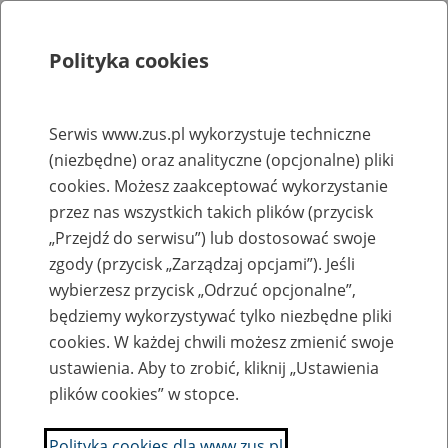
Polityka cookies
Szukaj
Menu
Serwis www.zus.pl wykorzystuje techniczne
(niezbędne) oraz analityczne (opcjonalne) pliki
Rejestry, ewidencje i archiwa
cookies. Możesz zaakceptować wykorzystanie
Baza zlikwidowanych lub
przez nas wszystkich takich plików (przycisk
„Przejdź do serwisu”) lub dostosować swoje
przekształconych zakładów pracy
zgody (przycisk „Zarządzaj opcjami”). Jeśli
wybierzesz przycisk „Odrzuć opcjonalne”,
Nazwa zakładu pracy:
będziemy wykorzystywać tylko niezbędne pliki
cookies. W każdej chwili możesz zmienić swoje
ustawienia. Aby to zrobić, kliknij „Ustawienia
plików cookies” w stopce.
SZUKAJ
Polityka cookies dla www.zus.pl