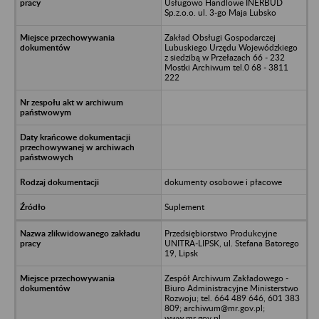
Usługowo Handlowe INERBUD
Sp.z.o.o. ul. 3-go Maja Lubsko
Zakład Obsługi Gospodarczej
Lubuskiego Urzędu Wojewódzkiego
z siedzibą w Przełazach 66 - 232
Mostki Archiwum tel.0 68 - 3811
222
dokumenty osobowe i płacowe
Suplement
Przedsiębiorstwo Produkcyjne
UNITRA-LIPSK, ul. Stefana Batorego
19, Lipsk
Zespół Archiwum Zakładowego -
Biuro Administracyjne Ministerstwo
Rozwoju; tel. 664 489 646, 601 383
809; archiwum@mr.gov.pl;
www.mr.gov.pl