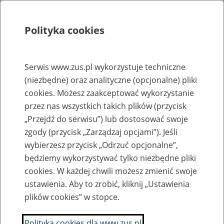
Polityka cookies
Szukaj
Menu
Serwis www.zus.pl wykorzystuje techniczne
(niezbędne) oraz analityczne (opcjonalne) pliki
Rejestry, ewidencje i archiwa
cookies. Możesz zaakceptować wykorzystanie
Baza zlikwidowanych lub
przez nas wszystkich takich plików (przycisk
„Przejdź do serwisu”) lub dostosować swoje
przekształconych zakładów pracy
zgody (przycisk „Zarządzaj opcjami”). Jeśli
wybierzesz przycisk „Odrzuć opcjonalne”,
Nazwa zakładu pracy:
będziemy wykorzystywać tylko niezbędne pliki
cookies. W każdej chwili możesz zmienić swoje
ustawienia. Aby to zrobić, kliknij „Ustawienia
plików cookies” w stopce.
SZUKAJ
Polityka cookies dla www.zus.pl