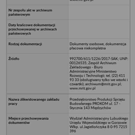
Dokumenty osobowe, dokumentcja
płacowa niekompletna
992700/611/1226/2017-SAK; UNP:
00126535; Zespół Archiwum
Zakładowego - Biuro
Administracyjne Ministerstwo
Rozwoju i Technologii; tel. (22) 411
93 33 (obsługiwany tylko we wtorki i
czwartki); archiwum@mrit.gov.pl;
www.mrit.gov.pl
Przedsiębiorstwo Produkcji Sprzętu
Budowlanego PROKOM ul. 17 -
Stycznia 143 Międzychów
Wydział Administracyjny Lubuskiego
Urzędu Wojewódzkiego w Gorzowie
Wlkp. ul.Jagiellończyka 8 0-95 7215
396