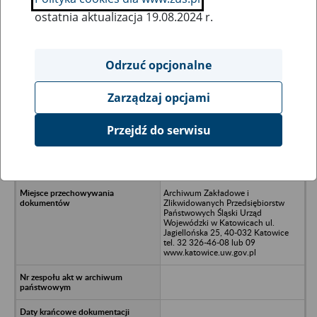
ostatnia aktualizacja 19.08.2024 r.
Wszystkie uwagi można przesyłać poprzez
formularz
Odrzuć opcjonalne
Zarządzaj opcjami
Ukryj wszystkie pozycje bazy
Przejdź do serwisu
Przedsiębiorstwo Handlowe i Usług
Transportowych Zabrze
ul.Pyskowicka 11
Archiwum Zakładowe i
Zlikwidowanych Przedsiębiorstw
Państwowych Śląski Urząd
Wojewódzki w Katowicach ul.
Jagiellońska 25, 40-032 Katowice
tel. 32 326-46-08 lub 09
www.katowice.uw.gov.pl