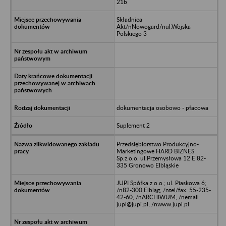
21b
Składnica
Akt/nNowogard/nul.Wojska
Polskiego 3
dokumentacja osobowo - płacowa
Suplement 2
Przedsiębiorstwo Produkcyjno-
Marketingowe HARD BIZNES
Sp.z.o.o. ul.Przemysłowa 12 E 82-
335 Gronowo Elbląskie
JUPI Spółka z o.o.; ul. Piaskowa 6;
/n82-300 Elbląg; /ntel/fax: 55-235-
42-60; /nARCHIWUM; /nemail:
jupi@jupi.pl; /nwww.jupi.pl