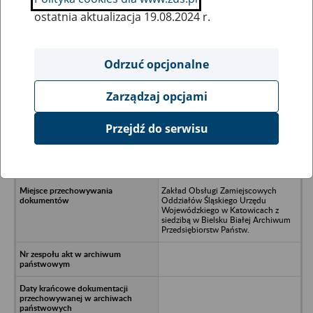
ostatnia aktualizacja 19.08.2024 r.
Wszystkie uwagi można przesyłać poprzez
formularz
Odrzuć opcjonalne
Zarządzaj opcjami
Ukryj wszystkie pozycje bazy
Przejdź do serwisu
Przedsiębiorstwo Transportowe
Handlu Wewnętrznego Bielsko-Biała
ul.Czechowicka 57
Zakład Obsługi Zamiejscowych
Oddziałów Śląskiego Urzędu
Wojewódzkiego w Katowicach z
siedzibą w Bielsku Białej Archiwum
Przedsiębiorstw Państw.