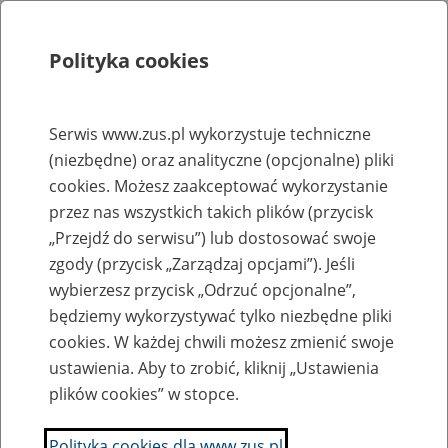
Polityka cookies
Szukaj
Menu
Serwis www.zus.pl wykorzystuje techniczne
(niezbędne) oraz analityczne (opcjonalne) pliki
Rejestry, ewidencje i archiwa
cookies. Możesz zaakceptować wykorzystanie
Baza zlikwidowanych lub
przez nas wszystkich takich plików (przycisk
„Przejdź do serwisu”) lub dostosować swoje
przekształconych zakładów pracy
zgody (przycisk „Zarządzaj opcjami”). Jeśli
wybierzesz przycisk „Odrzuć opcjonalne”,
Nazwa zakładu pracy:
będziemy wykorzystywać tylko niezbędne pliki
cookies. W każdej chwili możesz zmienić swoje
ustawienia. Aby to zrobić, kliknij „Ustawienia
plików cookies” w stopce.
SZUKAJ
Polityka cookies dla www.zus.pl