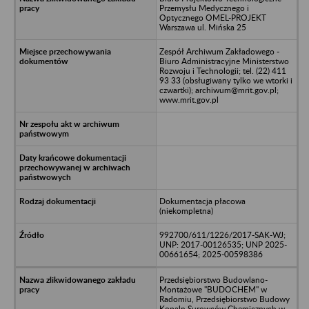
Przemysłu Medycznego i
Optycznego OMEL-PROJEKT
Warszawa ul. Mińska 25
Zespół Archiwum Zakładowego -
Biuro Administracyjne Ministerstwo
Rozwoju i Technologii; tel. (22) 411
93 33 (obsługiwany tylko we wtorki i
czwartki); archiwum@mrit.gov.pl;
www.mrit.gov.pl
Dokumentacja płacowa
(niekompletna)
992700/611/1226/2017-SAK-WJ;
UNP: 2017-00126535; UNP 2025-
00661654; 2025-00598386
Przedsiębiorstwo Budowlano-
Montażowe "BUDOCHEM" w
Radomiu, Przedsiębiorstwo Budowy
Kopaln Surowców Chemicznych w