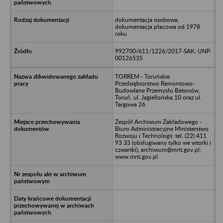
dokumentacja osobowa,
dokumentacja płacowa od 1978
roku
992700/611/1226/2017-SAK; UNP:
00126535
TORREM - Toruńskie
Przedsiębiorstwo Remontowo-
Budowlane Przemysłu Betonów,
Toruń, ul. Jagiellońska 10 oraz ul.
Targowa 26
Zespół Archiwum Zakładowego -
Biuro Administracyjne Ministerstwo
Rozwoju i Technologii; tel. (22) 411
93 33 (obsługiwany tylko we wtorki i
czwartki); archiwum@mrit.gov.pl;
www.mrit.gov.pl