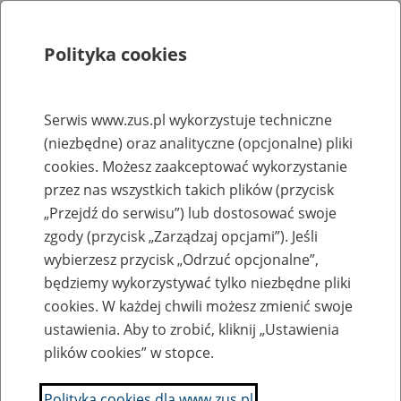
Polityka cookies
Szukaj
Menu
Serwis www.zus.pl wykorzystuje techniczne
(niezbędne) oraz analityczne (opcjonalne) pliki
Rejestry, ewidencje i archiwa
cookies. Możesz zaakceptować wykorzystanie
Baza zlikwidowanych lub
przez nas wszystkich takich plików (przycisk
„Przejdź do serwisu”) lub dostosować swoje
przekształconych zakładów pracy
zgody (przycisk „Zarządzaj opcjami”). Jeśli
wybierzesz przycisk „Odrzuć opcjonalne”,
Nazwa zakładu pracy:
będziemy wykorzystywać tylko niezbędne pliki
cookies. W każdej chwili możesz zmienić swoje
ustawienia. Aby to zrobić, kliknij „Ustawienia
plików cookies” w stopce.
SZUKAJ
Polityka cookies dla www.zus.pl