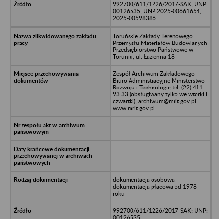
992700/611/1226/2017-SAK; UNP:
00126535; UNP 2025-00661654;
2025-00598386
Toruńskie Zakłady Terenowego
Przemysłu Materiałów Budowlanych
Przedsiębiorstwo Państwowe w
Toruniu, ul. Łazienna 18
Zespół Archiwum Zakładowego -
Biuro Administracyjne Ministerstwo
Rozwoju i Technologii; tel. (22) 411
93 33 (obsługiwany tylko we wtorki i
czwartki); archiwum@mrit.gov.pl;
www.mrit.gov.pl
dokumentacja osobowa,
dokumentacja płacowa od 1978
roku
992700/611/1226/2017-SAK; UNP:
00126535