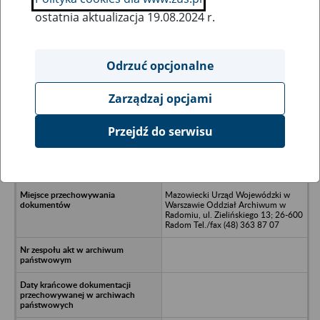
ostatnia aktualizacja 19.08.2024 r.
Wszystkie uwagi można przesyłać poprzez
formularz
Odrzuć opcjonalne
Zarządzaj opcjami
Ukryj wszystkie pozycje bazy
Przejdź do serwisu
Przedsiębiorstwo Budowy
Wodociągów i Kanalizacji Wiejskich
w Radomiu
Mazowiecki Urząd Wojewódzki w
Warszawie Oddział Archiwum w
Radomiu, ul. Zielińskiego 13; 26-600
Radom Tel./fax (48) 363 87 07