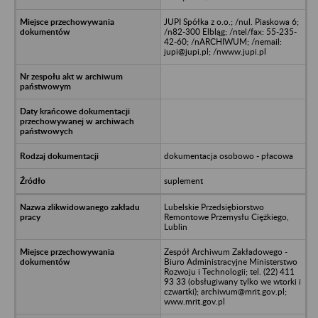
JUPI Spółka z o.o.; /nul. Piaskowa 6;
/n82-300 Elbląg; /ntel/fax: 55-235-
42-60; /nARCHIWUM; /nemail:
jupi@jupi.pl; /nwww.jupi.pl
dokumentacja osobowo - płacowa
suplement
Lubelskie Przedsiębiorstwo
Remontowe Przemysłu Ciężkiego,
Lublin
Zespół Archiwum Zakładowego -
Biuro Administracyjne Ministerstwo
Rozwoju i Technologii; tel. (22) 411
93 33 (obsługiwany tylko we wtorki i
czwartki); archiwum@mrit.gov.pl;
www.mrit.gov.pl