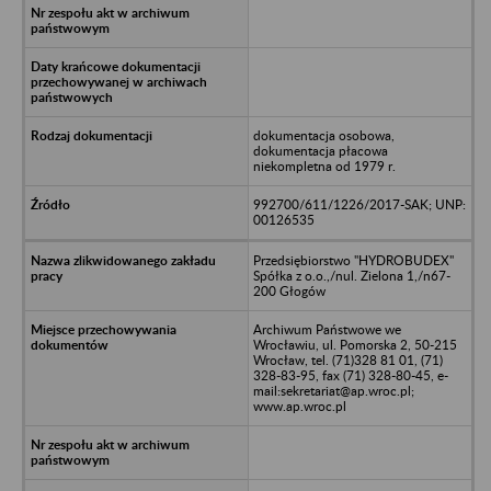
dokumentacja osobowa,
dokumentacja płacowa
niekompletna od 1979 r.
992700/611/1226/2017-SAK; UNP:
00126535
Przedsiębiorstwo "HYDROBUDEX"
Spółka z o.o.,/nul. Zielona 1,/n67-
200 Głogów
Archiwum Państwowe we
Wrocławiu, ul. Pomorska 2, 50-215
Wrocław, tel. (71)328 81 01, (71)
328-83-95, fax (71) 328-80-45, e-
mail:sekretariat@ap.wroc.pl;
www.ap.wroc.pl