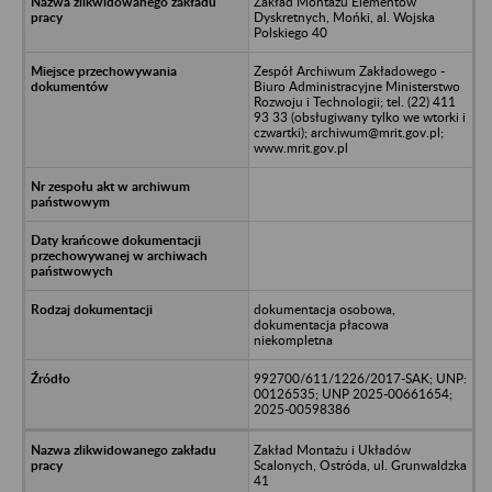
Zakład Montażu Elementów
Dyskretnych, Mońki, al. Wojska
Polskiego 40
Zespół Archiwum Zakładowego -
Biuro Administracyjne Ministerstwo
Rozwoju i Technologii; tel. (22) 411
93 33 (obsługiwany tylko we wtorki i
czwartki); archiwum@mrit.gov.pl;
www.mrit.gov.pl
dokumentacja osobowa,
dokumentacja płacowa
niekompletna
992700/611/1226/2017-SAK; UNP:
00126535; UNP 2025-00661654;
2025-00598386
Zakład Montażu i Układów
Scalonych, Ostróda, ul. Grunwaldzka
41