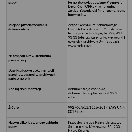
Remontowo-Budowlane Przemysłu
Betonów TORREM w Toruniu,
Zakład Betoniarski Nr 5, Łącko, pow.
Inowrocław
Zespół Archiwum Zakładowego -
Biuro Administracyjne Ministerstwo
Rozwoju i Technologii; tel. (22) 411
93 33 (obsługiwany tylko we wtorki i
czwartki); archiwum@mrit.gov.pl;
www.mrit.gov.pl
dokumentacja osobowa,
dokumentacja płacowa od 1978
roku
992700/611/1226/2017-SAK; UNP:
00126535
Przedsiębiorstwo Rolno-Usługowe
Sp. z o.o./nw Myszewie/n82- 230
Nowy Staw/n