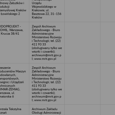
nowy Zabytków i
Urzędu
odukcji
Wojewódzkiego w
zemysłowej Kraków
Krakowie, ul.
. Łowińskiego 2
Basztowa 22, 31–156
Kraków
UDOPROJEKT -
Zespół Archiwum
OMIL, Warszawa,
Zakładowego - Biuro
. Krucza 38/41
Administracyjne
Ministerstwo Rozwoju
i Technologii; tel. (22)
411 93 33
(obsługiwany tylko we
wtorki i czwartki);
archiwum@mrit.gov.p
l; www.mrit.gov.pl
zeszenie
Zespół Archiwum
oducentów Maszyn
Zakładowego - Biuro
dowlanych,
Administracyjne
ansportówych,
Ministerstwo Rozwoju
wignic i Urządzeń
i Technologii; tel. (22)
chnicznych
411 93 33
UMAR-ZEMAG,
(obsługiwany tylko we
rszawa, ul.
wtorki i czwartki);
natorska 6
archiwum@mrit.gov.p
l; www.mrit.gov.pl
ntrala Tekstylna
Archiwum Zakładu
znań
Obsługi Administracji