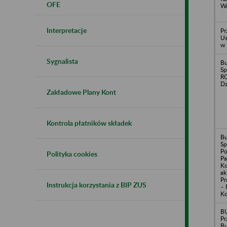
OFE
Wa
Interpretacje
Pr
Us
w 
Sygnalista
B
Sp
R
Dz
Zakładowe Plany Kont
Kontrola płatników składek
B
Sp
Po
Polityka cookies
Pa
Ko
ak
Pr
Instrukcja korzystania z BIP ZUS
– 
Ko
B
Pr
B