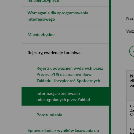
rehabilitacyjnych
Wymagania dla oprogramowania
Naz
interfejsowego
Wsz
Mienie zbędne
Rejestry, ewidencje i archiwa
Rejestr upoważnień wydanych przez
Prezesa ZUS dla pracowników
N
z
Zakładu Ubezpieczeń Społecznych
z
Informacja o archiwach
udostępnianych przez Zakład
Ci
Za
C
Porozumienia
Ce
Sprawozdania z wyników losowania do
Ra