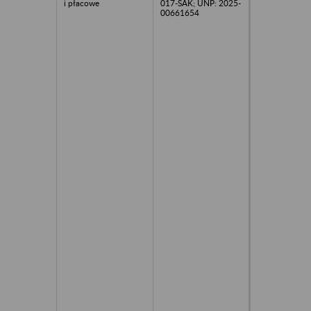
i płacowe
017-SAK; UNP: 2025-
00661654