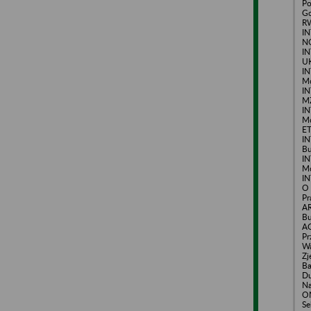
P
Go
R
I
NO
I
UK
I
M
IN
M
IN
M
E
IN
Bu
I
M
I
O 
Pr
A
Bu
A
Pr
Wa
Zj
Ba
Du
Na
ON
Se