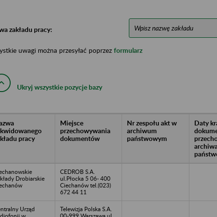
wa zakładu pracy:
ystkie uwagi można przesyłać poprzez
formularz
Ukryj wszystkie pozycje bazy
azwa
Miejsce
Nr zespołu akt w
Daty k
likwidowanego
przechowywania
archiwum
dokume
akładu pracy
dokumentów
państwowym
przech
archiw
państw
echanowskie
CEDROB S.A.
kłady Drobiarskie
ul.Płocka 5 06- 400
iechanów
Ciechanów tel.(023)
672 44 11
ntralny Urząd
Telewizja Polska S.A.
diofonii w
00-999 Warszawa ul.