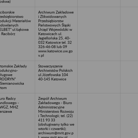
oskwa)
ciborskie
Archiwum Zakładowe
zedsiębiorstwo
i Zlikwidowanych
odukcji Materiałów
Przedsiębiorstw
udowlanych
Państwowych Śląski
ELBET” ul.Łąkowa
Urząd Wojewódzki w
 Racibórz
Katowicach ul.
Jagiellońska 25, 40-
032 Katowice tel. 32
326-46-08 lub 09
www.katowice.uw.go
v.pl
tomskie Zakłady
Stowarzyszenie
odukcyjno-
Archiwistów Polskich
sługowe
ul.Józefowska 104
PRODRYN”
40-145 Katowice
.Siemianowicka
ytom
uro Radcy
Zespół Archiwum
ndlowego -
Zakładowego - Biuro
WGZ, MHZ
Administracyjne
rszawa
Ministerstwo Rozwoju
i Technologii; tel. (22)
411 93 33
(obsługiwany tylko we
wtorki i czwartki);
archiwum@mrit.gov.p
l; www.mrit.gov.pl