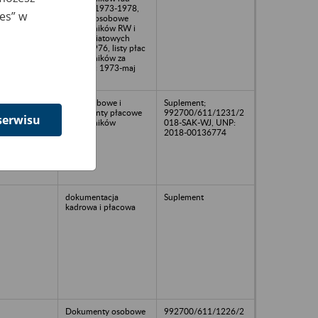
FSZMP 1973-1978,
ies” w
wykazy osobowe
pracowników RW i
rad powiatowych
1973-1976, listy płac
pracowników za
czerwiec 1973-maj
1976
akta osobowe i
Suplement;
dokumenty płacowe
992700/611/1231/2
serwisu
pracowników
018-SAK-WJ, UNP:
2018-00136774
dokumentacja
Suplement
kadrowa i płacowa
Dokumenty osobowe
992700/611/1226/2