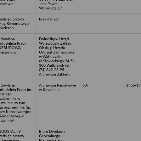
rszawie
Jana Pawła
Woronicza 17
zedsiębiorstwo
brak danych
ług Remontowych
Kielcach
udowlana
Dolnośląski Urząd
ółdzielnia Pracy
Wojewódzki Zakład
OZBUDOWA
Obsługi Urzędu -
ierżoniów
Oddział Zamiejscowy
w Wałbrzychu
ul.Słowackiego 24 58-
300 Wałbrzych tel.
(74) 842-28-95
Archiwum Zakładu
udowlana
Archiwum Państwowe
60/II
1955-19
ółdzielnia Pracy im.
w Koszalinie
lskiego
ździernika w
szalinie /w tym
ta poprzednika: Sp.
acy Konserwacyjno
Remontowej w
szalinie/
UDOSTAL –9
Biuro Dyrektora
zedsiębiorstwo
Generalnego
udownictwa
Małopolskiego