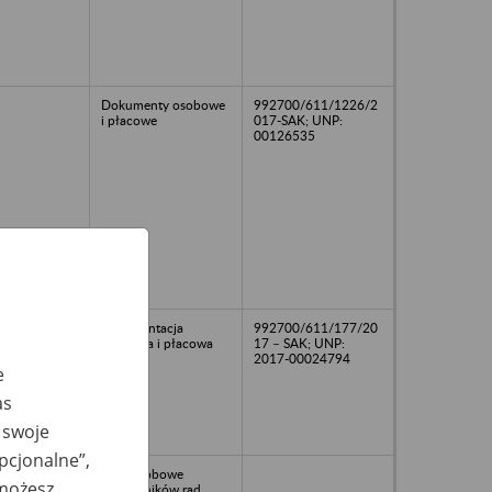
Dokumenty osobowe
992700/611/1226/2
i płacowe
017-SAK; UNP:
00126535
dokumentacja
992700/611/177/20
osobowa i płacowa
17 – SAK; UNP:
2017-00024794
e
as
 swoje
opcjonalne”,
81
Akta osobowe
 możesz
pracowników rad