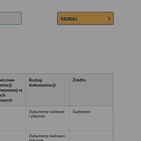
SZUKAJ
rańcowe
Rodzaj
Źródło
ntacji
dokumentacji
owywanej w
ach
owych
Dokumenty osobowe
Suplement
i płacowe
Dokumenty kadrowe i
płacowe