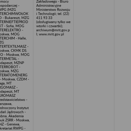
omocy
Zakładowego - Biuro
spodarczej -
Administracyjne
WPG (MZG
Ministerstwo Rozwoju
NTERCHIMWOŁOK
i Technologii; tel. (22)
 - Bukareszt, MZG
411 93 33
NTERNIEFTIEPROD
(obsługiwany tylko we
T - Sofia, MOG
wtorki i czwartki);
NTERELEKTRO -
archiwum@mrit.gov.p
oskwa, MOG
l; www.mrit.gov.pl
TERCHIM - Halle,
ZG
TERTEXTILMASZ -
oskwa, CKMK DS.
TO - Moskwa, MOG
TERMETAL -
dapeszt, MZNP
NTERROBOT -
oskwa, MZG
NTERATOMENERG
- Moskwa, CZDM -
aga, MT
RGOMASZ -
dapeszt, MT
GROMASZ
zedstawicielstwo -
rszawa,
ednoczony Instytut
dań Jądrowych -
bna, Akademia
uk ZSRR - Moskwa,
Z - Genewa,
kretariat RWPG -