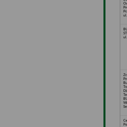
Od
Pr
Pr
ul
B
ST
ul
Zr
Pr
Bu
Tr
Dź
Te
B
Wa
Se
Ce
Po