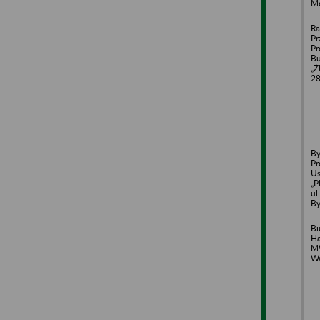
M
Ra
Pr
Pr
B
„Ż
28
By
Pr
U
„
ul
B
Bi
Ha
M
Wa