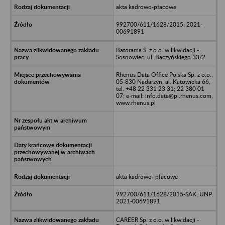
akta kadrowo-płacowe
992700/611/1628/2015; 2021-
00691891
Batorama S. z o.o. w likwidacji -
Sosnowiec, ul. Baczyńskiego 33/2
Rhenus Data Office Polska Sp. z o.o.,
05-830 Nadarzyn, al. Katowicka 66,
tel. +48 22 331 23 31; 22 380 01
07; e-mail: info.data@pl.rhenus.com,
www.rhenus.pl
akta kadrowo- płacowe
992700/611/1628/2015-SAK; UNP:
2021-00691891
CAREER Sp. z o.o. w likwidacji -