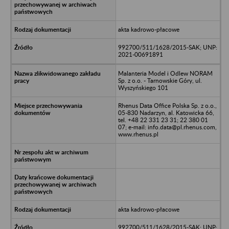
akta kadrowo-płacowe
992700/511/1628/2015-SAK; UNP:
2021-00691891
Malanteria Model i Odlew NORAM
Sp. z o.o. - Tarnowskie Góry, ul.
Wyszyńskiego 101
Rhenus Data Office Polska Sp. z o.o.,
05-830 Nadarzyn, al. Katowicka 66,
tel. +48 22 331 23 31; 22 380 01
07; e-mail: info.data@pl.rhenus.com,
www.rhenus.pl
akta kadrowo-płacowe
992700/511/1628/2015-SAK; UNP: