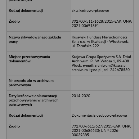
akta kadrowo-płacowe
992700/511/1628/2015-SAK; UNP:
2021-00691891
Kujawski Fundusz Nieruchomości
Sp. z o.o. w likwidacji - Włocławek,
ul. Toruńska 222
Krajowa Grupa Spożywcza S.A. Dział
Archiwum. Pl. W. Witosa 1, 09-408
Płock, e-mail: archiwum@kgssa.pl,
archiwum.kgssa.pl., tel. 242678530
2014-2020
Dokumentacja osobowo-płacowa
992700-/611/627/2015-SAK; UNP:
2021-00686630; UNP 2026-
00039885