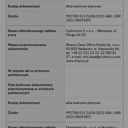
Akta kadrowo-płacowe
992700/511/1628/2015-SAK; UNP:
2021-00691891
Carbontim S. z o.o. - Warszzwa, ul.
Długa 44/50
Rhenus Data Office Polska Sp. z o.o.,
05-830 Nadarzyn, al. Katowicka 66,
tel. +48 22 331 23 31; 22 380 01
07; e-mail: info.data@pl.rhenus.com,
www.rhenus.pl
akta kadrowo-płacowe
992700/511/1628/2015-SAK; UNP:
2021-00691891
Ekenerghia Sp. z o.o. w likwidacji -