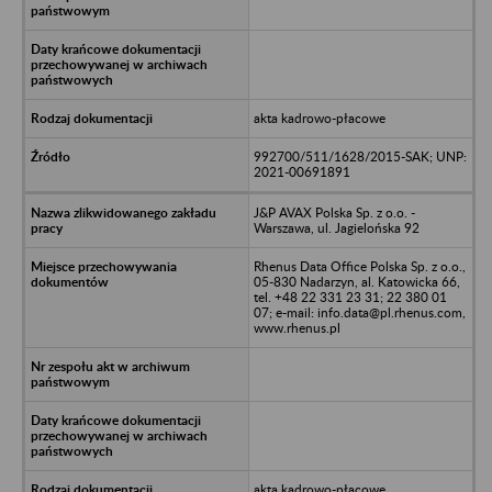
akta kadrowo-płacowe
992700/511/1628/2015-SAK; UNP:
2021-00691891
J&P AVAX Polska Sp. z o.o. -
Warszawa, ul. Jagielońska 92
Rhenus Data Office Polska Sp. z o.o.,
05-830 Nadarzyn, al. Katowicka 66,
tel. +48 22 331 23 31; 22 380 01
07; e-mail: info.data@pl.rhenus.com,
www.rhenus.pl
akta kadrowo-płacowe