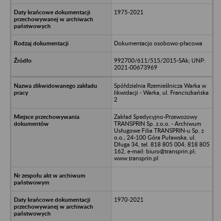
1975-2021
Dokumentacjo osobowo-płacowa
992700/611/515/2015-SAk; UNP:
2021-00673969
Spółdzielnia Rzemieślnicza Warka w
likwidacji - Warka, ul. Franciszkańska
2
Zakład Spedycyjno-Przewozowy
TRANSPRIN Sp. z.o.o. - Archiwum
Usługowe Filia TRANSPRIN-u Sp. z
o.o., 24-100 Góra Puławska, ul.
Długa 34, tel. 818 805 004; 818 805
162, e-mail: biuro@transprin.pl;
www.transprin.pl
1970-2021