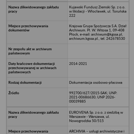
Kujawski Fundusz Ziemski Sp. z o.o.
w likidacji - Włocławek, ul. Toruńska
222
Krajowa Grupa Spożywcza S.A. Dział
Archiwum. Pl. W. Witosa 1, 09-408
Płock, e-mail: archiwum@kgssa.pl,
archiwum.kgssa.pl., tel. 242678530
2014-2021
Dokumentacja osobowo-płacowa
992700/627/2015-SAK; UNP:
2021-00686630; UNP 2026-
00039885
EUROVENA Sp. z o.o. z siedzibą w
Warszawie - Warszawa, ul.
Nowogrodzka 50/515
ARCHIVIA – usługi archiwistyczne i