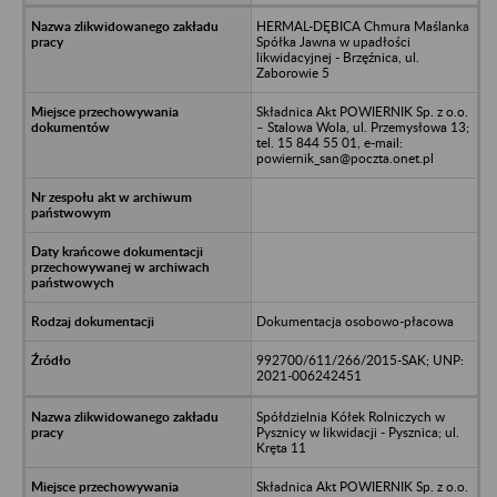
HERMAL-DĘBICA Chmura Maślanka
Spółka Jawna w upadłości
likwidacyjnej - Brzęźnica, ul.
Zaborowie 5
Składnica Akt POWIERNIK Sp. z o.o.
– Stalowa Wola, ul. Przemysłowa 13;
tel. 15 844 55 01, e-mail:
powiernik_san@poczta.onet.pl
Dokumentacja osobowo-płacowa
992700/611/266/2015-SAK; UNP:
2021-006242451
Spółdzielnia Kółek Rolniczych w
Pysznicy w likwidacji - Pysznica; ul.
Kręta 11
Składnica Akt POWIERNIK Sp. z o.o.