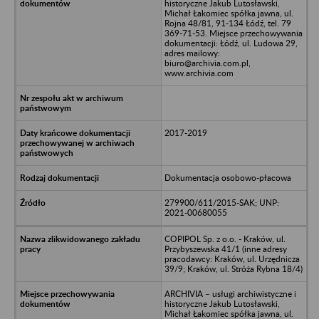
historyczne Jakub Lutosławski,
Michał Łakomiec spółka jawna, ul.
Rojna 48/81, 91-134 Łódź, tel. 79
369-71-53. Miejsce przechowywania
dokumentacji: Łódź, ul. Ludowa 29,
adres mailowy:
biuro@archivia.com.pl,
www.archivia.com
2017-2019
Dokumentacja osobowo-płacowa
279900/611/2015-SAK; UNP:
2021-00680055
COPIPOL Sp. z o.o. - Kraków, ul.
Przybyszewska 41/1 (inne adresy
pracodawcy: Kraków, ul. Urzędnicza
39/9; Kraków, ul. Stróża Rybna 18/4)
ARCHIVIA – usługi archiwistyczne i
historyczne Jakub Lutosławski,
Michał Łakomiec spółka jawna, ul.