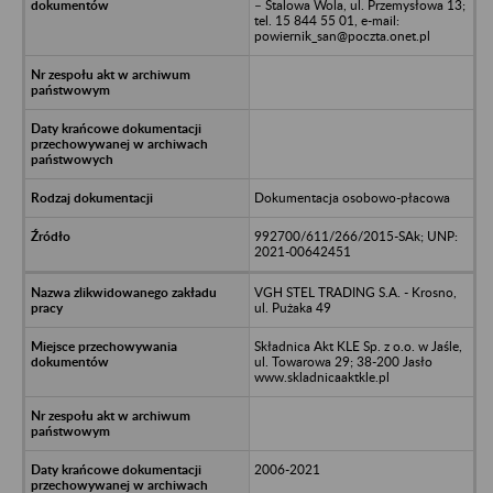
– Stalowa Wola, ul. Przemysłowa 13;
tel. 15 844 55 01, e-mail:
powiernik_san@poczta.onet.pl
Dokumentacja osobowo-płacowa
992700/611/266/2015-SAk; UNP:
2021-00642451
VGH STEL TRADING S.A. - Krosno,
ul. Pużaka 49
Składnica Akt KLE Sp. z o.o. w Jaśle,
ul. Towarowa 29; 38-200 Jasło
www.skladnicaaktkle.pl
2006-2021