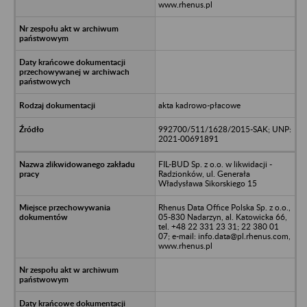
www.rhenus.pl
akta kadrowo-płacowe
992700/511/1628/2015-SAK; UNP:
2021-00691891
FIL-BUD Sp. z o.o. w likwidacji -
Radzionków, ul. Generała
Władysława Sikorskiego 15
Rhenus Data Office Polska Sp. z o.o.,
05-830 Nadarzyn, al. Katowicka 66,
tel. +48 22 331 23 31; 22 380 01
07; e-mail: info.data@pl.rhenus.com,
www.rhenus.pl