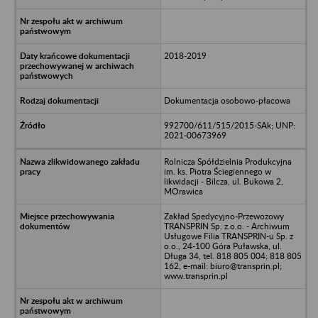
2018-2019
Dokumentacja osobowo-płacowa
992700/611/515/2015-SAk; UNP:
2021-00673969
Rolnicza Spółdzielnia Produkcyjna
im. ks. Piotra Ściegiennego w
likwidacji - Bilcza, ul. Bukowa 2,
MOrawica
Zakład Spedycyjno-Przewozowy
TRANSPRIN Sp. z.o.o. - Archiwum
Usługowe Filia TRANSPRIN-u Sp. z
o.o., 24-100 Góra Puławska, ul.
Długa 34, tel. 818 805 004; 818 805
162, e-mail: biuro@transprin.pl;
www.transprin.pl