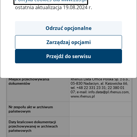
ostatnia aktualizacja 19.08.2024 r.
Wszystkie uwagi można przesyłać poprzez
formularz
Odrzuć opcjonalne
Zarządzaj opcjami
Ukryj wszystkie pozycje bazy
Przejdź do serwisu
Aterina Core Sp. z o.o. - Kraków, ul.
Puszkarska 7 F
Rhenus Data Office Polska Sp. z o.o.,
05-830 Nadarzyn, al. Katowicka 66,
tel. +48 22 331 23 31; 22 380 01
07; e-mail: info.data@pl.rhenus.com,
www.rhenus.pl