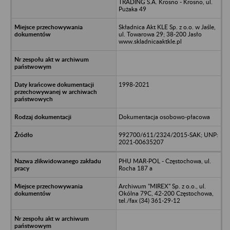
TRADING S.A. Krosno - Krosno, ul.
Pużaka 49
Składnica Akt KLE Sp. z o.o. w Jaśle,
ul. Towarowa 29; 38-200 Jasło
www.skladnicaaktkle.pl
1998-2021
Dokumentacja osobowo-płacowa
992700/611/2324/2015-SAK; UNP:
2021-00635207
PHU MAR-POL - Częstochowa, ul.
Rocha 187 a
Archiwum "MIREX" Sp. z o.o., ul.
Okólna 79C, 42-200 Częstochowa,
tel./fax (34) 361-29-12