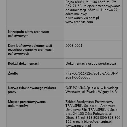
Rojna 48/81, 91-134 Łódź, tel. 79
369-71-53. Miejsce przechowywania
dokumentacji: Łódź, ul. Ludowa 29,
adres mailowy:
biuro@archivia.com.pl,
www.archivia.com
2003-2021
Dokumentacja osobowo-płacowa
992700/611/126/2015-SAK; UNP:
2021-00680055
OSE POLSKA Sp. z o.o. w likwidacji -
Warszawa, ul. Żwirki i Wigury 16 B
Zakład Spedycyjno-Przewozowy
TRANSPRIN Sp. z.o.o. - Archiwum
Usługowe Filia TRANSPRIN-u Sp. z
o.o., 24-100 Góra Puławska, ul.
Długa 34, tel. 818 805 004; 818 805
162, e-mail: biuro@transprin.pl;
www.transprin.pl