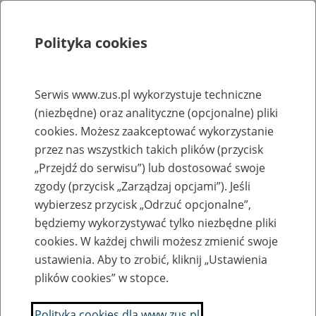
Polityka cookies
Szukaj
Menu
Serwis www.zus.pl wykorzystuje techniczne
(niezbędne) oraz analityczne (opcjonalne) pliki
Rejestry, ewidencje i archiwa
cookies. Możesz zaakceptować wykorzystanie
Baza zlikwidowanych lub
przez nas wszystkich takich plików (przycisk
„Przejdź do serwisu”) lub dostosować swoje
przekształconych zakładów pracy
zgody (przycisk „Zarządzaj opcjami”). Jeśli
wybierzesz przycisk „Odrzuć opcjonalne”,
Nazwa zakładu pracy:
będziemy wykorzystywać tylko niezbędne pliki
cookies. W każdej chwili możesz zmienić swoje
ustawienia. Aby to zrobić, kliknij „Ustawienia
plików cookies” w stopce.
SZUKAJ
Polityka cookies dla www.zus.pl