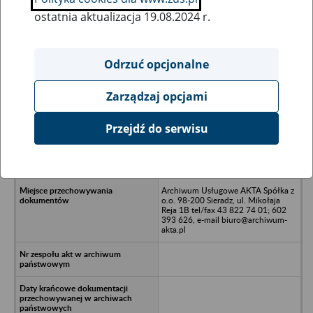
ostatnia aktualizacja 19.08.2024 r.
Wszystkie uwagi można przesyłać poprzez
formularz
Odrzuć opcjonalne
Zarządzaj opcjami
Ukryj wszystkie pozycje bazy
Przejdź do serwisu
BSI Polska Invest Spółka z o.o. w
upadłości - Nowy Tomyśl, Paproć 91
A
Archiwum Usługowe AKTA Spółka z
o.o. 98-200 Sieradz, ul. Mikołaja
Reja 1B tel/fax 43 822 74 01; 602
393 626, e-mail biuro@archiwum-
akta.pl