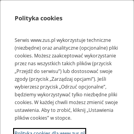
Polityka cookies
Szukaj
Menu
Serwis www.zus.pl wykorzystuje techniczne
(niezbędne) oraz analityczne (opcjonalne) pliki
Rejestry, ewidencje i archiwa
cookies. Możesz zaakceptować wykorzystanie
Baza zlikwidowanych lub
przez nas wszystkich takich plików (przycisk
„Przejdź do serwisu”) lub dostosować swoje
przekształconych zakładów pracy
zgody (przycisk „Zarządzaj opcjami”). Jeśli
wybierzesz przycisk „Odrzuć opcjonalne”,
Nazwa zakładu pracy:
będziemy wykorzystywać tylko niezbędne pliki
cookies. W każdej chwili możesz zmienić swoje
ustawienia. Aby to zrobić, kliknij „Ustawienia
plików cookies” w stopce.
SZUKAJ
Polityka cookies dla www.zus.pl