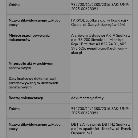
992700/11/2380/2016-SAK; UNP:
2025-00628091
FARPOL Spółka z o.o. w likwidacji -
Opole, ul. Szarych Szeregów 26/6
Archiwum Usługowe AKTA Spółka z
o.o. 98-200 Sieradz, ul. Mikołaja
Reja 1B tel/fax 43 822 74 01; 602
393 626, e-mail biuro@archiwum-
akta.pl
dokumentacja firmy
992700/11/2380/2016-SAK; UNP:
2025-00628091
DBT S.A. (dawniej: DBT HZ Spółka z
o.o.) w upadłości - Kraków, ul. Rynek
Dębnicki 6/1