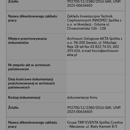
992700/11/2380/2016-SAK; UNP:
2025-00634605
Zakłady Inwestycyjne Technik
Ciepłowniczych INNOPEC Spółka z
o.o. w likwidacji - Gdynia ul.
Chwarznieńska 136 - 138
Archiwum Usługowe AKTA Spółka z
o.o. 98-200 Sieradz, ul. Mikołaja
Reja 1B tel/fax 43 822 74 01; 602
393 626, e-mail biuro@archiwum-
akta.pl
dokumentacja firmy
992700/11/2380/2016-SAK; UNP:
2025-00634605
Grupa TRIP EVENTA Spółka Cywilna
- Warszawa, ul. Biały Kamień 8/5