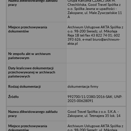
Grupa Karczma CZARCI JAR M.
Chechlińska, Good Travel Spółka z
o.o. Spólka Jawna w upadłości -
Zakopane, ul. Male Żywczańskie 11
A
Archiwum Usługowe AKTA Spółka z
o.o. 98-200 Sieradz, ul. Mikołaja
Reja 1B tel/fax 43 822 74 01; 602
393 626, e-mail biuro@archiwum-
akta.pl
dokumentacja firmy
992700/11/2380/2016-SAK; UNP:
2025-00628091
Good Travel Spółka z o.o. S.K.A. -
Zakopane, ul. Tetmajera 35 lok. 14
Archiwum Usługowe AKTA Spółka z
o.o. 98-200 Sieradz, ul. Mikołaja