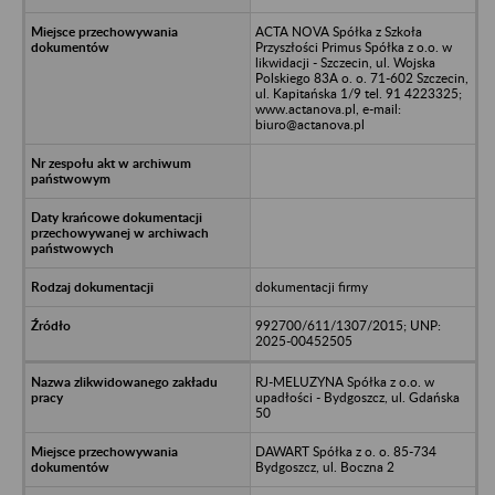
ACTA NOVA Spółka z Szkoła
Przyszłości Primus Spółka z o.o. w
likwidacji - Szczecin, ul. Wojska
Polskiego 83A o. o. 71-602 Szczecin,
ul. Kapitańska 1/9 tel. 91 4223325;
www.actanova.pl, e-mail:
biuro@actanova.pl
dokumentacji firmy
992700/611/1307/2015; UNP:
2025-00452505
RJ-MELUZYNA Spółka z o.o. w
upadłości - Bydgoszcz, ul. Gdańska
50
DAWART Spółka z o. o. 85-734
Bydgoszcz, ul. Boczna 2