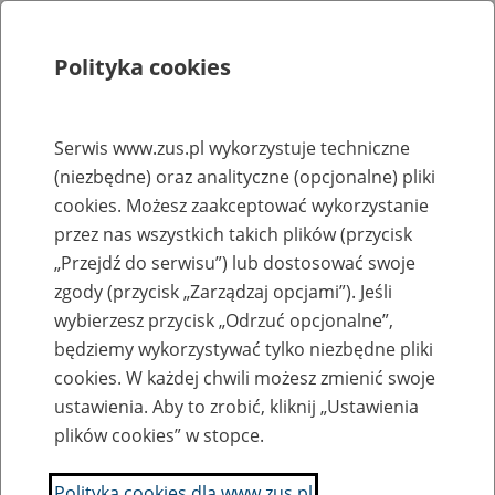
Polityka cookies
Szukaj
Menu
Serwis www.zus.pl wykorzystuje techniczne
(niezbędne) oraz analityczne (opcjonalne) pliki
Rejestry, ewidencje i archiwa
cookies. Możesz zaakceptować wykorzystanie
Baza zlikwidowanych lub
przez nas wszystkich takich plików (przycisk
„Przejdź do serwisu”) lub dostosować swoje
przekształconych zakładów pracy
zgody (przycisk „Zarządzaj opcjami”). Jeśli
wybierzesz przycisk „Odrzuć opcjonalne”,
Nazwa zakładu pracy:
będziemy wykorzystywać tylko niezbędne pliki
cookies. W każdej chwili możesz zmienić swoje
ustawienia. Aby to zrobić, kliknij „Ustawienia
plików cookies” w stopce.
SZUKAJ
Polityka cookies dla www.zus.pl