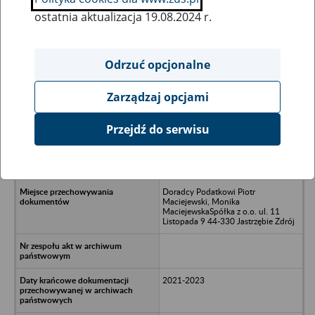
ostatnia aktualizacja 19.08.2024 r.
Wszystkie uwagi można przesyłać poprzez
formularz
Odrzuć opcjonalne
Zarządzaj opcjami
Ukryj wszystkie pozycje bazy
Przejdź do serwisu
Firma MARAF Rafał Wiśniewski z
siedzibą w Żorach - Żory, ul.
Jarzębinowa 30
Doradcy Podatkowi Piotr
Maciejewski, Monika
MaciejewskaSpółka z o.o. ul. 11
Listopada 9 44-330 Jastrzębie Zdrój
2021-2023