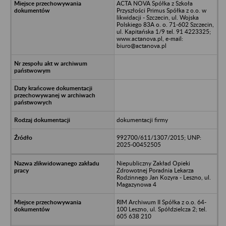
ACTA NOVA Spółka z Szkoła
Przyszłości Primus Spółka z o.o. w
likwidacji - Szczecin, ul. Wojska
Polskiego 83A o. o. 71-602 Szczecin,
ul. Kapitańska 1/9 tel. 91 4223325;
www.actanova.pl, e-mail:
biuro@actanova.pl
dokumentacji firmy
992700/611/1307/2015; UNP:
2025-00452505
Niepubliczny Zakład Opieki
Zdrowotnej Poradnia Lekarza
Rodzinnego Jan Kozyra - Leszno, ul.
Magazynowa 4
RIM Archiwum II Spółka z o.o. 64-
100 Leszno, ul. Spółdzielcza 2; tel.
605 638 210