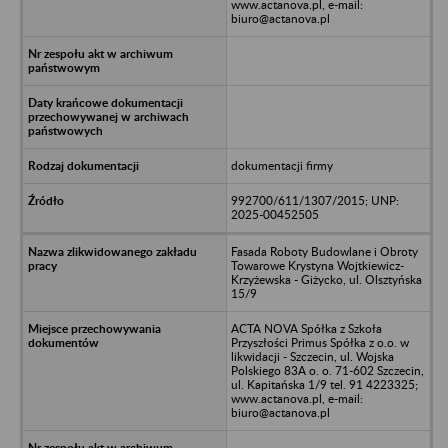
www.actanova.pl, e-mail:
biuro@actanova.pl
dokumentacji firmy
992700/611/1307/2015; UNP:
2025-00452505
Fasada Roboty Budowlane i Obroty
Towarowe Krystyna Wojtkiewicz-
Krzyżewska - Giżycko, ul. Olsztyńska
15/9
ACTA NOVA Spółka z Szkoła
Przyszłości Primus Spółka z o.o. w
likwidacji - Szczecin, ul. Wojska
Polskiego 83A o. o. 71-602 Szczecin,
ul. Kapitańska 1/9 tel. 91 4223325;
www.actanova.pl, e-mail:
biuro@actanova.pl