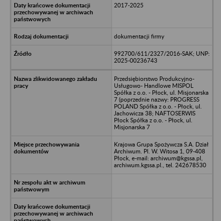
2017-2025
dokumentacji firmy
992700/611/2327/2016-SAK; UNP:
2025-00236743
Przedsiębiorstwo Produkcyjno-
Usługowo- Handlowe MISPOL
Spółka z o.o. - Płock, ul. Misjonarska
7 (poprzednie nazwy: PROGRESS
POLAND Spółka z o.o. - Płock, ul.
Jachowicza 38; NAFTOSERWIS
Płock Spółka z o.o. - Płock, ul.
Misjonarska 7
Krajowa Grupa Spożywcza S.A. Dział
Archiwum. Pl. W. Witosa 1, 09-408
Płock, e-mail: archiwum@kgssa.pl,
archiwum.kgssa.pl., tel. 242678530