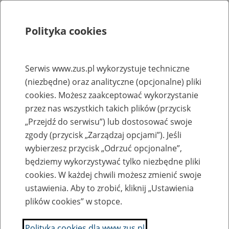
Polityka cookies
Szukaj
Menu
Serwis www.zus.pl wykorzystuje techniczne
(niezbędne) oraz analityczne (opcjonalne) pliki
Rejestry, ewidencje i archiwa
cookies. Możesz zaakceptować wykorzystanie
Baza zlikwidowanych lub
przez nas wszystkich takich plików (przycisk
„Przejdź do serwisu”) lub dostosować swoje
przekształconych zakładów pracy
zgody (przycisk „Zarządzaj opcjami”). Jeśli
wybierzesz przycisk „Odrzuć opcjonalne”,
Nazwa zakładu pracy:
będziemy wykorzystywać tylko niezbędne pliki
cookies. W każdej chwili możesz zmienić swoje
ustawienia. Aby to zrobić, kliknij „Ustawienia
plików cookies” w stopce.
SZUKAJ
Polityka cookies dla www.zus.pl