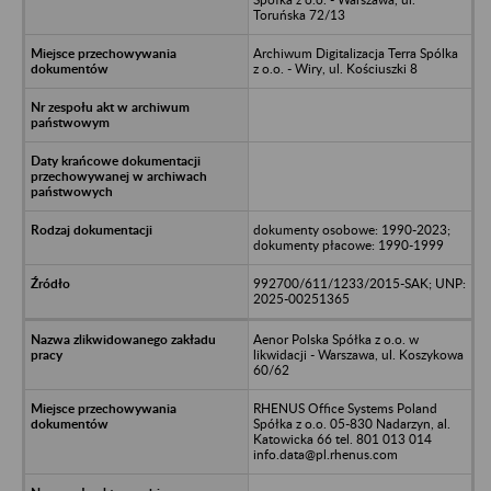
Toruńska 72/13
Archiwum Digitalizacja Terra Spólka
z o.o. - Wiry, ul. Kościuszki 8
dokumenty osobowe: 1990-2023;
dokumenty płacowe: 1990-1999
992700/611/1233/2015-SAK; UNP:
2025-00251365
Aenor Polska Spółka z o.o. w
likwidacji - Warszawa, ul. Koszykowa
60/62
RHENUS Office Systems Poland
Spółka z o.o. 05-830 Nadarzyn, al.
Katowicka 66 tel. 801 013 014
info.data@pl.rhenus.com