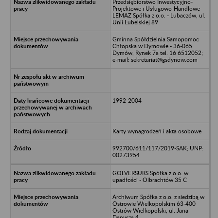
Przedsiębiorstwo Inwestycyjno-
Projektowe i Usługowo-Handlowe
LEMAZ Spółka z o.o. - Lubaczów, ul.
Unii Lubelskiej 89
Gminna Spółdzielnia Samopomoc
Chłopska w Dymowie - 36-065
Dymów, Rynek 7a tel. 16 6512052;
e-mail: sekretariat@gsdynow.com
1992-2004
Karty wynagrodzeń i akta osobowe
992700/611/117/2019-SAK; UNP:
00273954
GOLVERSURS Spółka z o.o. w
upadłości - Olbrachtów 35 C
Archiwum Spółka z o.o. z siedzibą w
Ostrowie Wielkopolskim 63-400
Ostrów Wielkopolski, ul. Jana
Danysza 4