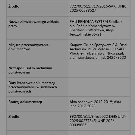
992700/611/919/2016-SAK; UNP:
2025-00299527
FHU RENOMA SYSTEM Spółka z
o.o. Spółka Komandytowa w
upadłości - Warszawa, Aleje
Jerozolimskie 85/21
Krajowa Grupa Spożywcza S.A. Dział
Archiwum. Pl. W. Witosa 1, 09-408
Płock, e-mail: archiwum@kgssa.pl,
archiwum.kgssa.pl., tel. 242678530
Akta osobowe: 2012-2019; Akta
inne 2017-2023
992700/611/946/2022-DER; UNP:
2025:00277845; UNP 2026-
00039885