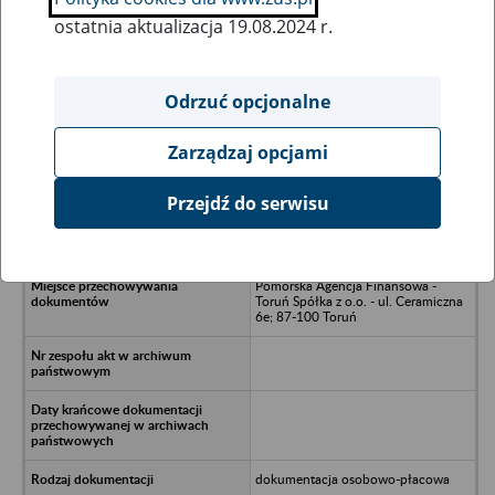
ostatnia aktualizacja 19.08.2024 r.
Wszystkie uwagi można przesyłać poprzez
formularz
Odrzuć opcjonalne
Zarządzaj opcjami
Ukryj wszystkie pozycje bazy
Przejdź do serwisu
GBW Spółka z o.o. w upadłości -
Włocławek, ul. Płocka 164
Pomorska Agencja Finansowa -
Toruń Spółka z o.o. - ul. Ceramiczna
6e; 87-100 Toruń
dokumentacja osobowo-płacowa