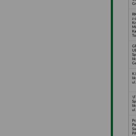
Gr
R
z 
Kr
Mi
Ka
To
G
U
Sp
li
Ge
K.
li
ul
\
Sp
li
ul
Pr
Pa
Si
Pi