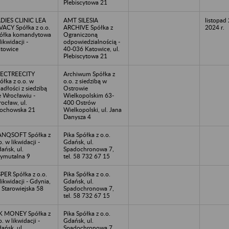
Plebiscytowa 21
DIES CLINIC LEA
AMT SILESIA
listopad 
VACY Spółka z o.o.
ARCHIVE Spółka z
2024 r.
ółka komandytowa
Ograniczoną
likwidacji -
odpowiedzialnością -
towice
40-036 Katowice, ul.
Plebiscytowa 21
LECTREECITY
Archiwum Spółka z
ółka z o.o. w
o.o. z siedzibą w
adłości z siedzibą
Ostrowie
 Wrocławiu -
Wielkopolskim 63-
ocław, ul.
400 Ostrów
ochowska 21
Wielkopolski, ul. Jana
Danysza 4
ANQSOFT Spółka z
Pika Spółka z o.o.
o. w likwidacji -
Gdańsk, ul.
ańsk, ul.
Spadochronowa 7,
ymutalna 9
tel. 58 732 67 15
PER Spółka z o.o.
Pika Spółka z o.o.
likwidacji - Gdynia,
Gdańsk, ul.
. Starowiejska 58
Spadochronowa 7,
tel. 58 732 67 15
K MONEY Spółka z
Pika Spółka z o.o.
o. w likwidacji -
Gdańsk, ul.
ańsk, ul.
Spadochronowa 7,