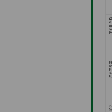
ŁZ
Po
si
Łó
Ty
BZ
si
Bi
Bi
Pr
Rz
Pr