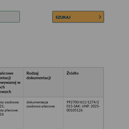
SZUKAJ
rańcowe
Rodzaj
Źródło
ntacji
dokumentacji
owywanej w
ach
owych
ty osobowe:
dokumentacja
992700/611/1274/2
21;
osobowo-płacowa
015-SAK; UNP: 2025-
ty płacowe:
00105126
16