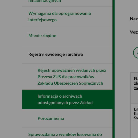
rehabilitacyjnych
Wymagania dla oprogramowania
Naz
interfejsowego
Wsz
Mienie zbędne
Rejestry, ewidencje i archiwa
Rejestr upoważnień wydanych przez
Prezesa ZUS dla pracowników
N
z
Zakładu Ubezpieczeń Społecznych
z
Informacja o archiwach
udostępnianych przez Zakład
Li
Ko
So
Porozumienia
Sprawozdania z wyników losowania do