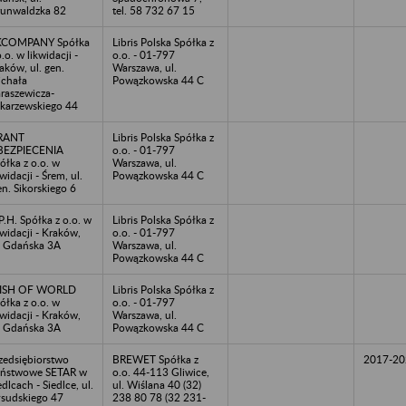
unwaldzka 82
tel. 58 732 67 15
KCOMPANY Spółka
Libris Polska Spółka z
o.o. w likwidacji -
o.o. - 01-797
aków, ul. gen.
Warszawa, ul.
chała
Powązkowska 44 C
raszewicza-
karzewskiego 44
RANT
Libris Polska Spółka z
BEZPIECENIA
o.o. - 01-797
ółka z o.o. w
Warszawa, ul.
kwidacji - Śrem, ul.
Powązkowska 44 C
n. Sikorskiego 6
P.H. Spółka z o.o. w
Libris Polska Spółka z
kwidacji - Kraków,
o.o. - 01-797
. Gdańska 3A
Warszawa, ul.
Powązkowska 44 C
FISH OF WORLD
Libris Polska Spółka z
ółka z o.o. w
o.o. - 01-797
kwidacji - Kraków,
Warszawa, ul.
. Gdańska 3A
Powązkowska 44 C
zedsiębiorstwo
BREWET Spółka z
2017-20
ństwowe SETAR w
o.o. 44-113 Gliwice,
edlcach - Siedlce, ul.
ul. Wiślana 40 (32)
łsudskiego 47
238 80 78 (32 231-