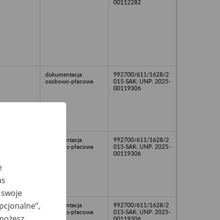
00112282
dokumentacja
992700/611/1628/2
osobowo-płacowa
015-SAK; UNP: 2025-
00119306
dokumentacja
992700/611/1628/2
osobowo-płacowa
015-SAK; UNP: 2025-
00119306
e
as
 swoje
opcjonalne”,
dokumentacja
992700/611/1628/2
osobowo-płacowa
015-SAK; UNP: 2025-
 możesz
00119306