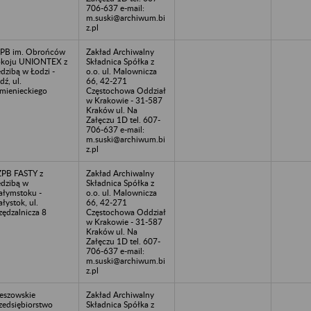
706-637 e-mail:
m.suski@archiwum.bi
z.pl
PB im. Obrońców
Zakład Archiwalny
koju UNIONTEX z
Składnica Spółka z
edzibą w Łodzi -
o.o. ul. Malownicza
dź, ul.
66, 42-271
mienieckiego
Częstochowa Oddział
w Krakowie - 31-587
Kraków ul. Na
Załęczu 1D tel. 607-
706-637 e-mail:
m.suski@archiwum.bi
z.pl
PB FASTY z
Zakład Archiwalny
edzibą w
Składnica Spółka z
ałymstoku -
o.o. ul. Malownicza
ałystok, ul.
66, 42-271
zędzalnicza 8
Częstochowa Oddział
w Krakowie - 31-587
Kraków ul. Na
Załęczu 1D tel. 607-
706-637 e-mail:
m.suski@archiwum.bi
z.pl
eszowskie
Zakład Archiwalny
zedsiębiorstwo
Składnica Spółka z