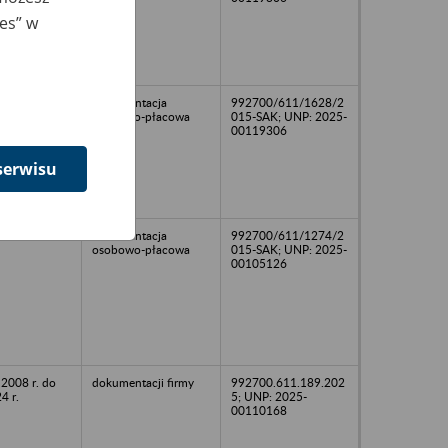
ies” w
dokumentacja
992700/611/1628/2
osobowo-płacowa
015-SAK; UNP: 2025-
00119306
serwisu
12
dokumentacja
992700/611/1274/2
osobowo-płacowa
015-SAK; UNP: 2025-
00105126
 2008 r. do
dokumentacji firmy
992700.611.189.202
4 r.
5; UNP: 2025-
00110168