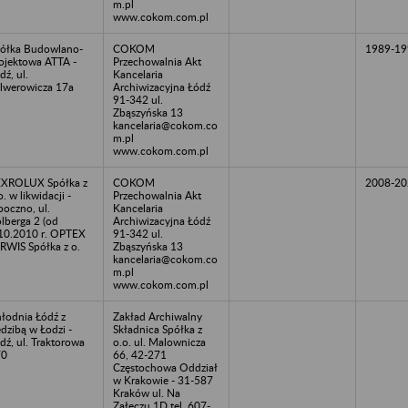
m.pl
www.cokom.com.pl
ółka Budowlano-
COKOM
1989-19
ojektowa ATTA -
Przechowalnia Akt
dź, ul.
Kancelaria
lwerowicza 17a
Archiwizacyjna Łódź
91-342 ul.
Zbąszyńska 13
kancelaria@cokom.co
m.pl
www.cokom.com.pl
XROLUX Spółka z
COKOM
2008-20
o. w likwidacji -
Przechowalnia Akt
oczno, ul.
Kancelaria
lberga 2 (od
Archiwizacyjna Łódź
10.2010 r. OPTEX
91-342 ul.
RWIS Spółka z o.
Zbąszyńska 13
kancelaria@cokom.co
m.pl
www.cokom.com.pl
łodnia Łódź z
Zakład Archiwalny
edzibą w Łodzi -
Składnica Spółka z
dź, ul. Traktorowa
o.o. ul. Malownicza
70
66, 42-271
Częstochowa Oddział
w Krakowie - 31-587
Kraków ul. Na
Załęczu 1D tel. 607-