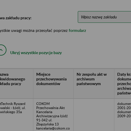
wa zakładu pracy:
ystkie uwagi można przesyłać poprzez
formularz
Ukryj wszystkie pozycje bazy
azwa
Miejsce
Nr zespołu akt w
Daty k
likwidowanego
przechowywania
archiwum
dokume
akładu pracy
dokumentów
państwowym
przech
archiw
państw
ftTechnik Ryszard
COKOM
dokumen
walski - Łódź, ul.
Przechowalnia Akt
2001-20
wińskiego 35a
Kancelaria
dokumen
Archiwizacyjna Łódź
2009-20
91-342 ul.
Zbąszyńska 13
kancelaria@cokom.co