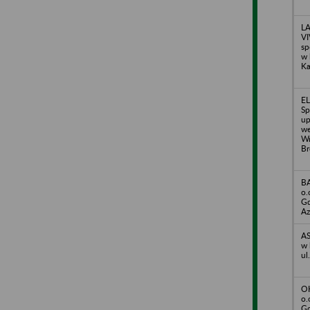
LA
VI
sp
w 
Ka
E
Sp
up
we
Wr
Br
B
o.
Gd
Az
AS
w 
ul
O
o.
Gd