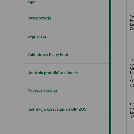
OFE
Sp
Interpretacje
Pr
Łó
Ze
Sygnalista
Zakładowe Plany Kont
TE
o.
Op
Kontrola płatników składek
Ko
1.
SE
o.)
Polityka cookies
Ch
si
Instrukcja korzystania z BIP ZUS
Łó
1