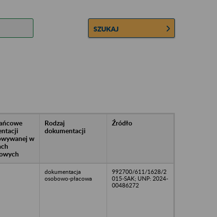
SZUKAJ
rańcowe
Rodzaj
Źródło
ntacji
dokumentacji
owywanej w
ach
owych
dokumentacja
992700/611/1628/2
osobowo-płacowa
015-SAK; UNP: 2024-
00486272