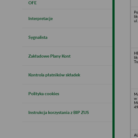
OFE
Po
li
Interpretacje
ul
Sygnalista
H
Zakładowe Plany Kont
li
Tr
Kontrola płatników składek
Polityka cookies
MA
w 
Mi
4
Instrukcja korzystania z BIP ZUS
A