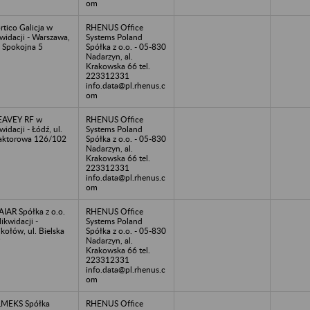
om
rtico Galicja w
RHENUS Office
kwidacji - Warszawa,
Systems Poland
. Spokojna 5
Spółka z o.o. - 05-830
Nadarzyn, al.
Krakowska 66 tel.
223312331
info.data@pl.rhenus.c
om
EAVEY RF w
RHENUS Office
kwidacji - Łódź, ul.
Systems Poland
aktorowa 126/102
Spółka z o.o. - 05-830
Nadarzyn, al.
Krakowska 66 tel.
223312331
info.data@pl.rhenus.c
om
IAR Spółka z o.o.
RHENUS Office
likwidacji -
Systems Poland
kołów, ul. Bielska
Spółka z o.o. - 05-830
9
Nadarzyn, al.
Krakowska 66 tel.
223312331
info.data@pl.rhenus.c
om
LMEKS Spółka
RHENUS Office