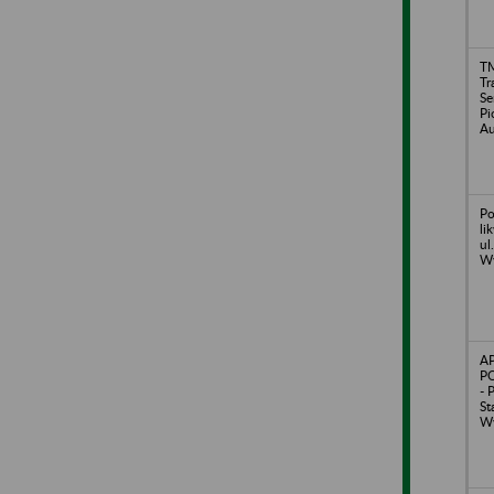
TM
Tr
Se
Pi
Au
Po
li
ul
Wy
A
PO
- 
St
Wy