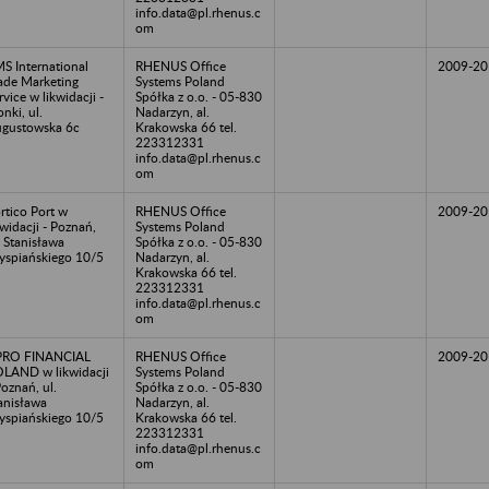
info.data@pl.rhenus.c
om
S International
RHENUS Office
2009-20
ade Marketing
Systems Poland
rvice w likwidacji -
Spółka z o.o. - 05-830
onki, ul.
Nadarzyn, al.
gustowska 6c
Krakowska 66 tel.
223312331
info.data@pl.rhenus.c
om
rtico Port w
RHENUS Office
2009-20
kwidacji - Poznań,
Systems Poland
. Stanisława
Spółka z o.o. - 05-830
spiańskiego 10/5
Nadarzyn, al.
Krakowska 66 tel.
223312331
info.data@pl.rhenus.c
om
PRO FINANCIAL
RHENUS Office
2009-20
LAND w likwidacji
Systems Poland
Poznań, ul.
Spółka z o.o. - 05-830
anisława
Nadarzyn, al.
spiańskiego 10/5
Krakowska 66 tel.
223312331
info.data@pl.rhenus.c
om