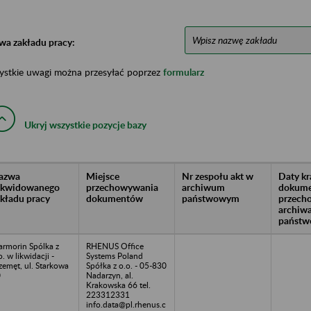
wa zakładu pracy:
ystkie uwagi można przesyłać poprzez
formularz
Ukryj wszystkie pozycje bazy
azwa
Miejsce
Nr zespołu akt w
Daty k
likwidowanego
przechowywania
archiwum
dokume
akładu pracy
dokumentów
państwowym
przech
archiw
państw
rmorin Spólka z
RHENUS Office
o. w likwidacji -
Systems Poland
zemęt, ul. Starkowa
Spółka z o.o. - 05-830
0
Nadarzyn, al.
Krakowska 66 tel.
223312331
info.data@pl.rhenus.c