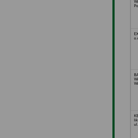
Wa
Po
EX
o.
BA
Wa
Wa
K
li
ul