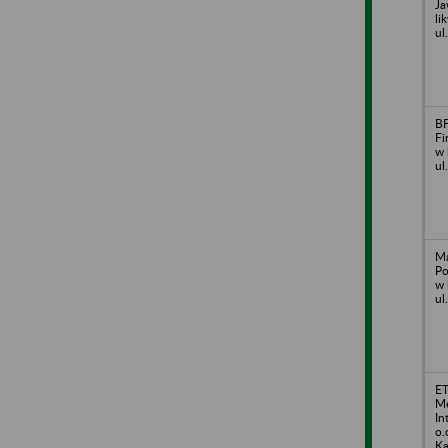
Ja
li
ul
BF
Fi
w 
ul
Ma
Po
w 
ul
ET
Me
In
o.
Ka