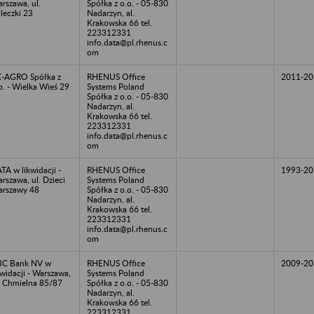
rszawa, ul.
Spółka z o.o. - 05-830
leczki 23
Nadarzyn, al.
Krakowska 66 tel.
223312331
info.data@pl.rhenus.c
om
-AGRO Spółka z
RHENUS Office
2011-20
o. - Wielka Wieś 29
Systems Poland
Spółka z o.o. - 05-830
Nadarzyn, al.
Krakowska 66 tel.
223312331
info.data@pl.rhenus.c
om
TA w likwidacji -
RHENUS Office
1993-20
rszawa, ul. Dzieci
Systems Poland
rszawy 48
Spółka z o.o. - 05-830
Nadarzyn, al.
Krakowska 66 tel.
223312331
info.data@pl.rhenus.c
om
BC Bank NV w
RHENUS Office
2009-20
kwidacji - Warszawa,
Systems Poland
. Chmielna 85/87
Spółka z o.o. - 05-830
Nadarzyn, al.
Krakowska 66 tel.
223312331