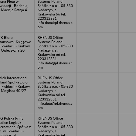
wna Pięta w
Systems Poland
kwidacji - Bochnia,
Spółka z o.o. - 05-830
. Macieja Rataja 4
Nadarzyn, al.
Krakowska 66 tel.
223312331
info.data@pl.rhenus.c
om
K Biuro
RHENUS Office
nansowo- Księgowe
Systems Poland
likwidacji - Kraków,
Spółka z o.o. - 05-830
. Ogłęczyzna 20
Nadarzyn, al.
Krakowska 66 tel.
223312331
info.data@pl.rhenus.c
om
łek International
RHENUS Office
land Spółka z o.o.
Systems Poland
likwidacji - Kraków,
Spółka z o.o. - 05-830
. Mogilska 40/27
Nadarzyn, al.
Krakowska 66 tel.
223312331
info.data@pl.rhenus.c
om
G Polska Print
RHENUS Office
dien Logistik
Systems Poland
ternational Spółka z
Spółka z o.o. - 05-830
o. w likwidacji -
Nadarzyn, al.
towice, ul.
Krakowska 66 tel.