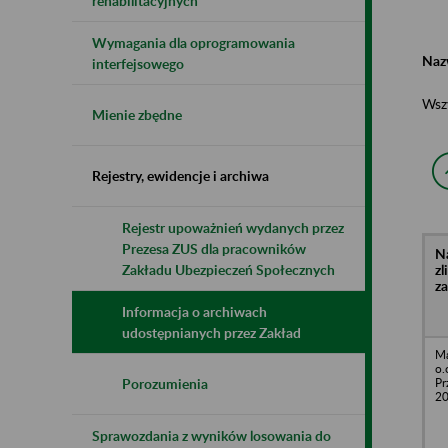
rehabilitacyjnych
Wymagania dla oprogramowania
Naz
interfejsowego
Wsz
Mienie zbędne
Rejestry, ewidencje i archiwa
Rejestr upoważnień wydanych przez
Prezesa ZUS dla pracowników
N
z
Zakładu Ubezpieczeń Społecznych
z
Informacja o archiwach
udostępnianych przez Zakład
Ma
o.
Pr
Porozumienia
2
Sprawozdania z wyników losowania do