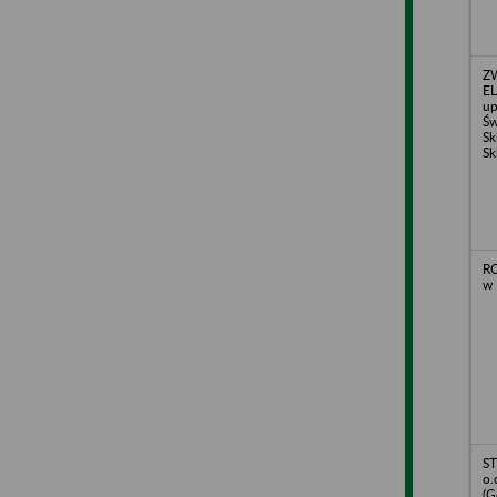
Z
E
up
Św
Sk
Sk
RO
w 
ST
o.
(G