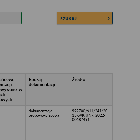
SZUKAJ
rańcowe
Rodzaj
Źródło
ntacji
dokumentacji
owywanej w
ach
owych
dokumentacja
992700/611/241/20
osobowo-płacowa
15-SAK UNP: 2022-
00687491