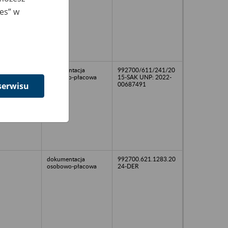
ies” w
dokumentacja
992700/611/241/20
osobowo-płacowa
15-SAK UNP: 2022-
00687491
serwisu
dokumentacja
992700.621.1283.20
osobowo-płacowa
24-DER