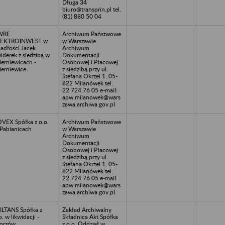
Długa 34
biuro@transprin.pl tel.
(81) 880 50 04
WRE
Archiwum Państwowe
LEKTROINWEST w
w Warszawie
adłości Jacek
Archiwum
iderek z siedzibą w
Dokumentacji
ierniewicach -
Osobowej i Płacowej
ierniewice
z siedzibą przy ul.
Stefana Okrzei 1, 05-
822 Milanówek tel.
22 724 76 05 e-mail:
apw.milanowek@wars
zawa.archiwa.gov.pl
VEX Spółka z o.o.
Archiwum Państwowe
Pabianicach
w Warszawie
Archiwum
Dokumentacji
Osobowej i Płacowej
z siedzibą przy ul.
Stefana Okrzei 1, 05-
822 Milanówek tel.
22 724 76 05 e-mail:
apw.milanowek@wars
zawa.archiwa.gov.pl
ILTANS Spółka z
Zakład Archiwalny
o. w likwidacji -
Składnica Akt Spółka
orzów
z o.o. Oddział w