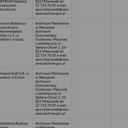
EMIUM Federacji
822 Milanówek tel.
owarzyszeń
22 724 76 05 e-mail:
lturalnych
apw.milanowek@wars
zawa.archiwa.gov.pl
ntrum Badawczo-
Archiwum Państwowe
nstrukcyjne
w Warszawie
ektroenergetyki
Archiwum
ółka z o.o. w
Dokumentacji
adłości w Łodzi
Osobowej i Płacowej
z siedzibą przy ul.
Stefana Okrzei 1, 05-
822 Milanówek tel.
22 724 76 05 e-mail:
apw.milanowek@wars
zawa.archiwa.gov.pl
rbapol-Łódź S.A. w
Archiwum Państwowe
kwidacji w Kutnie
w Warszawie
Archiwum
Dokumentacji
Osobowej i Płacowej
z siedzibą przy ul.
Stefana Okrzei 1, 05-
822 Milanówek tel.
22 724 76 05 e-mail:
apw.milanowek@wars
zawa.archiwa.gov.pl
ółdzielnia Budowy
Archiwum Państwowe
omów
w Warszawie