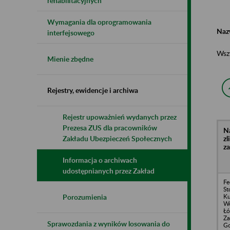
rehabilitacyjnych
Wymagania dla oprogramowania
Naz
interfejsowego
Wsz
Mienie zbędne
Rejestry, ewidencje i archiwa
Rejestr upoważnień wydanych przez
Prezesa ZUS dla pracowników
N
z
Zakładu Ubezpieczeń Społecznych
z
Informacja o archiwach
udostępnianych przez Zakład
Fe
St
Ku
Porozumienia
W
Łó
Za
Sprawozdania z wyników losowania do
Go