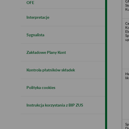
GR
OFE
St
Ku
Interpretacje
Ce
Ko
El
Sygnalista
Sp
up
Zakładowe Plany Kont
Kontrola płatników składek
He
li
Polityka cookies
Instrukcja korzystania z BIP ZUS
Sp
D