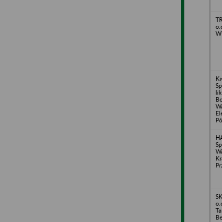
TR
o.
Wy
Ki
Sp
li
Bo
Wa
El
Pó
H
Sp
Wa
Kr
Pr
SK
o.
Ta
Be