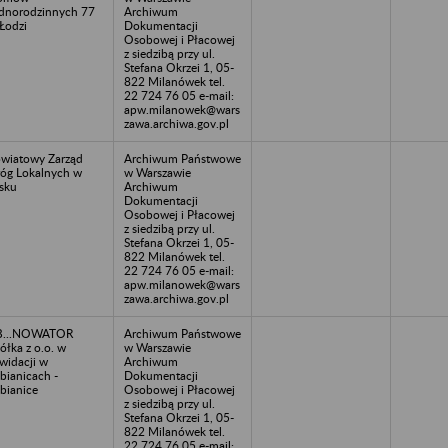
dnorodzinnych 77
Archiwum
Łodzi
Dokumentacji
Osobowej i Płacowej
z siedzibą przy ul.
Stefana Okrzei 1, 05-
822 Milanówek tel.
22 724 76 05 e-mail:
apw.milanowek@wars
zawa.archiwa.gov.pl
wiatowy Zarząd
Archiwum Państwowe
óg Lokalnych w
w Warszawie
sku
Archiwum
Dokumentacji
Osobowej i Płacowej
z siedzibą przy ul.
Stefana Okrzei 1, 05-
822 Milanówek tel.
22 724 76 05 e-mail:
apw.milanowek@wars
zawa.archiwa.gov.pl
B...NOWATOR
Archiwum Państwowe
ółka z o.o. w
w Warszawie
kwidacji w
Archiwum
bianicach -
Dokumentacji
bianice
Osobowej i Płacowej
z siedzibą przy ul.
Stefana Okrzei 1, 05-
822 Milanówek tel.
22 724 76 05 e-mail: