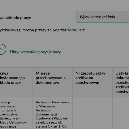
wa zakładu pracy:
ystkie uwagi można przesyłać poprzez
formularz
Ukryj wszystkie pozycje bazy
azwa
Miejsce
Nr zespołu akt w
Daty k
likwidowanego
przechowywania
archiwum
dokume
akładu pracy
dokumentów
państwowym
przech
archiw
państw
deracja
Archiwum Państwowe
owarzyszeń
w Warszawie
lturowych
Archiwum
ojewództwa
Dokumentacji
dzkiego w tym
Osobowej i Płacowej
kłady Usługowo-
z siedzibą przy ul.
spodarcze
Stefana Okrzei 1, 05-