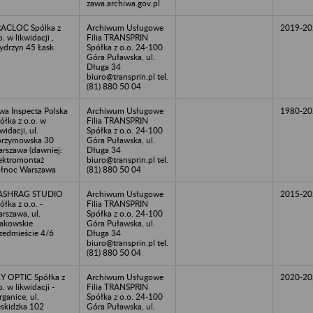
zawa.archiwa.gov.pl
ACLOC Spólka z
Archiwum Usługowe
2019-20
o. w likwidacji ,
Filia TRANSPRIN
drzyn 45 Łask
Spółka z o.o. 24-100
Góra Puławska, ul.
Długa 34
biuro@transprin.pl tel.
(81) 880 50 04
wa Inspecta Polska
Archiwum Usługowe
1980-20
ółka z o.o. w
Filia TRANSPRIN
kwidacji, ul.
Spółka z o.o. 24-100
rzymowska 30
Góra Puławska, ul.
rszawa (dawniej:
Długa 34
ektromontaż
biuro@transprin.pl tel.
łnoc Warszawa
(81) 880 50 04
ASHRAG STUDIO
Archiwum Usługowe
2015-20
ółka z o.o. -
Filia TRANSPRIN
rszawa, ul.
Spółka z o.o. 24-100
akowskie
Góra Puławska, ul.
zedmieście 4/6
Długa 34
biuro@transprin.pl tel.
(81) 880 50 04
Y OPTIC Spółka z
Archiwum Usługowe
2020-20
o. w likwidacji -
Filia TRANSPRIN
rganice, ul.
Spółka z o.o. 24-100
skidzka 102
Góra Puławska, ul.