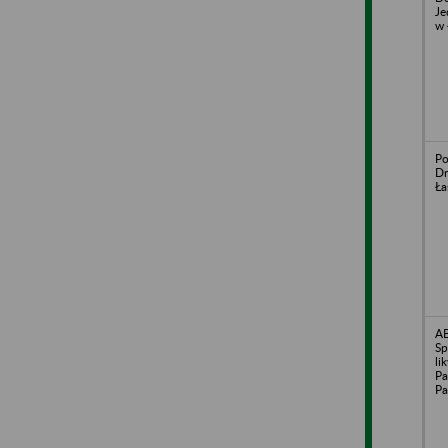
Je
w 
Po
Dr
Ła
A
Sp
li
Pa
Pa