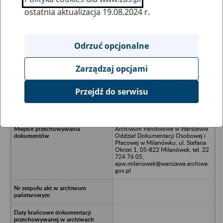
ostatnia aktualizacja 19.08.2024 r.
Wszystkie uwagi można przesyłać poprzez
formularz
Odrzuć opcjonalne
Zarządzaj opcjami
Ukryj wszystkie pozycje bazy
Przejdź do serwisu
Fabryka Tkanin Spółka z o.o. w
upadłości w Pabianicach
Archiwum Państwowe w Warszawie
Oddział Dokumentacji Osobowej i
Płacowej w Milanówku, ul. Stefana
Okrzei 1, 05-822 Milanówek, tel. 22
724 76 05,
apw.milanowek@warszawa.archiwa.
gov.pl