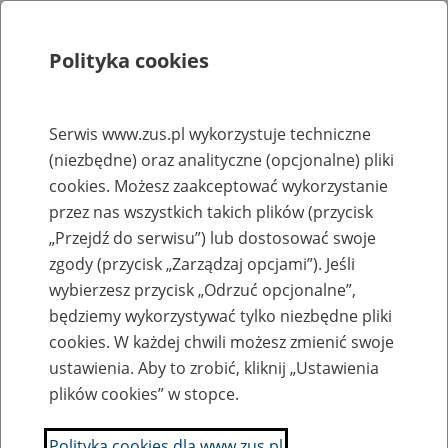
Polityka cookies
Szukaj
Menu
Serwis www.zus.pl wykorzystuje techniczne
(niezbędne) oraz analityczne (opcjonalne) pliki
Rejestry, ewidencje i archiwa
cookies. Możesz zaakceptować wykorzystanie
Baza zlikwidowanych lub
przez nas wszystkich takich plików (przycisk
„Przejdź do serwisu”) lub dostosować swoje
przekształconych zakładów pracy
zgody (przycisk „Zarządzaj opcjami”). Jeśli
wybierzesz przycisk „Odrzuć opcjonalne”,
Nazwa zakładu pracy:
będziemy wykorzystywać tylko niezbędne pliki
cookies. W każdej chwili możesz zmienić swoje
ustawienia. Aby to zrobić, kliknij „Ustawienia
plików cookies” w stopce.
SZUKAJ
Polityka cookies dla www.zus.pl