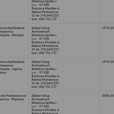
Składnica Spółka z
o.o. - 57-500
Bystrzyca Kłodzka ul.
Adama Mickiewicza
15 tel. (74) 6441327;
kom. 606 732 172
inna Spółdzielnia
Zakład Usług
1974-20
amopomoc
Archiwalnych
łopska - Paczków
Składnica Spółka z
o.o. - 57-500
Bystrzyca Kłodzka ul.
Adama Mickiewicza
15 tel. (74) 6441327;
kom. 606 732 172
inna Spółdzielnia
Zakład Usług
1974-20
amopomoc
Archiwalnych
łopska - Legnica
Składnica Spółka z
ekary
o.o. - 57-500
Bystrzyca Kłodzka ul.
Adama Mickiewicza
15 tel. (74) 6441327;
kom. 606 732 172
koła Podstawowa w
Zakład Usług
2004-20
awnicy - Pławnica
Archiwalnych
Składnica Spółka z
o.o. - 57-500
Bystrzyca Kłodzka ul.
Adama Mickiewicza