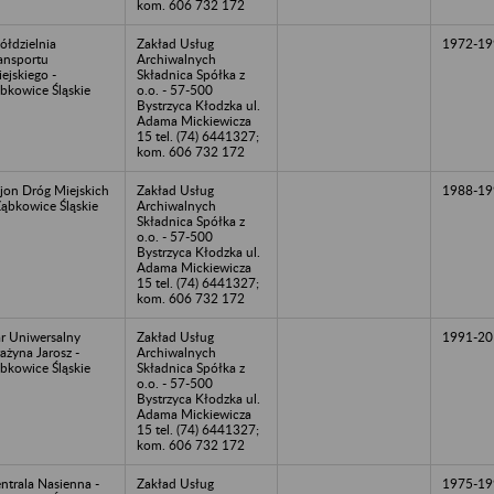
kom. 606 732 172
ółdzielnia
Zakład Usług
1972-19
ansportu
Archiwalnych
ejskiego -
Składnica Spółka z
bkowice Śląskie
o.o. - 57-500
Bystrzyca Kłodzka ul.
Adama Mickiewicza
15 tel. (74) 6441327;
kom. 606 732 172
jon Dróg Miejskich
Zakład Usług
1988-19
Ząbkowice Śląskie
Archiwalnych
Składnica Spółka z
o.o. - 57-500
Bystrzyca Kłodzka ul.
Adama Mickiewicza
15 tel. (74) 6441327;
kom. 606 732 172
r Uniwersalny
Zakład Usług
1991-20
ażyna Jarosz -
Archiwalnych
bkowice Śląskie
Składnica Spółka z
o.o. - 57-500
Bystrzyca Kłodzka ul.
Adama Mickiewicza
15 tel. (74) 6441327;
kom. 606 732 172
ntrala Nasienna -
Zakład Usług
1975-19