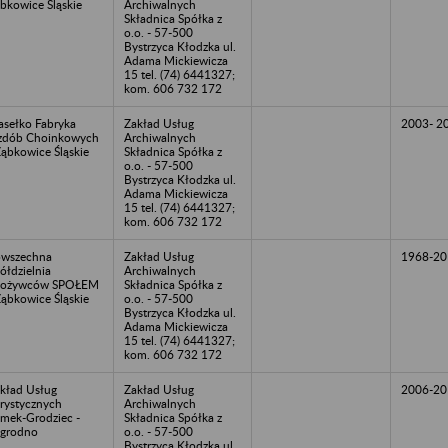
bkowice Śląskie
Archiwalnych
Składnica Spółka z
o.o. - 57-500
Bystrzyca Kłodzka ul.
Adama Mickiewicza
15 tel. (74) 6441327;
kom. 606 732 172
sełko Fabryka
Zakład Usług
2003- 2
zdób Choinkowych
Archiwalnych
Ząbkowice Śląskie
Składnica Spółka z
o.o. - 57-500
Bystrzyca Kłodzka ul.
Adama Mickiewicza
15 tel. (74) 6441327;
kom. 606 732 172
wszechna
Zakład Usług
1968-20
ółdzielnia
Archiwalnych
pożywców SPOŁEM
Składnica Spółka z
Ząbkowice Śląskie
o.o. - 57-500
Bystrzyca Kłodzka ul.
Adama Mickiewicza
15 tel. (74) 6441327;
kom. 606 732 172
kład Usług
Zakład Usług
2006-20
rystycznych
Archiwalnych
mek-Grodziec -
Składnica Spółka z
grodno
o.o. - 57-500
Bystrzyca Kłodzka ul.