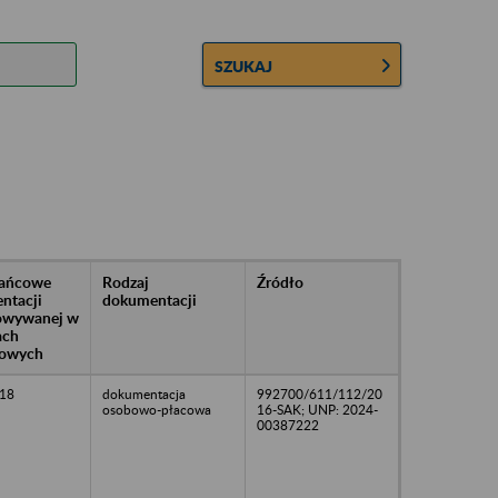
SZUKAJ
rańcowe
Rodzaj
Źródło
ntacji
dokumentacji
owywanej w
ach
owych
18
dokumentacja
992700/611/112/20
osobowo-płacowa
16-SAK; UNP: 2024-
00387222