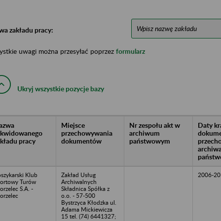
wa zakładu pracy:
ystkie uwagi można przesyłać poprzez
formularz
Ukryj wszystkie pozycje bazy
azwa
Miejsce
Nr zespołu akt w
Daty k
likwidowanego
przechowywania
archiwum
dokume
akładu pracy
dokumentów
państwowym
przech
archiw
państw
szykarski Klub
Zakład Usług
2006-20
ortowy Turów
Archiwalnych
orzelec S.A. -
Składnica Spółka z
orzelec
o.o. - 57-500
Bystrzyca Kłodzka ul.
Adama Mickiewicza
15 tel. (74) 6441327;