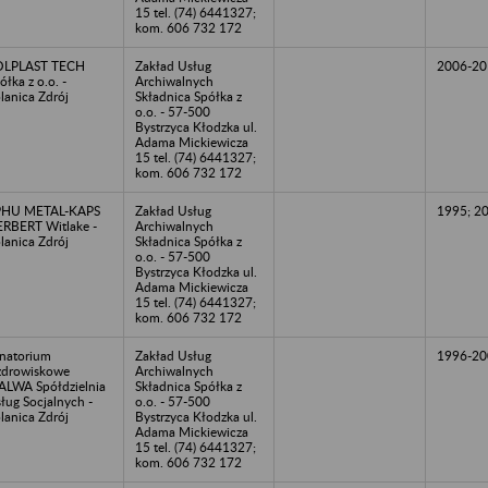
15 tel. (74) 6441327;
kom. 606 732 172
OLPLAST TECH
Zakład Usług
2006-20
ółka z o.o. -
Archiwalnych
lanica Zdrój
Składnica Spółka z
o.o. - 57-500
Bystrzyca Kłodzka ul.
Adama Mickiewicza
15 tel. (74) 6441327;
kom. 606 732 172
PHU METAL-KAPS
Zakład Usług
1995; 2
RBERT Witlake -
Archiwalnych
lanica Zdrój
Składnica Spółka z
o.o. - 57-500
Bystrzyca Kłodzka ul.
Adama Mickiewicza
15 tel. (74) 6441327;
kom. 606 732 172
natorium
Zakład Usług
1996-20
drowiskowe
Archiwalnych
LWA Spółdzielnia
Składnica Spółka z
ług Socjalnych -
o.o. - 57-500
lanica Zdrój
Bystrzyca Kłodzka ul.
Adama Mickiewicza
15 tel. (74) 6441327;
kom. 606 732 172