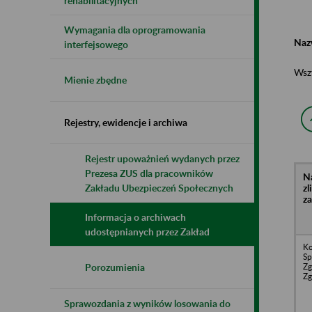
rehabilitacyjnych
Wymagania dla oprogramowania
Naz
interfejsowego
Wsz
Mienie zbędne
Rejestry, ewidencje i archiwa
Rejestr upoważnień wydanych przez
Prezesa ZUS dla pracowników
N
z
Zakładu Ubezpieczeń Społecznych
z
Informacja o archiwach
udostępnianych przez Zakład
Ko
Sp
Zg
Porozumienia
Zg
Sprawozdania z wyników losowania do