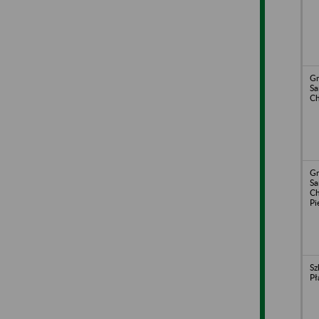
Gm
S
Ch
Gm
S
Ch
Pi
Sz
Pł