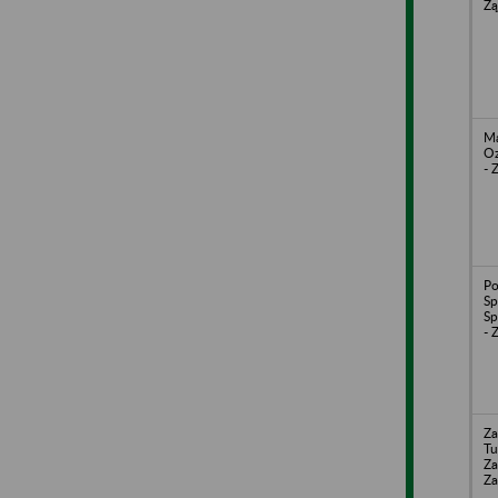
Zą
Ma
O
- 
Po
Sp
S
- 
Za
Tu
Za
Za