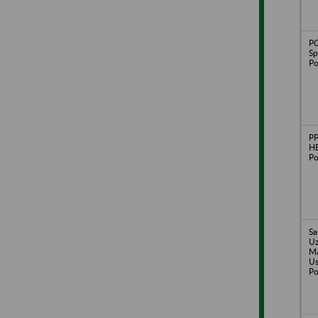
P
Sp
Po
P
HE
Po
Sa
Uz
MA
Us
Po