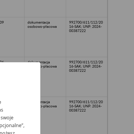
09
dokumentacja
992700/611/112/20
osobowo-płacowa
16-SAK; UNP: 2024-
00387222
06
dokumentacja
992700/611/112/20
osobowo-płacowa
16-SAK; UNP: 2024-
00387222
e
dokumentacja
992700/611/112/20
osobowo-płacowa
16-SAK; UNP: 2024-
as
00387222
 swoje
opcjonalne”,
 możesz