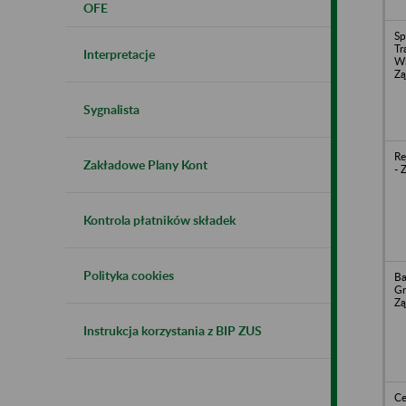
OFE
Sp
Tr
Interpretacje
Wi
Zą
Sygnalista
Re
Zakładowe Plany Kont
- 
Kontrola płatników składek
Polityka cookies
Ba
Gr
Zą
Instrukcja korzystania z BIP ZUS
Ce