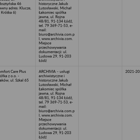
bsztyńska 46
historyczne Jakub
awny adres: Klucze,
Lutosławski, Michał
. Krótka 6)
Łakomiec spółka
jawna, ul. Rojna
48/81, 91-134 Łódź,
tel. 79 369-71-53, e-
mail:
biuro@archivia.com.p
l, www.archivia.com.
Miejsce
przechowywania
dokumentacji: ul.
Ludowa 29, 91-203
Łódź
mfort Care Plus
ARCHIVIA – usługi
2021-20
ółka z o.o. -
archiwistyczne i
aków, ul. Szkal 65
historyczne Jakub
Lutosławski, Michał
Łakomiec spółka
jawna, ul. Rojna
48/81, 91-134 Łódź,
tel. 79 369-71-53, e-
mail:
biuro@archivia.com.p
l, www.archivia.com.
Miejsce
przechowywania
dokumentacji: ul.
Ludowa 29, 91-203
Łódź