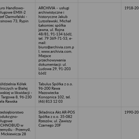
uro Handlowo-
ARCHIVIA – usługi
1918-20
ługowe EMIX-2
archiwistyczne i
zef Darmofalski -
historyczne Jakub
sinowo 73, Rypin
Lutosławski, Michał
Łakomiec spółka
jawna, ul. Rojna
48/81, 91-134 Łódź,
tel. 79 369-71-53, e-
mail:
biuro@archivia.com.p
l, www.archivia.com.
Miejsce
przechowywania
dokumentacji: ul.
Ludowa 29, 91-203
Łódź
ółdzielnia Kółek
Tabulus Spółka z o.o.
lniczych w Białej
96-200 Rawa
wskiej w likwidacji -
Mazowiecka
. Targowa 8, 96-230
Konopnica 102, tel.
ała Rawska
(46) 813 12 03
zedsiębiorstwo
Składnica Akt AR-POS
1990-20
odukcyjno-
Spółka z o.o. 35-082
sługowe
Rzeszów, ul. Zawiszy
ECHNOBUD w
Czarnego 20F
zemyślu - Przemyśl,
. Mickiewicza 28