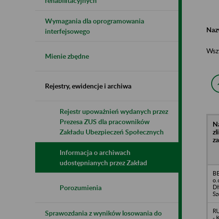
rehabilitacyjnych
Wymagania dla oprogramowania
Naz
interfejsowego
Wsz
Mienie zbędne
Rejestry, ewidencje i archiwa
Rejestr upoważnień wydanych przez
Prezesa ZUS dla pracowników
N
z
Zakładu Ubezpieczeń Społecznych
z
Informacja o archiwach
udostępnianych przez Zakład
BE
o.
Dł
Porozumienia
Sz
RU
Sprawozdania z wyników losowania do
- 