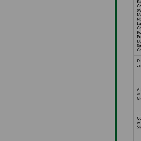
Ka
Go
(W
Ma
No
Lu
Gr
Ro
Pr
Du
Sp
Gn
Fe
Ja
AL
w 
Gn
CO
w 
Sm