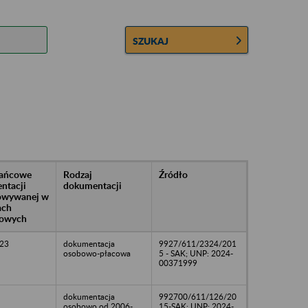
SZUKAJ
rańcowe
Rodzaj
Źródło
ntacji
dokumentacji
owywanej w
ach
owych
23
dokumentacja
9927/611/2324/201
osobowo-płacowa
5 - SAK; UNP: 2024-
00371999
dokumentacja
992700/611/126/20
osobowo od 2006-
15-SAK; UNP: 2024-