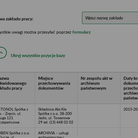
wa zakładu pracy:
ystkie uwagi można przesyłać poprzez
formularz
Ukryj wszystkie pozycje bazy
azwa
Miejsce
Nr zespołu akt w
Daty k
likwidowanego
przechowywania
archiwum
dokume
akładu pracy
dokumentów
państwowym
przech
archiw
państw
TONOL Spółka z
Składnica Akt Kle
2015-20
o. - Zręcin, ul.
Spółka z o.o. 38-200
uga 121
Jasło, ul. Towarowa
czepańcowa
29 tel. (13) 448 02 02
BEN Spółka z o.o.
ARCHIVIA – usługi
Klucze, ul.
archiwistyczne i