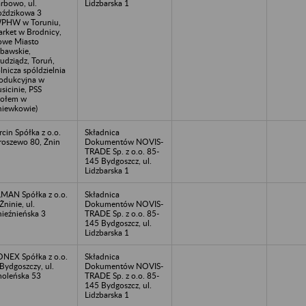
rbowo, ul.
Lidzbarska 1
ździkowa 3
PHW w Toruniu,
rket w Brodnicy,
we Miasto
bawskie,
udziądz, Toruń,
lnicza spóldzielnia
odukcyjna w
sicinie, PSS
ołem w
iewkowie)
rcin Spółka z o.o.
Składnica
roszewo 80, Żnin
Dokumentów NOVIS-
TRADE Sp. z o.o. 85-
145 Bydgoszcz, ul.
Lidzbarska 1
MAN Spółka z o.o.
Składnica
Żninie, ul.
Dokumentów NOVIS-
ieźnieńska 3
TRADE Sp. z o.o. 85-
145 Bydgoszcz, ul.
Lidzbarska 1
NEX Spółka z o.o.
Składnica
Bydgoszczy, ul.
Dokumentów NOVIS-
oleńska 53
TRADE Sp. z o.o. 85-
145 Bydgoszcz, ul.
Lidzbarska 1