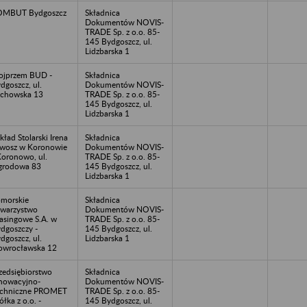
OMBUT Bydgoszcz
Składnica
Dokumentów NOVIS-
TRADE Sp. z o.o. 85-
145 Bydgoszcz, ul.
Lidzbarska 1
ojprzem BUD -
Składnica
dgoszcz, ul.
Dokumentów NOVIS-
chowska 13
TRADE Sp. z o.o. 85-
145 Bydgoszcz, ul.
Lidzbarska 1
kład Stolarski Irena
Składnica
wosz w Koronowie
Dokumentów NOVIS-
Koronowo, ul.
TRADE Sp. z o.o. 85-
grodowa 83
145 Bydgoszcz, ul.
Lidzbarska 1
morskie
Składnica
warzystwo
Dokumentów NOVIS-
asingowe S.A. w
TRADE Sp. z o.o. 85-
dgoszczy -
145 Bydgoszcz, ul.
dgoszcz, ul.
Lidzbarska 1
owrocławska 12
zedsiębiorstwo
Składnica
nowacyjno-
Dokumentów NOVIS-
echniczne PROMET
TRADE Sp. z o.o. 85-
ółka z o.o. -
145 Bydgoszcz, ul.