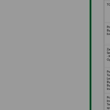
T
Pr
By
Ło
Za
Sa
- 
O
Po
To
Le
By
By
In
Pr
In
T
sp