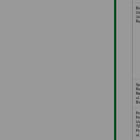
Bi
Us
Jó
Ru
Sp
Ro
Ra
ul
Bi
Pr
Pr
U
T
Pr
ul