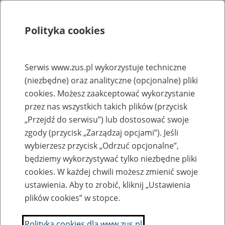
Polityka cookies
Szukaj
Menu
Serwis www.zus.pl wykorzystuje techniczne
(niezbędne) oraz analityczne (opcjonalne) pliki
Rejestry, ewidencje i archiwa
cookies. Możesz zaakceptować wykorzystanie
Baza zlikwidowanych lub
przez nas wszystkich takich plików (przycisk
„Przejdź do serwisu”) lub dostosować swoje
przekształconych zakładów pracy
zgody (przycisk „Zarządzaj opcjami”). Jeśli
wybierzesz przycisk „Odrzuć opcjonalne”,
Nazwa zakładu pracy:
będziemy wykorzystywać tylko niezbędne pliki
cookies. W każdej chwili możesz zmienić swoje
ustawienia. Aby to zrobić, kliknij „Ustawienia
plików cookies” w stopce.
SZUKAJ
Polityka cookies dla www.zus.pl