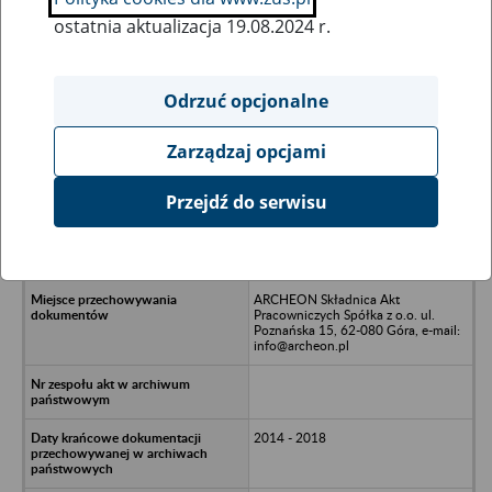
ostatnia aktualizacja 19.08.2024 r.
Wszystkie uwagi można przesyłać poprzez
formularz
Odrzuć opcjonalne
Zarządzaj opcjami
Ukryj wszystkie pozycje bazy
Przejdź do serwisu
ORANGEBLUE BPO Sp. z o.o. w
likwidacji - Poznań, ul. Żmigrodzka
41/49
ARCHEON Składnica Akt
Pracowniczych Spółka z o.o. ul.
Poznańska 15, 62-080 Góra, e-mail:
info@archeon.pl
2014 - 2018