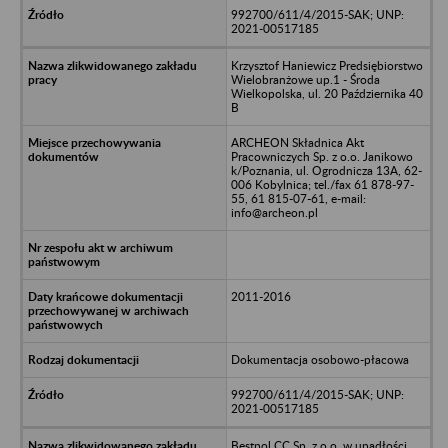
992700/611/4/2015-SAK; UNP:
2021-00517185
Krzysztof Haniewicz Predsiębiorstwo
Wielobranżowe up.1 - Środa
Wielkopolska, ul. 20 Października 40
B
ARCHEON Składnica Akt
Pracowniczych Sp. z o.o. Janikowo
k/Poznania, ul. Ogrodnicza 13A, 62-
006 Kobylnica; tel./fax 61 878-97-
55, 61 815-07-61, e-mail:
info@archeon.pl
2011-2016
Dokumentacja osobowo-płacowa
992700/611/4/2015-SAK; UNP:
2021-00517185
Bestpol CC Sp. z o.o. w upadłości