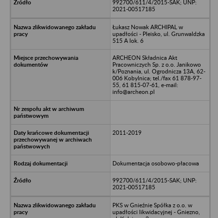
992700/611/4/2015-SAK; UNP:
2021-00517185
Łukasz Nowak ARCHIPAL w
upadłości - Pleisko, ul. Grunwaldzka
515 A lok. 6
ARCHEON Składnica Akt
Pracowniczych Sp. z o.o. Janikowo
k/Poznania, ul. Ogrodnicza 13A, 62-
006 Kobylnica; tel./fax 61 878-97-
55, 61 815-07-61, e-mail:
info@archeon.pl
2011-2019
Dokumentacja osobowo-płacowa
992700/611/4/2015-SAK; UNP:
2021-00517185
PKS w Gnieźnie Spółka z o.o. w
upadłości likwidacyjnej - Gniezno,