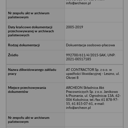
info@archeon.pl
2005-2019
Dokuemtacja osobowo-płacowa
992700/611/4/2015-SAK; UNP:
2021-00517185
AT CONTRACTOR Sp. z o.o. w
upadłości likwidacyjnej - Leszno, ul.
Okrzei 8
ARCHEON Składnica Akt
Pracowniczych Sp. z o.o. Janikowo
k/Poznania, ul. Ogrodnicza 13A, 62-
006 Kobylnica; tel./fax 61 878-97-
55, 61 815-07-61, e-mail:
info@archeon.pl