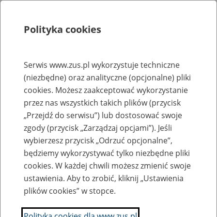
Polityka cookies
Szukaj
Menu
Serwis www.zus.pl wykorzystuje techniczne
(niezbędne) oraz analityczne (opcjonalne) pliki
Rejestry, ewidencje i archiwa
cookies. Możesz zaakceptować wykorzystanie
Baza zlikwidowanych lub
przez nas wszystkich takich plików (przycisk
„Przejdź do serwisu”) lub dostosować swoje
przekształconych zakładów pracy
zgody (przycisk „Zarządzaj opcjami”). Jeśli
wybierzesz przycisk „Odrzuć opcjonalne”,
Nazwa zakładu pracy:
będziemy wykorzystywać tylko niezbędne pliki
cookies. W każdej chwili możesz zmienić swoje
ustawienia. Aby to zrobić, kliknij „Ustawienia
plików cookies” w stopce.
SZUKAJ
Polityka cookies dla www.zus.pl