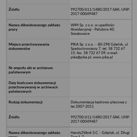
992700/611/1480/2017-SAK; UNP:
2017-00049487
WIM Sp. z o.o. w upadłości
likwidacyjnej - Pałubice 40;
Sierakowice
PIKA Sp. z o.o. – 80-298 Gdańsk, ul.
Spadochroniarzy 7, tel. 58 732 67
15; fax. 58 732 67 09; e-mail:
pika@pika.pl; www.pika.pl
Dokumentacja kadrowo-płacowa z
lat 2007-2011
992700/611/1480/2017-SAK; UNP:
2017-00049487
Hands2Work S.C. - Gdańsk, ul. Długi
Targ 1-7