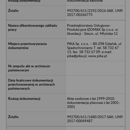
dokumentacja kadrowa
992700/611/2192/2016-SAK, UNP:
2017-00266775
Przedsiębiorstwo Usługowo-
Produkcyjne IZOMAX Sp z o.o. w
likwidacji - Sztum, ul. Młyńska 11
PIKA Sp. z o.o. – 80-298 Gdańsk, ul.
Spadochroniarzy 7, tel. 58 732 67
15; fax. 58 732 67 09; e-mail:
pika@pika.pl; www.pika.pl
Akta osobowe z lat 1999-2010;
dokumentacja płacowa z lat 2001-
2001
992700/611/1480/2017-SAK; UNP:
2017-00049487