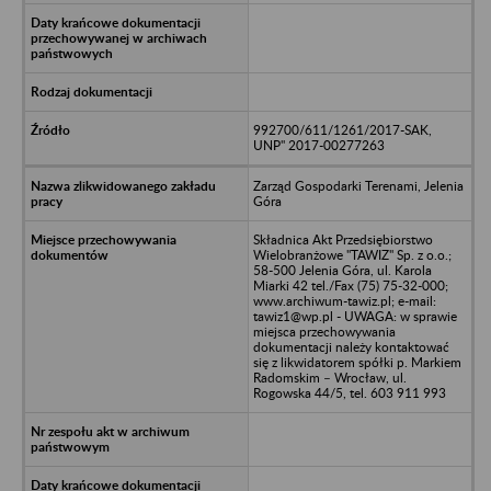
992700/611/1261/2017-SAK,
UNP" 2017-00277263
Zarząd Gospodarki Terenami, Jelenia
Góra
Składnica Akt Przedsiębiorstwo
Wielobranżowe "TAWIZ" Sp. z o.o.;
58-500 Jelenia Góra, ul. Karola
Miarki 42 tel./Fax (75) 75-32-000;
www.archiwum-tawiz.pl; e-mail:
tawiz1@wp.pl - UWAGA: w sprawie
miejsca przechowywania
dokumentacji należy kontaktować
się z likwidatorem spółki p. Markiem
Radomskim – Wrocław, ul.
Rogowska 44/5, tel. 603 911 993