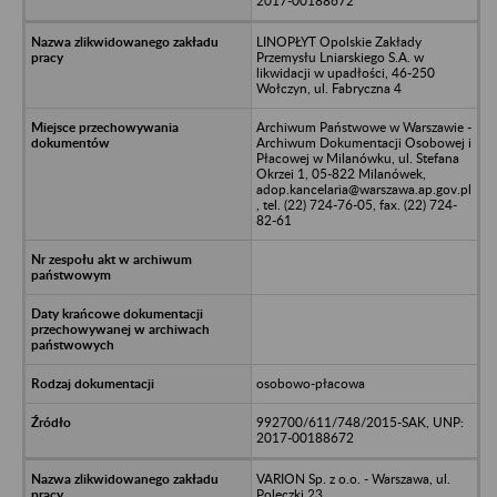
2017-00188672
LINOPŁYT Opolskie Zakłady
Przemysłu Lniarskiego S.A. w
likwidacji w upadłości, 46-250
Wołczyn, ul. Fabryczna 4
Archiwum Państwowe w Warszawie -
Archiwum Dokumentacji Osobowej i
Płacowej w Milanówku, ul. Stefana
Okrzei 1, 05-822 Milanówek,
adop.kancelaria@warszawa.ap.gov.pl
, tel. (22) 724-76-05, fax. (22) 724-
82-61
osobowo-płacowa
992700/611/748/2015-SAK, UNP:
2017-00188672
VARION Sp. z o.o. - Warszawa, ul.
Poleczki 23