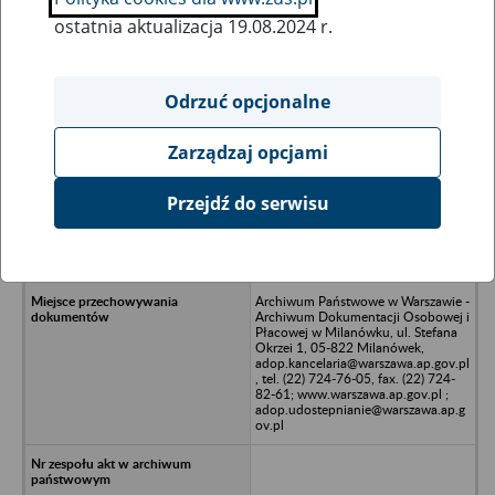
ostatnia aktualizacja 19.08.2024 r.
Wszystkie uwagi można przesyłać poprzez
formularz
Odrzuć opcjonalne
Zarządzaj opcjami
Ukryj wszystkie pozycje bazy
Przejdź do serwisu
Zespół Opieki Zdrowotnej w
Kowarach, Kowary, ul. Sanatoryjna
15
Archiwum Państwowe w Warszawie -
Archiwum Dokumentacji Osobowej i
Płacowej w Milanówku, ul. Stefana
Okrzei 1, 05-822 Milanówek,
adop.kancelaria@warszawa.ap.gov.pl
, tel. (22) 724-76-05, fax. (22) 724-
82-61; www.warszawa.ap.gov.pl ;
adop.udostepnianie@warszawa.ap.g
ov.pl