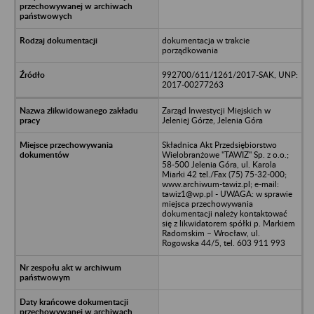
dokumentacja w trakcie
porządkowania
992700/611/1261/2017-SAK, UNP:
2017-00277263
Zarząd Inwestycji Miejskich w
Jeleniej Górze, Jelenia Góra
Składnica Akt Przedsiębiorstwo
Wielobranżowe "TAWIZ" Sp. z o.o.;
58-500 Jelenia Góra, ul. Karola
Miarki 42 tel./Fax (75) 75-32-000;
www.archiwum-tawiz.pl; e-mail:
tawiz1@wp.pl - UWAGA: w sprawie
miejsca przechowywania
dokumentacji należy kontaktować
się z likwidatorem spółki p. Markiem
Radomskim – Wrocław, ul.
Rogowska 44/5, tel. 603 911 993