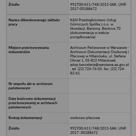
992700/611/748/2015-SAK, UNP:
2017-00188672
K&N Przedsiębiorstwo Usług
Górniczych Spółka z o.o. w
likwidacji, Bartnica, Bartnica 70
(dokumentacja w trakcie
porządkowania)
Archiwum Państwowe w Warszawie -
Archiwum Dokumentacji Osobowej i
Płacowej w Milanówku, ul. Stefana
Okrzei 1, 05-822 Milanówek,
adop.kancelaria@warszawa.ap.gov.pl
, tel. (22) 724-76-05, fax. (22) 724-
82-61
osobowo-płacowa
992700/611/748/2015-SAK; UNP:
2017- 00188672