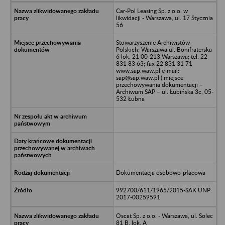
Car-Pol Leasing Sp. z o.o. w
likwidacji - Warszawa, ul. 17 Stycznia
56
Stowarzyszenie Archiwistów
Polskich; Warszawa ul. Bonifraterska
6 lok. 21 00-213 Warszawa; tel. 22
831 83 63; fax 22 831 31 71
www.sap.waw.pl e-mail:
sap@sap.waw.pl ( miejsce
przechowywania dokumentacji –
Archiwum SAP – ul. Łubińska 3c, 05-
532 Łubna
Dokumentacja osobowo-płacowa
992700/611/1965/2015-SAK UNP:
2017-00259591
Oscat Sp. z o.o. - Warszawa, ul. Solec
81 B, lok. A