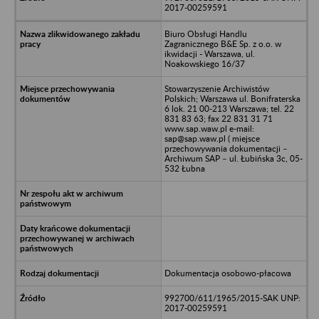
2017-00259591
Biuro Obsługi Handlu
Zagranicznego B&E Sp. z o.o. w
ikwidacji - Warszawa, ul.
Noakowskiego 16/37
Stowarzyszenie Archiwistów
Polskich; Warszawa ul. Bonifraterska
6 lok. 21 00-213 Warszawa; tel. 22
831 83 63; fax 22 831 31 71
www.sap.waw.pl e-mail:
sap@sap.waw.pl ( miejsce
przechowywania dokumentacji –
Archiwum SAP – ul. Łubińska 3c, 05-
532 Łubna
Dokumentacja osobowo-płacowa
992700/611/1965/2015-SAK UNP:
2017-00259591