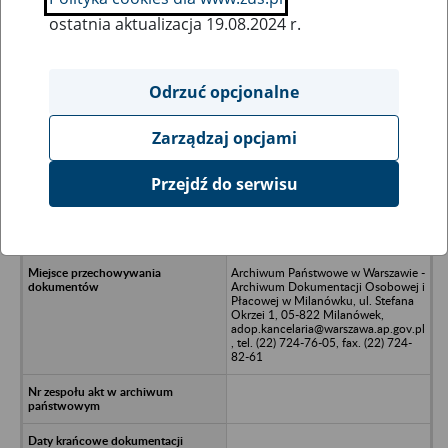
ostatnia aktualizacja 19.08.2024 r.
Wszystkie uwagi można przesyłać poprzez
formularz
Odrzuć opcjonalne
Zarządzaj opcjami
Ukryj wszystkie pozycje bazy
Przejdź do serwisu
Kluge-Dębski, Wałbrzych, ul.
Dojazdowa 4 (dokumentacja w
trakcie porządkowania)
Archiwum Państwowe w Warszawie -
Archiwum Dokumentacji Osobowej i
Płacowej w Milanówku, ul. Stefana
Okrzei 1, 05-822 Milanówek,
adop.kancelaria@warszawa.ap.gov.pl
, tel. (22) 724-76-05, fax. (22) 724-
82-61