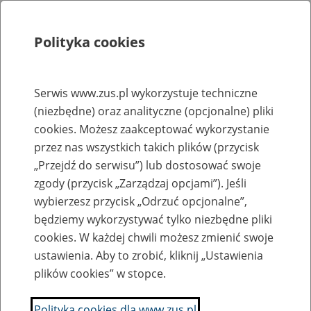
Polityka cookies
Szukaj
Menu
Serwis www.zus.pl wykorzystuje techniczne
(niezbędne) oraz analityczne (opcjonalne) pliki
Rejestry, ewidencje i archiwa
cookies. Możesz zaakceptować wykorzystanie
Baza zlikwidowanych lub
przez nas wszystkich takich plików (przycisk
„Przejdź do serwisu”) lub dostosować swoje
przekształconych zakładów pracy
zgody (przycisk „Zarządzaj opcjami”). Jeśli
wybierzesz przycisk „Odrzuć opcjonalne”,
Nazwa zakładu pracy:
będziemy wykorzystywać tylko niezbędne pliki
cookies. W każdej chwili możesz zmienić swoje
ustawienia. Aby to zrobić, kliknij „Ustawienia
plików cookies” w stopce.
SZUKAJ
Polityka cookies dla www.zus.pl