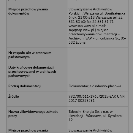
Stowarzyszenie Archiwistów
Polskich; Warszawa ul. Bonifraterska
6 lok. 21 00-213 Warszawa; tel. 22
831 83 63; fax 22 831 31 71
www.sap.waw.pl e-mail:
sap@sap.waw.pl ( miejsce
przechowywania dokumentacji –
Archiwum SAP – ul. Łubińska 3c, 05-
532 Łubna
Dokumentacja osobowo-placowa
992700/611/1965/2015-SAK UNP:
2017-00259591
Tabexim Energia Sp. z o.o. w
likwidacji - Warszawa, ul. Syrokomli
12
Stowarzyszenie Archiwistów