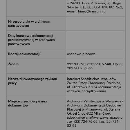
– 24-100 Góra Puławska, ul. Długa
34 – tel. 818 805 004; 818 805 162,
e-mail: biuro@transprin.pl
osobowo-płacowa
992700/611/515/2015-SAK, UNP:
2017-00256866
Introkart Spółdzielnia Inwalidów
Zakład Pracy Chronionej, Świdnica,
ul. Kliczkowska 12A (dokumentacja
w trakcie porządkowania)
Archiwum Państwowe w Warszawie -
Archiwum Dokumentacji Osobowej i
Płacowej w Milanówku, ul. Stefana
Okrzei 1, 05-822 Milanówek,
adop.kancelaria@warszawa.ap.gov.pl
, tel. (22) 724-76-05, fax. (22) 724-
82-61