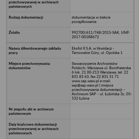
dokumentacja w trakcie
porządkowania
992700/611/748/2015-SAK, UNP:
2017-00188672
Ekofol II S.A. w likwidacji -
Tarnowskie Góry, ul. Opolska 1
Stowarzyszenie Archiwistów
Polskich; Warszawa ul. Bonifraterska
6 lok. 21 00-213 Warszawa; tel. 22
831 83 63; fax 22 831 31 71
www.sap.waw.pl e-mail:
sap@sap.waw.pl ( miejsce
przechowywania dokumentacji –
Archiwum SAP – ul. Łubińska 3c, 05-
532 Łubna