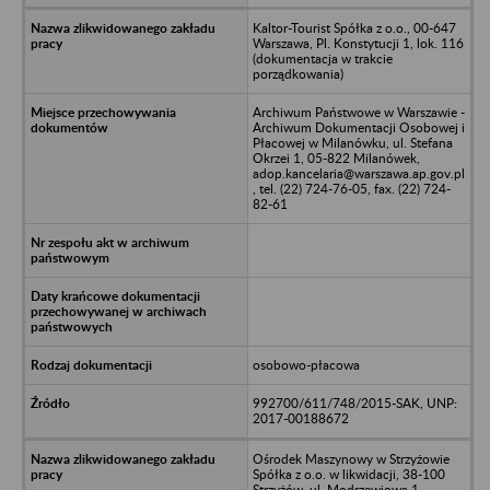
Kaltor-Tourist Spółka z o.o., 00-647
Warszawa, Pl. Konstytucji 1, lok. 116
(dokumentacja w trakcie
porządkowania)
Archiwum Państwowe w Warszawie -
Archiwum Dokumentacji Osobowej i
Płacowej w Milanówku, ul. Stefana
Okrzei 1, 05-822 Milanówek,
adop.kancelaria@warszawa.ap.gov.pl
, tel. (22) 724-76-05, fax. (22) 724-
82-61
osobowo-płacowa
992700/611/748/2015-SAK, UNP:
2017-00188672
Ośrodek Maszynowy w Strzyżowie
Spółka z o.o. w likwidacji, 38-100
Strzyżów, ul. Modrzewiowa 1