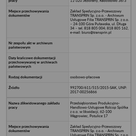
11-320 Jeziorany, Radostowo 36/3
Zakład Spedycyjno-Przewozowy
TRANSPRIN Sp. z.o.o. - Archiwum
Usługowe Filia TRANSPRIN Sp. z o.o.
– 24-100 Góra Puławska, ul. Długa
34 – tel. 818 805 004; 818 805 162,
e-mail: biuro@transprin.pl
osobowo-płacowa
992700/611/515/2015-SAK, UNP:
2017-00256866
Przedsiębiorstwo Produkcyjno-
Handlowo-Usługowe Rolcop Spółka
z o.o. w likwidacji, 62-100
Wągrowiec, Potulice 17
Zakład Spedycyjno-Przewozowy
TRANSPRIN Sp. z.o.o. - Archiwum
Usługowe Filia TRANSPRIN Sp. z o.o.