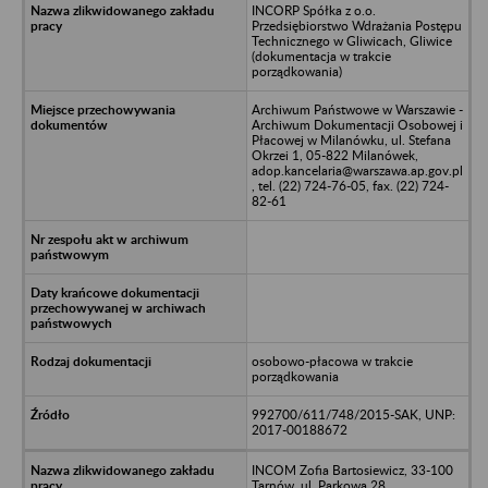
INCORP Spółka z o.o.
Przedsiębiorstwo Wdrażania Postępu
Technicznego w Gliwicach, Gliwice
(dokumentacja w trakcie
porządkowania)
Archiwum Państwowe w Warszawie -
Archiwum Dokumentacji Osobowej i
Płacowej w Milanówku, ul. Stefana
Okrzei 1, 05-822 Milanówek,
adop.kancelaria@warszawa.ap.gov.pl
, tel. (22) 724-76-05, fax. (22) 724-
82-61
osobowo-płacowa w trakcie
porządkowania
992700/611/748/2015-SAK, UNP:
2017-00188672
INCOM Zofia Bartosiewicz, 33-100
Tarnów, ul. Parkowa 28