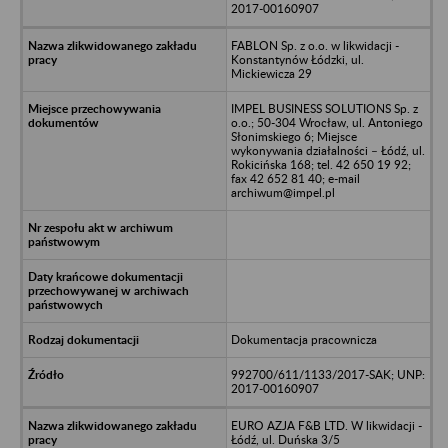
2017-00160907
FABLON Sp. z o.o. w likwidacji -
Konstantynów Łódzki, ul.
Mickiewicza 29
IMPEL BUSINESS SOLUTIONS Sp. z
o.o.; 50-304 Wrocław, ul. Antoniego
Słonimskiego 6; Miejsce
wykonywania działalności – Łódź, ul.
Rokicińska 168; tel. 42 650 19 92;
fax 42 652 81 40; e-mail
archiwum@impel.pl
Dokumentacja pracownicza
992700/611/1133/2017-SAK; UNP:
2017-00160907
EURO AZJA F&B LTD. W likwidacji -
Łódź, ul. Duńska 3/5