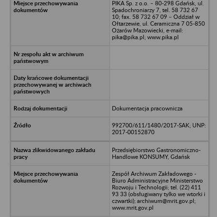
PIKA Sp. z o.o. – 80-298 Gdańsk, ul.
Spadochroniarzy 7, tel. 58 732 67
10; fax. 58 732 67 09 – Oddział w
Ołtarzewie, ul. Ceramiczna 7 05-850
Ożarów Mazowiecki, e-mail:
pika@pika.pl; www.pika.pl
Dokumentacja pracownicza
992700/611/1480/2017-SAK; UNP:
2017-00152870
Przedsiębiorstwo Gastronomiczno-
Handlowe KONSUMY, Gdańsk
Zespół Archiwum Zakładowego -
Biuro Administracyjne Ministerstwo
Rozwoju i Technologii; tel. (22) 411
93 33 (obsługiwany tylko we wtorki i
czwartki); archiwum@mrit.gov.pl;
www.mrit.gov.pl