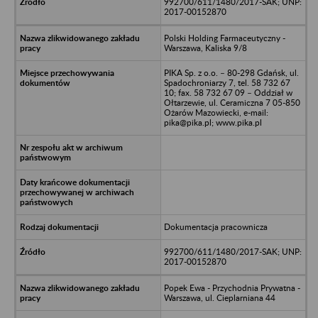
992700/611/1480/2017-SAK; UNP:
2017-00152870
Polski Holding Farmaceutyczny -
Warszawa, Kaliska 9/8
PIKA Sp. z o.o. – 80-298 Gdańsk, ul.
Spadochroniarzy 7, tel. 58 732 67
10; fax. 58 732 67 09 – Oddział w
Ołtarzewie, ul. Ceramiczna 7 05-850
Ożarów Mazowiecki, e-mail:
pika@pika.pl; www.pika.pl
Dokumentacja pracownicza
992700/611/1480/2017-SAK; UNP:
2017-00152870
Popek Ewa - Przychodnia Prywatna -
Warszawa, ul. Cieplarniana 44