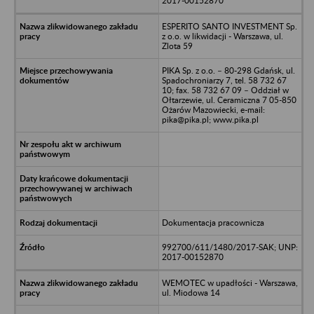
2017-00152870
ESPERITO SANTO INVESTMENT Sp.
z o.o. w likwidacji - Warszawa, ul.
Zlota 59
PIKA Sp. z o.o. – 80-298 Gdańsk, ul.
Spadochroniarzy 7, tel. 58 732 67
10; fax. 58 732 67 09 – Oddział w
Ołtarzewie, ul. Ceramiczna 7 05-850
Ożarów Mazowiecki, e-mail:
pika@pika.pl; www.pika.pl
Dokumentacja pracownicza
992700/611/1480/2017-SAK; UNP:
2017-00152870
WEMOTEC w upadłości - Warszawa,
ul. Miodowa 14