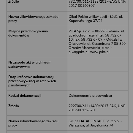
992700/611/1133/2017-SAK; UNP:
2017-00160907
Dibal Polska w likwidacji - Łódź, ul.
Kopczyńskiego 37/21
PIKA Sp. z o.o. – 80-298 Gdańsk, ul.
Spadochroniarzy 7, tel. 58 732 67
10; fax. 58 732 67 09 – Oddział w
Ołtarzewie, ul. Ceramiczna 7 05-850
Ożarów Mazowiecki, e-mail:
pika@pika.pl; www.pika.pl
Dokumentacja pracownicza
992700/611/1480/2017-SAK; UNP:
2017-00152870
Grupa DATACONTACT Sp. z o.o. -
Warszawa, ul. Jagielońska 74