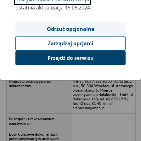
ostatnia aktualizacja 19.08.2024 r.
Wszystkie uwagi można przesyłać poprzez
formularz
Odrzuć opcjonalne
Zarządzaj opcjami
Ukryj wszystkie pozycje bazy
Przejdź do serwisu
FORMEX - Sp. z o.o. - w likwidacji -
Koluszki; ul. 11 Listopada 65
IMPEL BUSINESS SOLUTIONS Sp. z
o.o.; 50-304 Wrocław, ul. Antoniego
Słonimskiego 6; Miejsce
wykonywania działalności – Łódź, ul.
Rokicińska 168; tel. 42 650 19 92;
fax 42 652 81 40; e-mail
archiwum@impel.pl