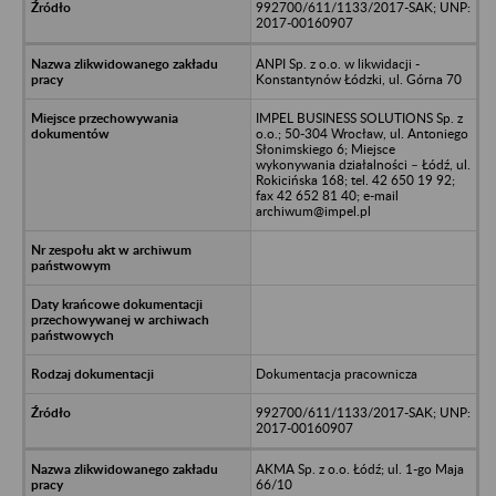
992700/611/1133/2017-SAK; UNP:
2017-00160907
ANPI Sp. z o.o. w likwidacji -
Konstantynów Łódzki, ul. Górna 70
IMPEL BUSINESS SOLUTIONS Sp. z
o.o.; 50-304 Wrocław, ul. Antoniego
Słonimskiego 6; Miejsce
wykonywania działalności – Łódź, ul.
Rokicińska 168; tel. 42 650 19 92;
fax 42 652 81 40; e-mail
archiwum@impel.pl
Dokumentacja pracownicza
992700/611/1133/2017-SAK; UNP:
2017-00160907
AKMA Sp. z o.o. Łódź; ul. 1-go Maja
66/10