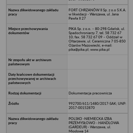
FORT CHRZANÓW II Sp. z o.o S.K.A.
w likwidacji - Warszawa, ul. Jana
Pawła II 27
PIKA Sp. z o.o. – 80-298 Gdańsk, ul.
Spadochroniarzy 7, tel. 58 732 67
10; fax. 58 732 67 09 – Oddział w
Ołtarzewie, ul. Ceramiczna 7 05-850
Ożarów Mazowiecki, e-mail:
pika@pika.pl; www.pika.pl
Dokumentacja pracownicza
992700/611/1480/2017-SAK; UNP:
2017-00152870
POLSKO -NIEMIECKA IZBA
PRZEMYSŁOWO - HANDLOWA
(GARDEUR) - Warszawa, ul.
Miodowa 14