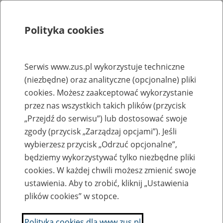
Polityka cookies
Szukaj
Menu
Serwis www.zus.pl wykorzystuje techniczne
(niezbędne) oraz analityczne (opcjonalne) pliki
Rejestry, ewidencje i archiwa
cookies. Możesz zaakceptować wykorzystanie
Baza zlikwidowanych lub
przez nas wszystkich takich plików (przycisk
„Przejdź do serwisu”) lub dostosować swoje
przekształconych zakładów pracy
zgody (przycisk „Zarządzaj opcjami”). Jeśli
wybierzesz przycisk „Odrzuć opcjonalne”,
Nazwa zakładu pracy:
będziemy wykorzystywać tylko niezbędne pliki
cookies. W każdej chwili możesz zmienić swoje
ustawienia. Aby to zrobić, kliknij „Ustawienia
plików cookies” w stopce.
SZUKAJ
Polityka cookies dla www.zus.pl