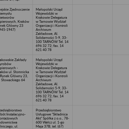
ejskie Zjednoczenie
Małopolski Urząd
zemysłu
Wojewódzki w
zetworów
Krakowie Delegatura
pierowych, Kraków
w Tarnowie Wydział
nek Główny 23
Organizacji i Kontroli
945-1947)
Archiwum
Zakładowe, Al.
Solidarności 5-9, 33-
100 TARNÓW Tel. 14
696 32 72; fax. 14
621 40 78
akowskie Zakłady
Małopolski Urząd
yrobów
Wojewódzki w
pierowych -
Krakowie Delegatura
aków ul. Słomnicka
w Tarnowie Wydział
 Rynek Główny 23,
Organizacji i Kontroli
. Słowackiego 64
Archiwum
Zakładowe, Al.
Solidarności 5-9, 33-
100 TARNÓW Tel. 14
696 32 72; fax. 14
621 40 78
zedsiębiorstwo
Przedsiębiorstwo
bót Instalacyjno-
Usługowe "Składnica
ontażowych
Akt" Spółka z o.o., 78-
udownictwa
600 Wałcz ul. 1-go
lniczego, ul.
Maja 37B, tel. (67)