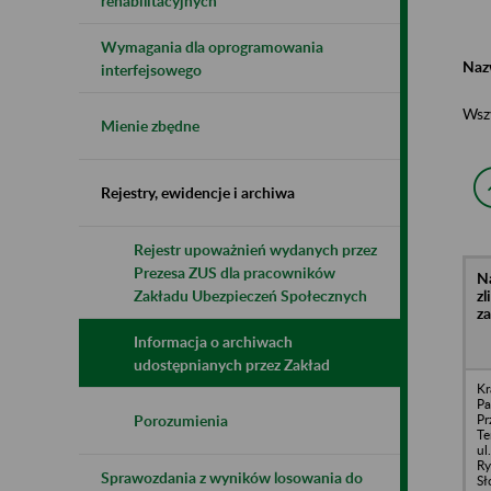
rehabilitacyjnych
Wymagania dla oprogramowania
Naz
interfejsowego
Wsz
Mienie zbędne
Rejestry, ewidencje i archiwa
Rejestr upoważnień wydanych przez
Prezesa ZUS dla pracowników
N
z
Zakładu Ubezpieczeń Społecznych
z
Informacja o archiwach
udostępnianych przez Zakład
Kr
Pa
Pr
Porozumienia
Te
ul
Ry
Sprawozdania z wyników losowania do
Sł