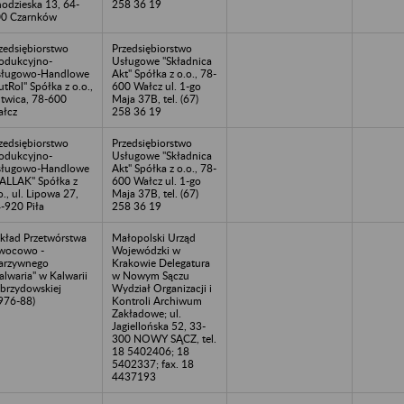
odzieska 13, 64-
258 36 19
0 Czarnków
zedsiębiorstwo
Przedsiębiorstwo
odukcyjno-
Usługowe "Składnica
sługowo-Handlowe
Akt" Spółka z o.o., 78-
utRol" Spółka z o.o.,
600 Wałcz ul. 1-go
twica, 78-600
Maja 37B, tel. (67)
łcz
258 36 19
zedsiębiorstwo
Przedsiębiorstwo
odukcyjno-
Usługowe "Składnica
sługowo-Handlowe
Akt" Spółka z o.o., 78-
ALLAK" Spółka z
600 Wałcz ul. 1-go
o., ul. Lipowa 27,
Maja 37B, tel. (67)
-920 Piła
258 36 19
kład Przetwórstwa
Małopolski Urząd
wocowo -
Wojewódzki w
arzywnego
Krakowie Delegatura
alwaria" w Kalwarii
w Nowym Sączu
brzydowskiej
Wydział Organizacji i
976-88)
Kontroli Archiwum
Zakładowe; ul.
Jagiellońska 52, 33-
300 NOWY SĄCZ, tel.
18 5402406; 18
5402337; fax. 18
4437193