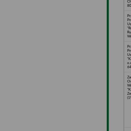
Ch
80
Pr
Pr
U
"R
Ru
Wa
Pr
Pr
U
"K
o.
64
Za
O
W
"K
Ze
(1