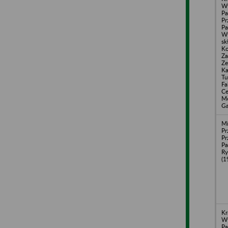
W
Pa
Pr
P
Wy
sk
Ko
Za
Ze
Ka
Tu
Fa
Ce
Me
Ga
Mi
Pr
Pr
Pa
Ry
(1
Kr
W
Pa