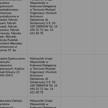
yrobów
Wojewódzki w
pierowych
Krakowie Delegatura
zedsiębiorstwo
w Tarnowie Wydział
aństwowe
Organizacji i Kontroli
odrębnione w
Archiwum
ładzie: Fabryki
Zakładowe, Al.
pert, Fabryki
Solidarności 5-9, 33-
wijek, Fabryki
100 TARNÓW Tel. 14
szytów, Fabryki
696 32 72; fax. 14
rtonaży, Fabryka
621 40 78
tek i Bibułek,
bryka Pudełek,
ntralne Warsztaty
chaniczne ul.
zowa 19, itp.
ejskie Zjednoczenie
Małopolski Urząd
zemysłu
Wojewódzki w
zetworów
Krakowie Delegatura
pierowych, Kraków
w Tarnowie Wydział
nek Główny 23
Organizacji i Kontroli
945-1947)
Archiwum
Zakładowe, Al.
Solidarności 5-9, 33-
100 TARNÓW Tel. 14
696 32 72; fax. 14
621 40 78
akowskie Zakłady
Małopolski Urząd
yrobów
Wojewódzki w
pierowych -
Krakowie Delegatura