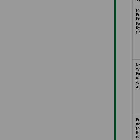
Mi
Pr
Pr
Pa
Ry
(1
Kr
W
Pa
Kr
4,
Al
Pr
Ro
M
B
Ro