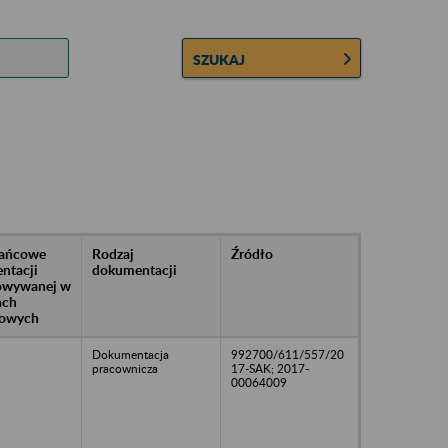
SZUKAJ
rańcowe
Rodzaj
Źródło
ntacji
dokumentacji
owywanej w
ach
owych
Dokumentacja
992700/611/557/20
pracownicza
17-SAK; 2017-
00064009