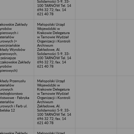
Solidarności 5-9, 33-
100 TARNÓW Tel. 14
696 32 72; fax. 14
621 40 78
akowskie Zakłady
Małopolski Urząd
yrobów
Wojewódzki w
pierowych i
Krakowie Delegatura
teriałów
w Tarnowie Wydział
urowych (+
Organizacji i Kontroli
worzniańskie
Archiwum
kłady Wyrobów
Zakładowe, Al.
pierowych,
Solidarności 5-9, 33-
ześniejsze
100 TARNÓW Tel. 14
czakowskie Zakłady
696 32 72; fax. 14
yrobów
621 40 78
pierowych)
kłady Przemysłu
Małopolski Urząd
teriałów
Wojewódzki w
urowych
Krakowie Delegatura
zedsiębiorstwo
w Tarnowie Wydział
ństwowe - Fabryka
Organizacji i Kontroli
teriałów
Archiwum
urowych i Farb ul.
Zakładowe, Al.
belska 12
Solidarności 5-9, 33-
100 TARNÓW Tel. 14
696 32 72; fax. 14
621 40 78
akowskie Zakłady
Małopolski Urząd