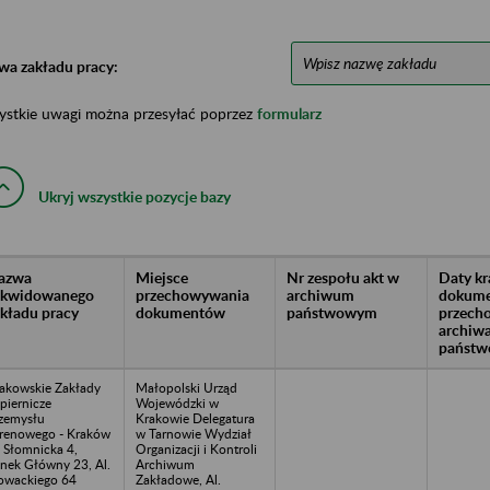
wa zakładu pracy:
ystkie uwagi można przesyłać poprzez
formularz
Ukryj wszystkie pozycje bazy
azwa
Miejsce
Nr zespołu akt w
Daty k
likwidowanego
przechowywania
archiwum
dokume
akładu pracy
dokumentów
państwowym
przech
archiw
państw
akowskie Zakłady
Małopolski Urząd
piernicze
Wojewódzki w
zemysłu
Krakowie Delegatura
renowego - Kraków
w Tarnowie Wydział
. Słomnicka 4,
Organizacji i Kontroli
nek Główny 23, Al.
Archiwum
owackiego 64
Zakładowe, Al.