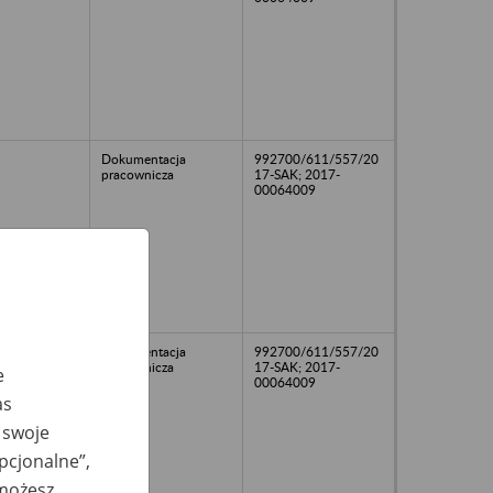
Dokumentacja
992700/611/557/20
pracownicza
17-SAK; 2017-
00064009
Dokumentacja
992700/611/557/20
pracownicza
17-SAK; 2017-
e
00064009
as
 swoje
opcjonalne”,
 możesz