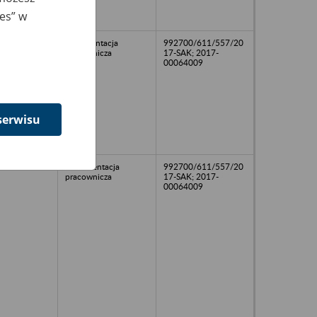
ies” w
dokumentacja
992700/611/557/20
pracownicza
17-SAK; 2017-
00064009
serwisu
Dokumentacja
992700/611/557/20
pracownicza
17-SAK; 2017-
00064009