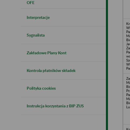
OFE
Interpretacje
Kr
W
Pa
Sygnalista
Ma
Bi
Ja
Za
Pa
Zakładowe Plany Kont
wc
Sz
W
Pa
Kontrola płatników składek
Za
Ma
Bi
Polityka cookies
Pr
Pa
Ma
Bi
Instrukcja korzystania z BIP ZUS
Lu
Kr