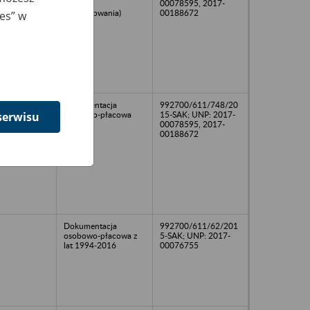
trakcie
00078595, 2017-
porządkowania)
00188672
ies” w
Dokumentacja
992700/611/748/20
osobowo-płacowa
15-SAK; UNP: 2017-
serwisu
00078595, 2017-
00188672
Dokumentacja
992700/611/62/201
osobowo-płacowa z
5-SAK; UNP: 2017-
lat 1994-2016
00076755