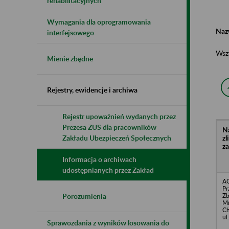
rehabilitacyjnych
Wymagania dla oprogramowania
Naz
interfejsowego
Wsz
Mienie zbędne
Rejestry, ewidencje i archiwa
Rejestr upoważnień wydanych przez
Prezesa ZUS dla pracowników
N
z
Zakładu Ubezpieczeń Społecznych
z
Informacja o archiwach
udostępnianych przez Zakład
A
Pr
Z
Porozumienia
Mi
Ch
ul
Sprawozdania z wyników losowania do