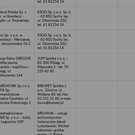
6
tel. 61 81254 14
iland Polska Sp. z
ESOD Sp. z o.o. Sp. k.
o. w likwidacji -
– 62-002 Suchy las,
dki, ul. Poznańska
ul. Obornicka 102;
tel. 61 81254 14
po Sp. z o.o. w
ESOD Sp. z o.o. Sp. k.
kwidacji - Warszawa,
– 62-002 Suchy las,
. Jerozolimskie 56 C
ul. Obornicka 102;
tel. 61 81254 14
acja Paliw GREGOR
JUPI Spółka z o.o. -
ółka jawna
82-300 Elbląg, ul.
aszko i wspólnicy -
Mazurska 2 - tel. 55
bląg, ul.
235 42 60
ólewiecka 144
REWORK Sp.z o.o.
BREWET Spółka z
FA Sp.
o.o., Gliwice, ul.
mandytowa -
Wiślana 40; tel./fax
rzelce Opolskie, ul.
32 231 31 60; e-mail:
nryka Pobożnego 1
biuro@brewet.pl
zedsiębiorstwo
ARCHIVIA – usługi
AR Sp. z o.o. - Łódź,
archiwistyczne i
. Legionów 109
historyczne Jakub
Lutosławski, Michał
Łakomiec spółka
jawna, ul. Rojna