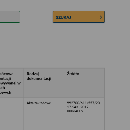
SZUKAJ
rańcowe
Rodzaj
Źródło
ntacji
dokumentacji
owywanej w
ach
owych
Akta zakładowe
992700/611/557/20
17-SAK; 2017-
00064009