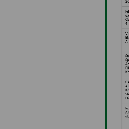
2
Fr
o.
Gą
4
Vi
li
Al
St
Sp
An
El
Kr
CA
AL
Ko
St
He
Pr
AT
ul