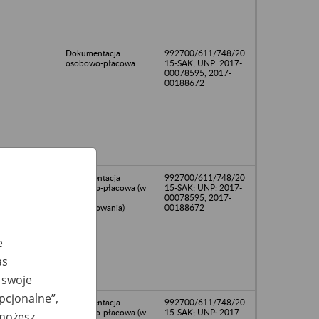
Dokumentacja
992700/611/748/20
osobowo-płacowa
15-SAK; UNP: 2017-
00078595, 2017-
00188672
Dokumentacja
992700/611/748/20
osobowo-płacowa (w
15-SAK; UNP: 2017-
trakcie
00078595, 2017-
porządkowania)
00188672
e
as
 swoje
opcjonalne”,
Dokumentacja
992700/611/748/20
osobowo-płacowa (w
15-SAK; UNP: 2017-
 możesz