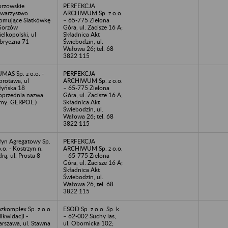
rzowskie
PERFEKCJA
warzystwo
ARCHIWUM Sp. z o.o.
omujące Siatkówkę
– 65-775 Zielona
Gorzów
Góra, ul. Zacisze 16 A;
elkopolski, ul
Składnica Akt
bryczna 71
Świebodzin, ul.
Wałowa 26; tel. 68
3822 115
MAS Sp. z o.o. -
PERFEKCJA
protawa, ul
ARCHIWUM Sp. z o.o.
yńska 18
– 65-775 Zielona
oprzednia nazwa
Góra, ul. Zacisze 16 A;
rmy: GERPOL )
Składnica Akt
Świebodzin, ul.
Wałowa 26; tel. 68
3822 115
yn Agregatowy Sp.
PERFEKCJA
o.o. - Kostrzyn n.
ARCHIWUM Sp. z o.o.
rą, ul. Prosta 8
– 65-775 Zielona
Góra, ul. Zacisze 16 A;
Składnica Akt
Świebodzin, ul.
Wałowa 26; tel. 68
3822 115
zkomplex Sp. z o.o.
ESOD Sp. z o.o. Sp. k.
likwidacji -
– 62-002 Suchy las,
rszawa, ul. Stawna
ul. Obornicka 102;