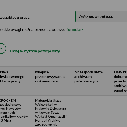
wa zakładu pracy:
ystkie uwagi można przesyłać poprzez
formularz
Ukryj wszystkie pozycje bazy
azwa
Miejsce
Nr zespołu akt w
Daty k
likwidowanego
przechowywania
archiwum
dokume
akładu pracy
dokumentów
państwowym
przech
archiw
państw
GROCHEM
Małopolski Urząd
zedsiębiorstwo
Wojewódzki w
bytu Nawozów
Krakowie Delegatura
neralnych i
w Nowym Sączu
emikaliów Kraków
Wydział Organizacji i
. 3 Maja
Kontroli Archiwum
Zakładowe; ul.