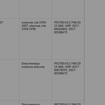
07
osobowa z lat 1950-
992700/611/748/20
2007, płacowa z lat
15-SAK; UNP: 2017-
1958-1998
00026845, 2017-
00188672
Dokumentacja
992700/611/748/20
osobowo-płacowa
15-SAK; UNP: 2017-
00078595, 2017-
00188672
Dokumentacja
992700/611/748/20