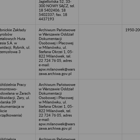
Jagiellońska 52, 33-
300 NOWY SĄCZ, tel.
18 5402406; 18
5402337; fax. 18
4437193
bnickie Zakłady
Archiwum Państwowe
1950-20
yrobów
w Warszawie Oddział
talowych Huta
Dokumentacji
lesia S.A. w
Osobowej i Płacowej
kwidacji, Rybnik, ul.
w Milanówku, ul.
zemysłowa 3
Stefana Okrzei 1, 05-
822 Milanówek, tel.
22 724 76 05, adres
e-mail:
apw.milanowek@wars
zawa.archiwa.gov.pl
ółdzielnia Pracy
Archiwum Państwowe
emontowo-
w Warszawie Oddział
dowlana w Żarach
Dokumentacji
likwidacji, Żary, ul.
Osobowej i Płacowej
klarska 39
w Milanówku, ul.
okumentacja w
Stefana Okrzei 1, 05-
akcie
822 Milanówek, tel.
rządkowania)
22 724 76 05, adres
e-mail:
apw.milanowek@wars
zawa.archiwa.gov.pl
ółdzielnia
Archiwum Państwowe