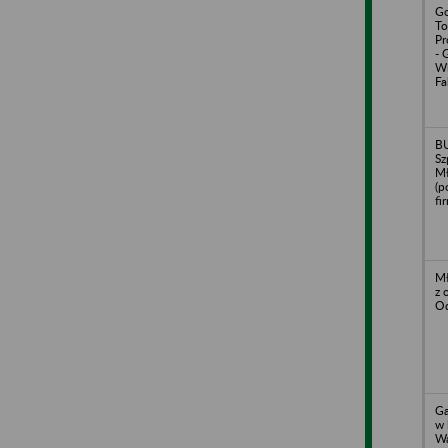
Go
To
Pr
- 
Wi
Fa
BU
Sz
Mł
(p
fi
Mł
z 
Od
Ga
w 
Wa