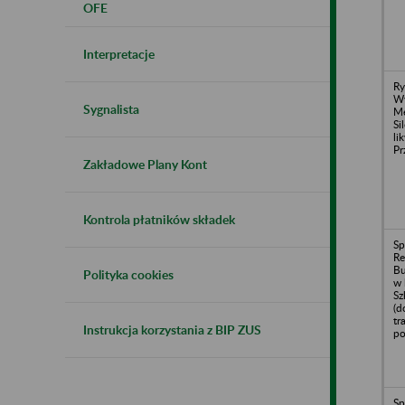
OFE
Interpretacje
Ry
W
Sygnalista
Me
Si
li
Pr
Zakładowe Plany Kont
Kontrola płatników składek
Sp
R
Bu
Polityka cookies
w 
Sz
(d
tr
Instrukcja korzystania z BIP ZUS
po
Sp