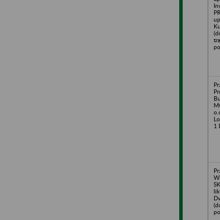
In
P
up
Ku
(d
tr
po
Pr
Pr
B
M
o.
Lo
1 
Pr
Wi
SK
li
D
(d
po