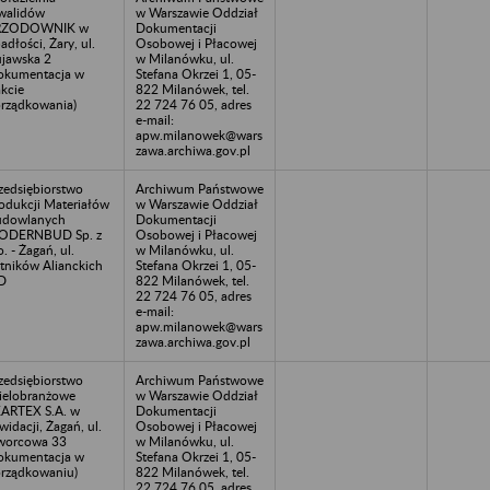
walidów
w Warszawie Oddział
RZODOWNIK w
Dokumentacji
adłości, Żary, ul.
Osobowej i Płacowej
jawska 2
w Milanówku, ul.
okumentacja w
Stefana Okrzei 1, 05-
akcie
822 Milanówek, tel.
rządkowania)
22 724 76 05, adres
e-mail:
apw.milanowek@wars
zawa.archiwa.gov.pl
zedsiębiorstwo
Archiwum Państwowe
odukcji Materiałów
w Warszawie Oddział
udowlanych
Dokumentacji
ODERNBUD Sp. z
Osobowej i Płacowej
o. - Żagań, ul.
w Milanówku, ul.
tników Alianckich
Stefana Okrzei 1, 05-
D
822 Milanówek, tel.
22 724 76 05, adres
e-mail:
apw.milanowek@wars
zawa.archiwa.gov.pl
zedsiębiorstwo
Archiwum Państwowe
elobranżowe
w Warszawie Oddział
ARTEX S.A. w
Dokumentacji
kwidacji, Żagań, ul.
Osobowej i Płacowej
worcowa 33
w Milanówku, ul.
okumentacja w
Stefana Okrzei 1, 05-
rządkowaniu)
822 Milanówek, tel.
22 724 76 05, adres