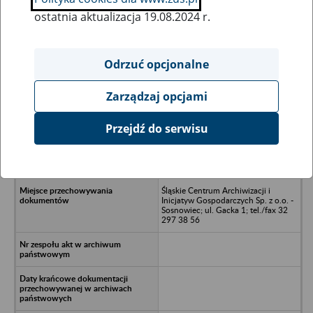
ostatnia aktualizacja 19.08.2024 r.
Wszystkie uwagi można przesyłać poprzez
formularz
Odrzuć opcjonalne
Zarządzaj opcjami
Ukryj wszystkie pozycje bazy
Przejdź do serwisu
GREENBET POLSKA S.A. w
upadłości likwidacyjnej ul.
Promienna 5, 43-603 Jaworzno
Śląskie Centrum Archiwizacji i
Inicjatyw Gospodarczych Sp. z o.o. -
Sosnowiec; ul. Gacka 1; tel./fax 32
297 38 56