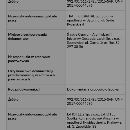
992700/611/1785/2015-SAK; UNP:
2017-00044596
TRAFFIC CAPITAL Sp. z o.o. w
upadłości w Bytomiu, ul. Szyby
Rycerskie 4
Śląskie Centrum Archiwizacji i
Inicjatyw Gospodarczych Sp. z o.o. -
Sosnowiec; ul. Gacka 1; tel./fax 32
297 38 56
Dokumentacja osobowo-płacowa
992700/611/1785/2015-SAK; UNP:
2017-00044596
E-HOTEL 2 Sp. z o.o., E-HOTEL
Spółka Komandytowo- Akcyjna w
upadłości likwidacyjnej w Krakowie,
ul. G. Zapolskiej 38