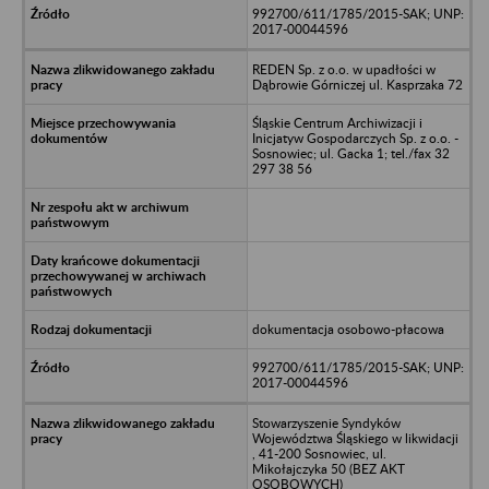
992700/611/1785/2015-SAK; UNP:
2017-00044596
REDEN Sp. z o.o. w upadłości w
Dąbrowie Górniczej ul. Kasprzaka 72
Śląskie Centrum Archiwizacji i
Inicjatyw Gospodarczych Sp. z o.o. -
Sosnowiec; ul. Gacka 1; tel./fax 32
297 38 56
dokumentacja osobowo-płacowa
992700/611/1785/2015-SAK; UNP:
2017-00044596
Stowarzyszenie Syndyków
Województwa Śląskiego w likwidacji
, 41-200 Sosnowiec, ul.
Mikołajczyka 50 (BEZ AKT
OSOBOWYCH)