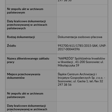
297 38 56
Dokumentacja osobowo-płacowa
992700/611/1785/2015-SAK; UNP:
2017-00044596
"NAPRZÓD" Spółdzielnia Inwalidów
w likwidacji , 41-200 Sosnowiec ul.
Mikołajczyka 59
Śląskie Centrum Archiwizacji i
Inicjatyw Gospodarczych Sp. z o.o. -
Sosnowiec; ul. Gacka 1; tel./fax 32
297 38 56