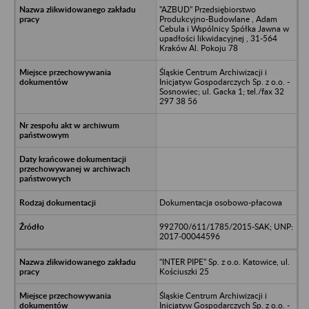
"AZBUD" Przedsiębiorstwo
Produkcyjno-Budowlane , Adam
Cebula i Wspólnicy Spółka Jawna w
upadłości likwidacyjnej , 31-564
Kraków Al. Pokoju 78
Śląskie Centrum Archiwizacji i
Inicjatyw Gospodarczych Sp. z o.o. -
Sosnowiec; ul. Gacka 1; tel./fax 32
297 38 56
Dokumentacja osobowo-płacowa
992700/611/1785/2015-SAK; UNP:
2017-00044596
"INTER PIPE" Sp. z o.o. Katowice, ul.
Kościuszki 25
Śląskie Centrum Archiwizacji i
Inicjatyw Gospodarczych Sp. z o.o. -