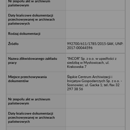
992700/611/1785/2015-SAK; UNP:
2017-00044596
"INCOR" Sp. z o.o. w upadłości z
siedzibą w Mysłowicach, ul.
Krakowska 7
Śląskie Centrum Archiwizacji i
Inicjatyw Gospodarczych Sp. z o.o. -
Sosnowiec; ul. Gacka 1; tel./fax 32
297 38 56