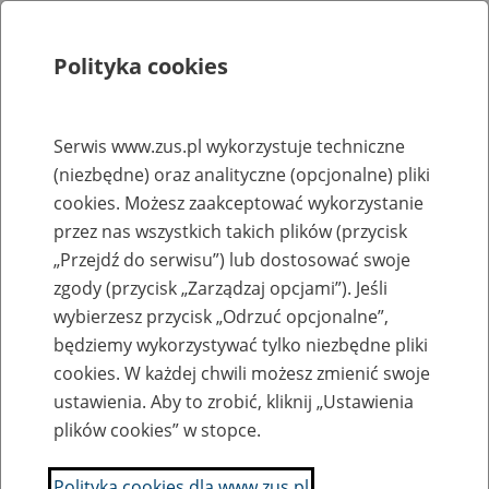
Polityka cookies
Szukaj
Menu
Serwis www.zus.pl wykorzystuje techniczne
(niezbędne) oraz analityczne (opcjonalne) pliki
Rejestry, ewidencje i archiwa
cookies. Możesz zaakceptować wykorzystanie
Baza zlikwidowanych lub
przez nas wszystkich takich plików (przycisk
„Przejdź do serwisu”) lub dostosować swoje
przekształconych zakładów pracy
zgody (przycisk „Zarządzaj opcjami”). Jeśli
wybierzesz przycisk „Odrzuć opcjonalne”,
Nazwa zakładu pracy:
będziemy wykorzystywać tylko niezbędne pliki
cookies. W każdej chwili możesz zmienić swoje
ustawienia. Aby to zrobić, kliknij „Ustawienia
plików cookies” w stopce.
SZUKAJ
Polityka cookies dla www.zus.pl