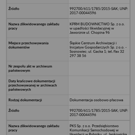
992700/611/1785/2015-SAK; UNP:
2017-00044596
KPRM BUDOWNICTWO Sp. z o.o.
w upadłości likwidacyjnej w
Jaworznie ul. Chopina 96
Śląskie Centrum Archiwizacji i
Inicjatyw Gospodarczych Sp. z o.o. -
Sosnowiec; ul. Gacka 1; tel./fax 32
297 38 56
Dokumentacja osobowo-płacowa
992700/611/1785/2015-SAK; UNP:
2017-00044596
PKS Sp. z o.o. Przedsiębiorstwo
Komunikacji Samochodowej w
likwidacji w Rybniku, ul. Jankowicka