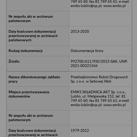
749 65 60; fax 81 749 65 61; e-mail:
emiks-lublin@op.pl; www.emiks.pl
2013-2020
Dokumentacja firmy
992700/611/950/2015-SAK; UNP:
2021-00321566
Przedsiębiorstwo Robót Drogowych
Sp. z o.o. w Satlowej Woli
EMIKS SKŁADNICA AKT Sp. z o.o.,
Lublin, ul. Mełgiewska 152, tel. 81
749 65 60; fax 81 749 65 61; e-mail:
emiks-lublin@op.pl; www.emiks.pl
1979-2012