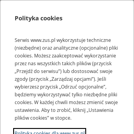
Polityka cookies
Szukaj
Menu
Serwis www.zus.pl wykorzystuje techniczne
(niezbędne) oraz analityczne (opcjonalne) pliki
Rejestry, ewidencje i archiwa
cookies. Możesz zaakceptować wykorzystanie
Baza zlikwidowanych lub
przez nas wszystkich takich plików (przycisk
„Przejdź do serwisu”) lub dostosować swoje
przekształconych zakładów pracy
zgody (przycisk „Zarządzaj opcjami”). Jeśli
wybierzesz przycisk „Odrzuć opcjonalne”,
Nazwa zakładu pracy:
będziemy wykorzystywać tylko niezbędne pliki
cookies. W każdej chwili możesz zmienić swoje
ustawienia. Aby to zrobić, kliknij „Ustawienia
plików cookies” w stopce.
SZUKAJ
Polityka cookies dla www.zus.pl