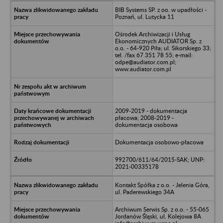
BIB Systems SP. z oo. w upadłości -
Poznań, ul. Lutycka 11
Ośrodek Archiwizacji i Usług
Ekonomicznych AUDIATOR Sp. z
o.o. - 64-920 Piła; ul. Sikorskiego 33;
tel. /fax 67 351 78 55; e-mail:
odpe@audiator.com.pl;
www.audiator.com.pl
2009-2019 - dokumentacja
płacowa; 2008-2019 -
dokumentacja osobowa
Dokumentacja osobowo-płacowa
992700/611/64/2015-SAK; UNP:
2021-00335178
Kontakt Spółka z o.o. - Jelenia Góra,
ul. Paderewskiego 34A
Archiwum Serwis Sp. z o.o. - 55-065
Jordanów Śląski, ul. Kolejowa 8A