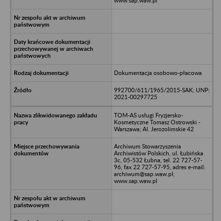
www.sap.waw.pl
Dokumentacja osobowo-płacowa
992700/611/1965/2015-SAK; UNP:
2021-00297725
TOM-AS usługi Fryzjersko-
Kosmetyczne Tomasz Ostrowski -
Warszawa; Al. Jerozolimskie 42
Archiwum Stowarzyszenia
Archiwistów Polskich, ul. Łubińska
3c, 05-532 Łubna, tel. 22 727-57-
96, fax 22 727-57-95, adres e-mail:
archiwum@sap.waw.pl;
www.sap.waw.pl