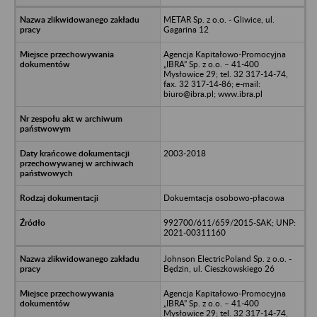
METAR Sp. z o.o. - Gliwice, ul.
Gagarina 12
Agencja Kapitałowo-Promocyjna
„IBRA” Sp. z o.o. – 41-400
Mysłowice 29; tel. 32 317-14-74,
fax. 32 317-14-86; e-mail:
biuro@ibra.pl; www.ibra.pl
2003-2018
Dokuemtacja osobowo-płacowa
992700/611/659/2015-SAK; UNP:
2021-00311160
Johnson ElectricPoland Sp. z o.o. -
Będzin, ul. Cieszkowskiego 26
Agencja Kapitałowo-Promocyjna
„IBRA” Sp. z o.o. – 41-400
Mysłowice 29; tel. 32 317-14-74,