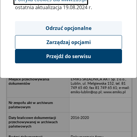
ostatnia aktualizacja 19.08.2024 r.
Wszystkie uwagi można przesyłać poprzez
formularz
Odrzuć opcjonalne
Zarządzaj opcjami
Ukryj wszystkie pozycje bazy
Przejdź do serwisu
Prywatna Przychodnia
Stomatologiczna - Lublin
EMIKS SKŁADNICA AKT Sp. z o.o.,
Lublin, ul. Mełgiewska 152, tel. 81
749 65 60; fax 81 749 65 61; e-mail:
emiks-lublin@op.pl; www.emiks.pl
2016-2020
Dokumentacja firmy