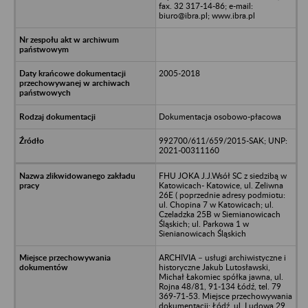
fax. 32 317-14-86; e-mail:
biuro@ibra.pl; www.ibra.pl
2005-2018
Dokumentacja osobowo-płacowa
992700/611/659/2015-SAK; UNP:
2021-00311160
FHU JOKA J.J.Wsół SC z siedzibą w
Katowicach- Katowice, ul. Zeliwna
26E ( poprzednie adresy podmiotu:
ul. Chopina 7 w Katowicach; ul.
Czeladzka 25B w Siemianowicach
Śląskich; ul. Parkowa 1 w
Sienianowicach Śląskich
ARCHIVIA – usługi archiwistyczne i
historyczne Jakub Lutosławski,
Michał Łakomiec spółka jawna, ul.
Rojna 48/81, 91-134 Łódź, tel. 79
369-71-53. Miejsce przechowywania
dokumentacji: Łódź, ul. Ludowa 29,