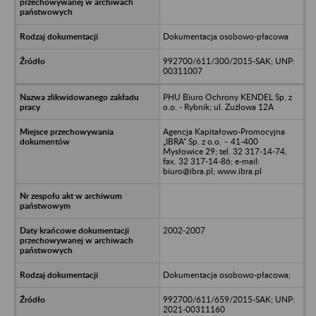
Dokumentacja osobowo-płacowa
992700/611/300/2015-SAK; UNP:
00311007
PHU Biuro Ochrony KENDEL Sp. z
o.o. - Rybnik; ul. Zużlowa 12A
Agencja Kapitałowo-Promocyjna
„IBRA” Sp. z o.o. – 41-400
Mysłowice 29; tel. 32 317-14-74,
fax. 32 317-14-86; e-mail:
biuro@ibra.pl; www.ibra.pl
2002-2007
Dokumentacja osobowo-płacowa;
992700/611/659/2015-SAK; UNP:
2021-00311160