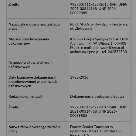
992700/611/627/2015-SAK: UNP:
2021-00314968; UNP 2026-
00039885
PEKUM S.A. w likwidacji - Gostynin,
ul. Ziejkowa 5
Krajowa Grupa Spożywcza S.A. Dział
Archiwum. Pl. W. Witosa 1, 09-408
Płock, e-mail: archiwum@kgssa.pl,
archiwum.kgssa.pl., tel. 242678530
1983-2016
Dokumentacja osobowo-płacowa
992700/611/627/2015-SAK: UNP:
2021-00314968; UNP 2026-
00039885
Dorota Sender Transport w
upadłości - 07-410 Ostrołęka, ul.
Pisarki 31 A