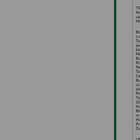
T
No
up
Ma
B
z 
Tu
(p
Łó
Ma
B
Pr
Pa
Tu
Ce
Bu
ul
pl
Pi
Tr
Gl
Hu
Bi
nr
Hu
Pr
Ży
UN