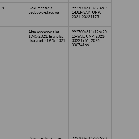
18
Dokumentacja
992700/611/823202
osobowo-płacowa
1-DER-SAK; UNP:
2021-00221975
Akta osobowe z lat
992700/611/126/20
1945-2021; listy płac
15-SAK; UNP: 2021-
i kartoteki: 1975-2021
00221951, 2026-
00074166
Dokumentacja firmy
992700/611/962/20