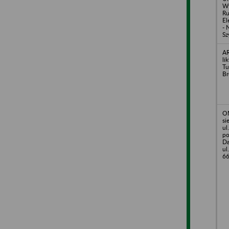
Wy
R
El
- 
Sz
AR
li
Tu
Br
OM
si
ul
po
Dą
ul
66