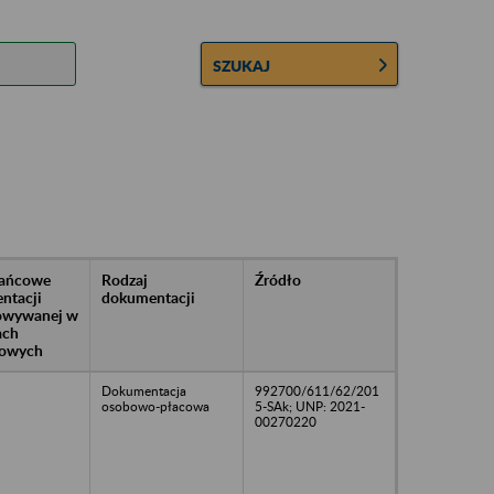
SZUKAJ
rańcowe
Rodzaj
Źródło
ntacji
dokumentacji
owywanej w
ach
owych
Dokumentacja
992700/611/62/201
osobowo-płacowa
5-SAk; UNP: 2021-
00270220