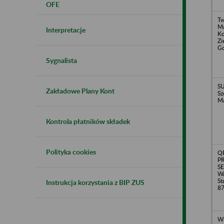
OFE
Tw
Ma
Interpretacje
Ko
Zi
Go
Sygnalista
SU
Zakładowe Plany Kont
Sz
Ma
Kontrola płatników składek
Polityka cookies
Q
P
SE
Wa
St
Instrukcja korzystania z BIP ZUS
8
Wi