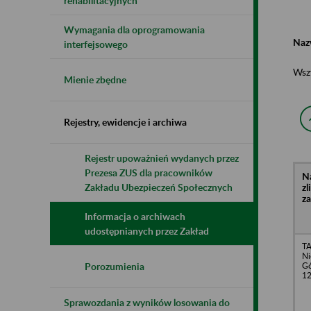
rehabilitacyjnych
Wymagania dla oprogramowania
Naz
interfejsowego
Wsz
Mienie zbędne
Rejestry, ewidencje i archiwa
Rejestr upoważnień wydanych przez
Prezesa ZUS dla pracowników
N
z
Zakładu Ubezpieczeń Społecznych
z
Informacja o archiwach
udostępnianych przez Zakład
TA
Ni
Gó
Porozumienia
1
Sprawozdania z wyników losowania do