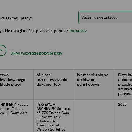
wa zakładu pracy:
ystkie uwagi można przesyłać poprzez
formularz
Ukryj wszystkie pozycje bazy
azwa
Miejsce
Nr zespołu akt w
Daty k
likwidowanego
przechowywania
archiwum
dokume
akładu pracy
dokumentów
państwowym
przech
archiw
państw
NIMPERIA Robert
PERFEKCJA
2012
emiec - Zielona
ARCHIWUM Sp. z o.o.
ra, ul. Gorzowska
65-775 Zielona Góra,
2
ul. Zacisze 16 A;
Składnica Akt
Świebodzin, ul.
Wałowa 26; tel. 68