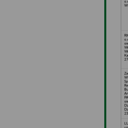
o.
Wi
RI
o.
si
Wr
Wr
Ka
2
Za
W
Sp
R
Bu
An
PA
si
Dz
Dz
2
LU
up