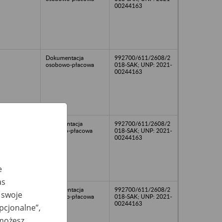
00244163
Dokumentacja
992700/611/2608/2
osobowo-płacowa
018-SAK; UNP: 2021-
00244163
dokumentacja
992700/611/2608/2
kadrowo-płacowa
018-SAK; UNP: 2021-
00244163
e
as
Dokumentacja
992700/611/2608/2
 swoje
osobowo-płacowa
018-SAK; UNP: 2021-
00244163
opcjonalne”,
 możesz