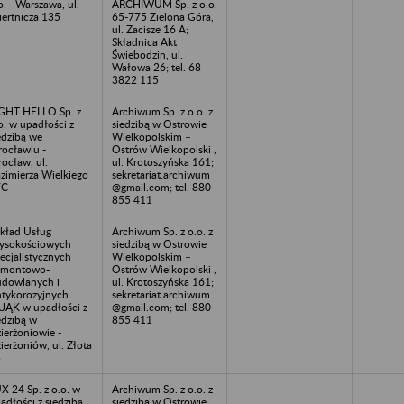
o. - Warszawa, ul.
ARCHIWUM Sp. z o.o.
ertnicza 135
65-775 Zielona Góra,
ul. Zacisze 16 A;
Składnica Akt
Świebodzin, ul.
Wałowa 26; tel. 68
3822 115
GHT HELLO Sp. z
Archiwum Sp. z o.o. z
o. w upadłości z
siedzibą w Ostrowie
edzibą we
Wielkopolskim –
ocławiu -
Ostrów Wielkopolski ,
ocław, ul.
ul. Krotoszyńska 161;
zimierza Wielkiego
sekretariat.archiwum
7C
@gmail.com; tel. 880
855 411
kład Usług
Archiwum Sp. z o.o. z
ysokościowych
siedzibą w Ostrowie
ecjalistycznych
Wielkopolskim –
emontowo-
Ostrów Wielkopolski ,
dowlanych i
ul. Krotoszyńska 161;
tykorozyjnych
sekretariat.archiwum
JĄK w upadłości z
@gmail.com; tel. 880
edzibą w
855 411
ierżoniowie -
ierżoniów, ul. Złota
3
X 24 Sp. z o.o. w
Archiwum Sp. z o.o. z
adłości z siedzibą
siedzibą w Ostrowie