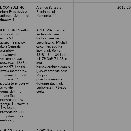
SL CONSULTING
Archive Sp. z o.o. -
2015-20
rbert Błaszczyk w
Brodnica, ul.
adłości - Szubin, ul.
Kamionka 11
linowa 5
UDO-HURT Spółka
ARCHIVIA – usługi
o.o. - Łódź, ul.
archiwistyczne i
wima 97
historyczne Jakub
oprzednie nazwy:
Lutosławski, Michał
dzka Centrala
Łakomiec spółka
teriałów
jawna, ul. Rojna
udowlanych
48/81, 91-134 Łódź,
zedsiębiorstwo
tel. 79 369-71-53, e-
ństwowe - Łódź, ul.
mail:
wima 97; Łódzka
biuro@archivia.com.p
ntrala materiałów
l, www.archivia.com.
dowlanych - Łódź,
Miejsce
. Tuwima 97 +
przechowywania
acówki terenowe w
dokumentacji: ul.
otrkowie
Ludowa 29, 91-203
ybunalskim - ul.
Łódź
iniana 8a;
rtownia nr 4 w
łgoraju, Hurtownia
 4 w Łasku,
rtownia nr 3, ul.
zemysłowa 5 w
rardowie)
IDEZ Sp. z o.o.
AR-POS Sp. z o.o. -