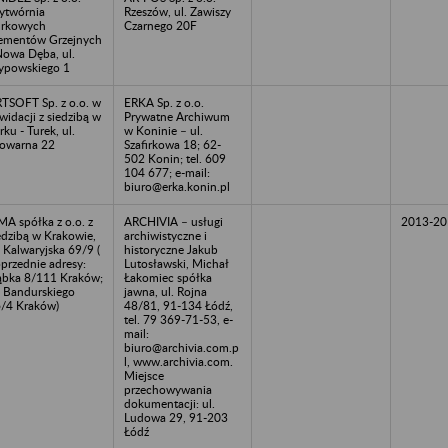
twórnia
Rzeszów, ul. Zawiszy
urkowych
Czarnego 20F
ementów Grzejnych
Nowa Dęba, ul.
ypowskiego 1
TSOFT Sp. z o.o. w
ERKA Sp. z o.o.
kwidacji z siedzibą w
Prywatne Archiwum
rku - Turek, ul.
w Koninie – ul.
owarna 22
Szafirkowa 18; 62-
502 Konin; tel. 609
104 677; e-mail:
biuro@erka.konin.pl
A spółka z o.o. z
ARCHIVIA – usługi
2013-20
edzibą w Krakowie,
archiwistyczne i
. Kalwaryjska 69/9 (
historyczne Jakub
przednie adresy:
Lutosławski, Michał
bka 8/111 Kraków;
Łakomiec spółka
. Bandurskiego
jawna, ul. Rojna
/4 Kraków)
48/81, 91-134 Łódź,
tel. 79 369-71-53, e-
mail:
biuro@archivia.com.p
l, www.archivia.com.
Miejsce
przechowywania
dokumentacji: ul.
Ludowa 29, 91-203
Łódź