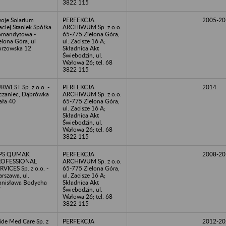
3822 115
oje Solarium
PERFEKCJA
2005-20
ciej Staniek Spółka
ARCHIWUM Sp. z o.o.
mandytowa -
65-775 Zielona Góra,
elona Góra, ul
ul. Zacisze 16 A;
rzowska 12
Składnica Akt
Świebodzin, ul.
Wałowa 26; tel. 68
3822 115
RWEST Sp. z o.o. -
PERFEKCJA
2014
czaniec, Dąbrówka
ARCHIWUM Sp. z o.o.
ła 40
65-775 Zielona Góra,
ul. Zacisze 16 A;
Składnica Akt
Świebodzin, ul.
Wałowa 26; tel. 68
3822 115
PS QUMAK
PERFEKCJA
2008-20
ROFESSIONAL
ARCHIWUM Sp. z o.o.
RVICES Sp. z o.o. -
65-775 Zielona Góra,
rszawa, ul.
ul. Zacisze 16 A;
anisława Bodycha
Składnica Akt
7
Świebodzin, ul.
Wałowa 26; tel. 68
3822 115
de Med Care Sp. z
PERFEKCJA
2012-20