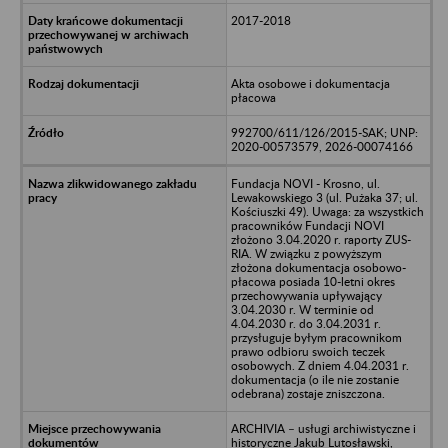
2017-2018
Akta osobowe i dokumentacja
płacowa
992700/611/126/2015-SAK; UNP:
2020-00573579, 2026-00074166
Fundacja NOVI - Krosno, ul.
Lewakowskiego 3 (ul. Pużaka 37; ul.
Kościuszki 49). Uwaga: za wszystkich
pracowników Fundacji NOVI
złożono 3.04.2020 r. raporty ZUS-
RIA. W związku z powyższym
złożona dokumentacja osobowo-
płacowa posiada 10-letni okres
przechowywania upływający
3.04.2030 r. W terminie od
4.04.2030 r. do 3.04.2031 r.
przysługuje byłym pracownikom
prawo odbioru swoich teczek
osobowych. Z dniem 4.04.2031 r.
dokumentacja (o ile nie zostanie
odebrana) zostaje zniszczona.
ARCHIVIA – usługi archiwistyczne i
historyczne Jakub Lutosławski,