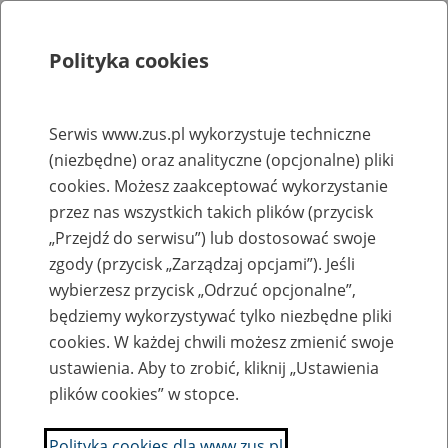
Polityka cookies
Szukaj
Menu
Serwis www.zus.pl wykorzystuje techniczne
(niezbędne) oraz analityczne (opcjonalne) pliki
Rejestry, ewidencje i archiwa
cookies. Możesz zaakceptować wykorzystanie
Baza zlikwidowanych lub
przez nas wszystkich takich plików (przycisk
„Przejdź do serwisu”) lub dostosować swoje
przekształconych zakładów pracy
zgody (przycisk „Zarządzaj opcjami”). Jeśli
wybierzesz przycisk „Odrzuć opcjonalne”,
Nazwa zakładu pracy:
będziemy wykorzystywać tylko niezbędne pliki
cookies. W każdej chwili możesz zmienić swoje
ustawienia. Aby to zrobić, kliknij „Ustawienia
plików cookies” w stopce.
SZUKAJ
Polityka cookies dla www.zus.pl