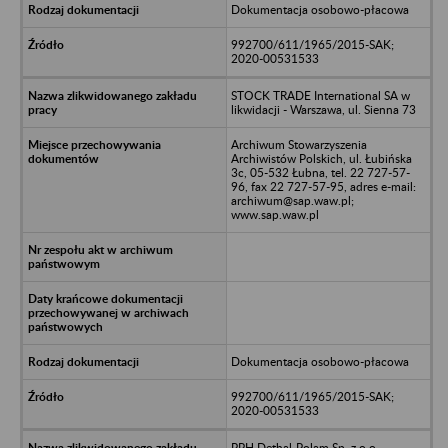
Dokumentacja osobowo-płacowa
992700/611/1965/2015-SAK;
2020-00531533
STOCK TRADE International SA w
likwidacji - Warszawa, ul. Sienna 73
Archiwum Stowarzyszenia
Archiwistów Polskich, ul. Łubińska
3c, 05-532 Łubna, tel. 22 727-57-
96, fax 22 727-57-95, adres e-mail:
archiwum@sap.waw.pl;
www.sap.waw.pl
Dokumentacja osobowo-płacowa
992700/611/1965/2015-SAK;
2020-00531533
PPH Dethal-Polam Sp. z o.o. -