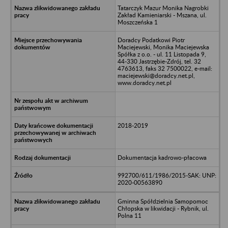
Tatarczyk Mazur Monika Nagrobki
Zakład Kamieniarski - Mszana, ul.
Moszczeńska 1
Doradcy Podatkowi Piotr
Maciejewski, Monika Maciejewska
Spółka z o.o. - ul. 11 Listopada 9,
44-330 Jastrzębie-Zdrój, tel. 32
4763613, faks 32 7500022, e-mail:
maciejewski@doradcy.net.pl,
www.doradcy.net.pl
2018-2019
Dokumentacja kadrowo-płacowa
992700/611/1986/2015-SAK: UNP:
2020-00563890
Gminna Spółdzielnia Samopomoc
Chłopska w likwidacji - Rybnik, ul.
Polna 11