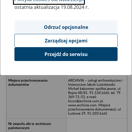
ostatnia aktualizacja 19.08.2024 r.
Wszystkie uwagi można przesyłać poprzez
formularz
Odrzuć opcjonalne
Zarządzaj opcjami
Ukryj wszystkie pozycje bazy
Przejdź do serwisu
Thulium Software Sp. z o.o. z
siedzibą w Krakowie, Osiedle Złotej
Jesieni 7
ARCHIVIA – usługi archiwistyczne i
historyczne Jakub Lutosławski,
Michał Łakomiec spółka jawna, ul.
Rojna 48/81, 91-134 Łódź, tel. 79
369-71-53, e-mail:
biuro@archivia.com.pl,
www.archivia.com. Miejsce
przechowywania dokumentacji: ul.
Ludowa 29, 91-203 Łódź