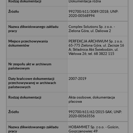
Dokumentacja różna
992700/611/3089/2018; UNP:
2020-00568994
Complex Solutions Sp. z o.o. -
Zielona Góra, ul. Daliowa 2
PERFEKCJA ARCHIWUM Sp. z o.o.
65-775 Zielona Góra, ul. Zacisze 16
A; Składnica Akt Świebodzin, ul.
Wałowa 26; tel. 68 3822 115
2007-2019
Akta osobowe, dokumentacja
płacowa
992700/611/62/2015-SAK; UNP:
2020-00563556
HOBAMMET Sp. z o.o. - Gościn,
Goszczanowiec 49