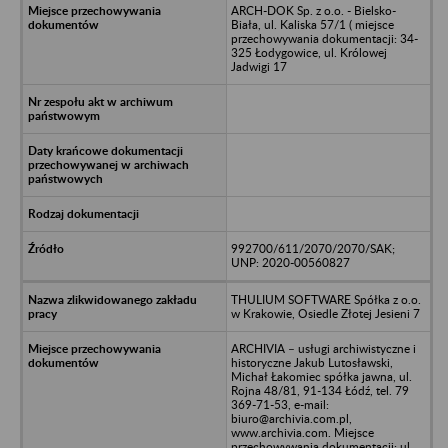
ARCH-DOK Sp. z o.o. - Bielsko-
Biała, ul. Kaliska 57/1 ( miejsce
przechowywania dokumentacji: 34-
325 Łodygowice, ul. Królowej
Jadwigi 17
992700/611/2070/2070/SAK;
UNP: 2020-00560827
THULIUM SOFTWARE Spółka z o.o.
w Krakowie, Osiedle Złotej Jesieni 7
ARCHIVIA – usługi archiwistyczne i
historyczne Jakub Lutosławski,
Michał Łakomiec spółka jawna, ul.
Rojna 48/81, 91-134 Łódź, tel. 79
369-71-53, e-mail:
biuro@archivia.com.pl,
www.archivia.com. Miejsce
przechowywania dokumentacji: ul.