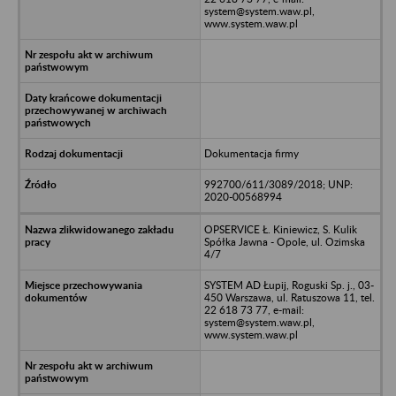
system@system.waw.pl,
www.system.waw.pl
Dokumentacja firmy
992700/611/3089/2018; UNP:
2020-00568994
OPSERVICE Ł. Kiniewicz, S. Kulik
Spółka Jawna - Opole, ul. Ozimska
4/7
SYSTEM AD Łupij, Roguski Sp. j., 03-
450 Warszawa, ul. Ratuszowa 11, tel.
22 618 73 77, e-mail:
system@system.waw.pl,
www.system.waw.pl