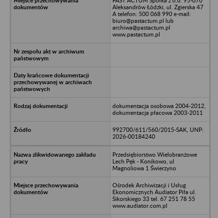
PAST ACTUM Spółka z o.o. 95-070
Aleksandrów Łódzki, ul. Zgierska 47
A telefon: 500 068 990 e-mail:
biuro@pastactum.pl lub
archiwa@pastactum.pl
www.pastactum.pl
dokumentacja osobowa 2004-2012,
dokumentacja płacowa 2003-2011
992700/611/560/2015-SAK, UNP:
2026-00184240
Przedsiębiorstwo Wielobranżowe
Lech Pęk - Konikowo, ul
Magnoliowa 1 Świerzyno
Ośrodek Archiwizacji i Usług
Ekonomicznych Audiator Piła ul.
Sikorskiego 33 tel. 67 251 78 55
www.audiator.com.pl