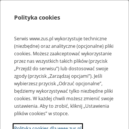
Polityka cookies
Szukaj
Menu
Serwis www.zus.pl wykorzystuje techniczne
(niezbędne) oraz analityczne (opcjonalne) pliki
Rejestry, ewidencje i archiwa
cookies. Możesz zaakceptować wykorzystanie
Baza zlikwidowanych lub
przez nas wszystkich takich plików (przycisk
„Przejdź do serwisu”) lub dostosować swoje
przekształconych zakładów pracy
zgody (przycisk „Zarządzaj opcjami”). Jeśli
wybierzesz przycisk „Odrzuć opcjonalne”,
Nazwa zakładu pracy:
będziemy wykorzystywać tylko niezbędne pliki
cookies. W każdej chwili możesz zmienić swoje
ustawienia. Aby to zrobić, kliknij „Ustawienia
plików cookies” w stopce.
SZUKAJ
Polityka cookies dla www.zus.pl