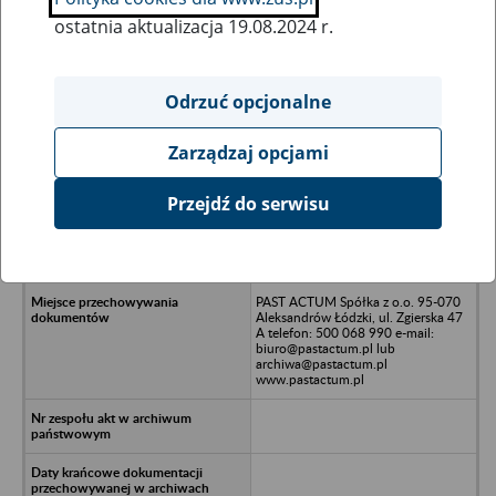
ostatnia aktualizacja 19.08.2024 r.
Wszystkie uwagi można przesyłać poprzez
formularz
Odrzuć opcjonalne
Zarządzaj opcjami
Ukryj wszystkie pozycje bazy
Przejdź do serwisu
Hawajski Tytoń Sp. z o.o. 44-100
Gliwice, 44-100 Gliwice, ul.
Zwycięstwa 12
PAST ACTUM Spółka z o.o. 95-070
Aleksandrów Łódzki, ul. Zgierska 47
A telefon: 500 068 990 e-mail:
biuro@pastactum.pl lub
archiwa@pastactum.pl
www.pastactum.pl