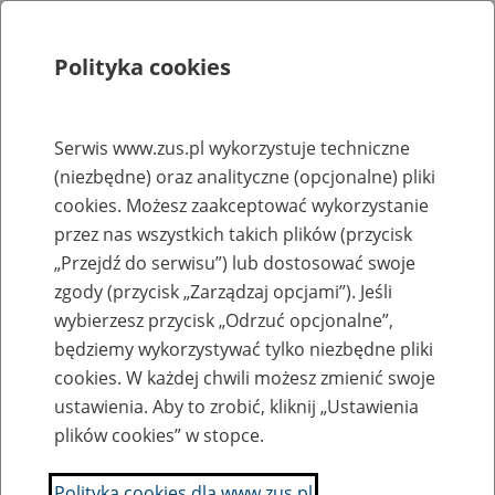
Polityka cookies
Szukaj
Menu
Serwis www.zus.pl wykorzystuje techniczne
(niezbędne) oraz analityczne (opcjonalne) pliki
Rejestry, ewidencje i archiwa
cookies. Możesz zaakceptować wykorzystanie
Baza zlikwidowanych lub
przez nas wszystkich takich plików (przycisk
„Przejdź do serwisu”) lub dostosować swoje
przekształconych zakładów pracy
zgody (przycisk „Zarządzaj opcjami”). Jeśli
wybierzesz przycisk „Odrzuć opcjonalne”,
Nazwa zakładu pracy:
będziemy wykorzystywać tylko niezbędne pliki
cookies. W każdej chwili możesz zmienić swoje
ustawienia. Aby to zrobić, kliknij „Ustawienia
plików cookies” w stopce.
SZUKAJ
Polityka cookies dla www.zus.pl