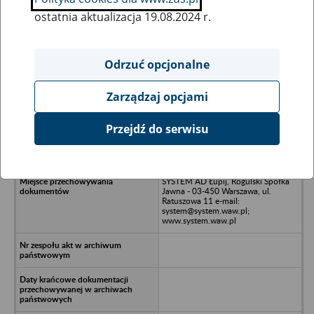
ostatnia aktualizacja 19.08.2024 r.
Wszystkie uwagi można przesyłać poprzez
formularz
Odrzuć opcjonalne
Zarządzaj opcjami
Ukryj wszystkie pozycje bazy
Przejdź do serwisu
EKO WtE Spółka z o.o. NIP:
7010244457
SYSTEM AD Łupij, Rogulski Spółka
Jawna - 03-450 Warszawa, ul.
Ratuszowa 11 e-mail:
system@system.waw.pl;
www.system.waw.pl