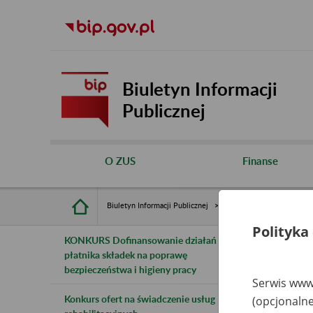
Biuletyn Informacji
Publicznej
O ZUS
Finanse
Biuletyn Informacji Publicznej
Inne
Rejestry, ewiden
Polityka
KONKURS Dofinansowanie działań
B
płatnika składek na poprawę
bezpieczeństwa i higieny pracy
z
Serwis www.
Konkurs ofert na świadczenie usług
(opcjonalne