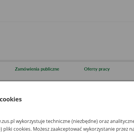
Zamówienia publiczne
Oferty pracy
cje i archiwa
Informacja o archiwach udostępnianych przez Zakład
 cookies
aza zlikwidowanych lub prze
akładów pracy
zus.pl wykorzystuje techniczne (niezbędne) oraz analityczn
) pliki cookies. Możesz zaakceptować wykorzystanie przez n