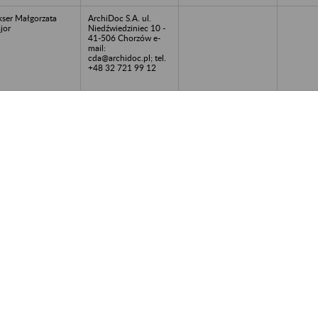
ser Małgorzata
ArchiDoc S.A. ul.
jor
Niedźwiedziniec 10 -
41-506 Chorzów e-
mail:
cda@archidoc.pl; tel.
+48 32 721 99 12
marec Spółka
ArchiDoc S.A. ul.
wna ul. Sądowa 19
Niedźwiedziniec 10 -
-605
41-506 Chorzów e-
iętochłowice
mail:
ąskie
cda@archidoc.pl; tel.
+48 32 721 99 12
f Energ Sp. z o.o. w
ArchiDoc S.A. ul.
kwidacji - ul. Al.
Niedźwiedziniec 10 -
rozolimskie
41-506 Chorzów e-
5/127, Warszawa
mail:
cda@archidoc.pl; tel.
+48 32 721 99 12
NIKS Spółka z o.o.
SPOLMAG Spółka z
Toruń
o.o. 87-100 Toruń, ul.
Wielki Rów; tel. 056
62 230 41