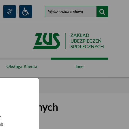
Obsługa Klienta
Inne
kształconych
e
as