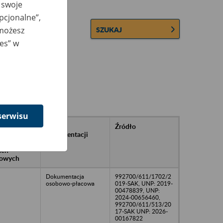
 swoje
opcjonalne”,
 możesz
SZUKAJ
ies” w
serwisu
rańcowe
Rodzaj
Źródło
ntacji
dokumentacji
owywanej w
ach
owych
Dokumentacja
992700/611/1702/2
osobowo-płacowa
019-SAK, UNP: 2019-
00478839, UNP:
2024-00656460,
992700/611/513/20
17-SAK UNP: 2026-
00167822