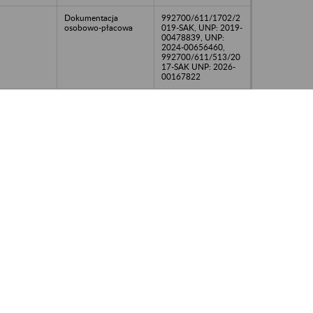
Dokumentacja
992700/611/1702/2
osobowo-płacowa
019-SAK, UNP: 2019-
00478839, UNP:
2024-00656460,
992700/611/513/20
17-SAK UNP: 2026-
00167822
Dokumentacja
992700/611/1702/2
osobowa i płacowa
019-SAK; UNP: 2019
- 00478839, UNP:
2024-00656460,
992700/611/513/20
17-SAK, UNP: 2026-
00167822
osobowo-płacowa
992700/611/1702/2
019-SAK; UNP: 2019
- 00478839, UNP:
2024-00656460,
992700/611/513/20
17-SAK, UNP: 2026-
00167822
dokumentacja
992700/611/70/201
osobowo-płacowa
9-SAK; UNP: 2026-
00079693