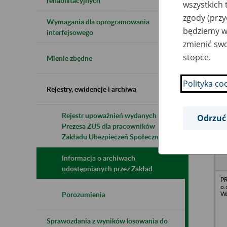
rehabilitacyjnych
wszystkich 
zgody (przy
Wymagania dla oprogramowania
będziemy wy
Naz
interfejsowego
zmienić swo
Wsz
stopce.
Mienie zbędne
Polityka co
Rejestry, ewidencje i archiwa
Rejestr upoważnień wydanych przez
Odrzuć
Prezesa ZUS dla pracowników
N
z
Zakładu Ubezpieczeń Społecznych
z
Informacja o archiwach
udostępnianych przez Zakład
PR
o.
Wa
Porozumienia
Sprawozdania z wyników losowania do