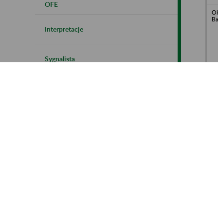
OFE
Ok
Ba
Interpretacje
Sygnalista
Ko
Ja
41
Zakładowe Plany Kont
Św
Śl
Kontrola płatników składek
In
li
Je
Polityka cookies
12
Instrukcja korzystania z BIP ZUS
FE
- 