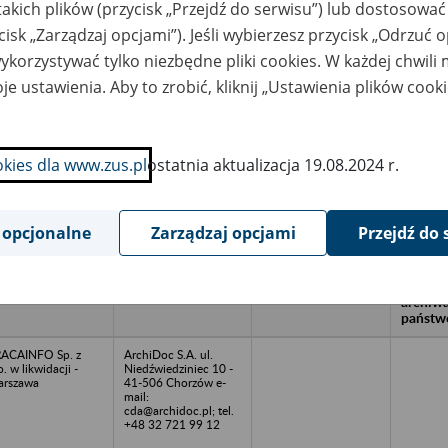
takich plików (przycisk „Przejdź do serwisu”) lub dostosować
cisk „Zarządzaj opcjami”). Jeśli wybierzesz przycisk „Odrzuć 
korzystywać tylko niezbędne pliki cookies. W każdej chwili
wa zakładu pracy:
je ustawienia. Aby to zrobić, kliknij „Ustawienia plików cook
ystkie uwagi można przesyłać poprzez
formularz
okies dla www.zus.pl
ostatnia aktualizacja 19.08.2024 r.
Ukryj wszystkie pozycje bazy
 opcjonalne
Zarządzaj opcjami
Przejdź do 
azwa
Miejsce
Nr zespołu akt w
Daty k
likwidowanego
przechowywania
archiwum
dokume
akładu pracy
dokumentów
państwowym
przech
archiw
państw
ACAINFO Sp. z
ArchiDoc S.A. ul.
o. w likwidacji -
Niedźwiedziniec 10 -
rszawa
41-506 Chorzów e-
mail:
cda@archidoc.pl; tel.
+48 32 721 99 12