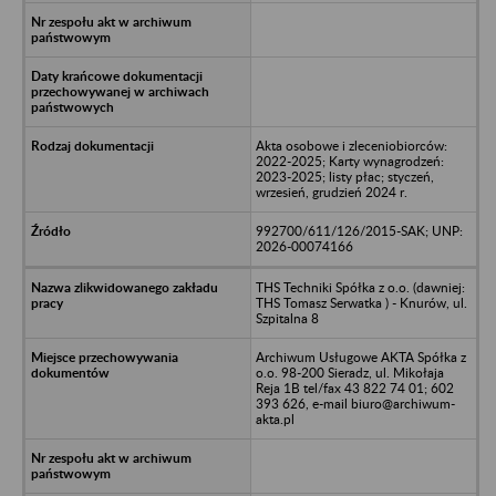
Akta osobowe i zleceniobiorców:
2022-2025; Karty wynagrodzeń:
2023-2025; listy płac; styczeń,
wrzesień, grudzień 2024 r.
992700/611/126/2015-SAK; UNP:
2026-00074166
THS Techniki Spółka z o.o. (dawniej:
THS Tomasz Serwatka ) - Knurów, ul.
Szpitalna 8
Archiwum Usługowe AKTA Spółka z
o.o. 98-200 Sieradz, ul. Mikołaja
Reja 1B tel/fax 43 822 74 01; 602
393 626, e-mail biuro@archiwum-
akta.pl