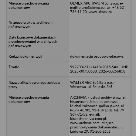
ULMEX ARCHIWUM Sp. z o.o. e-
mail: biuro@ulmex.eu, tel. +48 62
736 11 20, www.ulmex.eu
dokumentacja osobowo-płacowa
992700/611/1418/2015-SAK; UNP:
2025-00750688, 2026-00266858
WALTER AEC Spółka z o.o. -
Warszawa, ul. Solipska 3/5
ARCHIVIA – usługi archiwistyczne i
historyczne Jakub Lutosławski,
Michał Łakomiec spółka jawna, ul.
Rojna 48/81, 91-134 Łódź, tel. 79
369-71-53, e-mail:
biuro@archivia.com.pl,
www.archivia.com. Miejsce
przechowywania dokumentacji: ul.
Ludowa 29, 91-203 Łódź