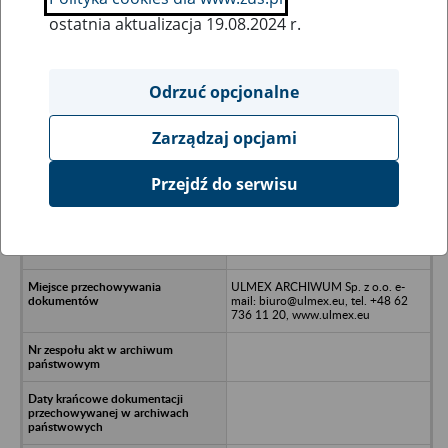
ostatnia aktualizacja 19.08.2024 r.
Wszystkie uwagi można przesyłać poprzez
formularz
Odrzuć opcjonalne
Zarządzaj opcjami
Ukryj wszystkie pozycje bazy
Przejdź do serwisu
Gminna Spółdzielnia Samopomoc
Chłopska w Pomiechówku
Stanisławowo 66 Stanisławowo 66
Pomiechówek
ULMEX ARCHIWUM Sp. z o.o. e-
mail: biuro@ulmex.eu, tel. +48 62
736 11 20, www.ulmex.eu