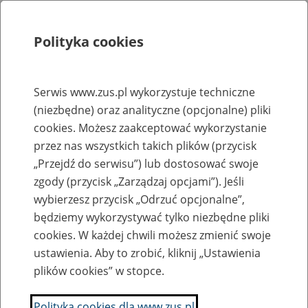
Polityka cookies
Szukaj
Menu
Serwis www.zus.pl wykorzystuje techniczne
(niezbędne) oraz analityczne (opcjonalne) pliki
Rejestry, ewidencje i archiwa
cookies. Możesz zaakceptować wykorzystanie
Baza zlikwidowanych lub
przez nas wszystkich takich plików (przycisk
„Przejdź do serwisu”) lub dostosować swoje
przekształconych zakładów pracy
zgody (przycisk „Zarządzaj opcjami”). Jeśli
wybierzesz przycisk „Odrzuć opcjonalne”,
Nazwa zakładu pracy:
będziemy wykorzystywać tylko niezbędne pliki
cookies. W każdej chwili możesz zmienić swoje
ustawienia. Aby to zrobić, kliknij „Ustawienia
plików cookies” w stopce.
SZUKAJ
Polityka cookies dla www.zus.pl