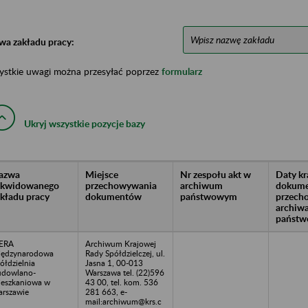
wa zakładu pracy:
ystkie uwagi można przesyłać poprzez
formularz
Ukryj wszystkie pozycje bazy
azwa
Miejsce
Nr zespołu akt w
Daty k
likwidowanego
przechowywania
archiwum
dokume
akładu pracy
dokumentów
państwowym
przech
archiw
państw
ERA
Archiwum Krajowej
ędzynarodowa
Rady Spółdzielczej, ul.
ółdzielnia
Jasna 1, 00-013
dowlano-
Warszawa tel. (22)596
eszkaniowa w
43 00, tel. kom. 536
rszawie
281 663, e-
mail:archiwum@krs.c