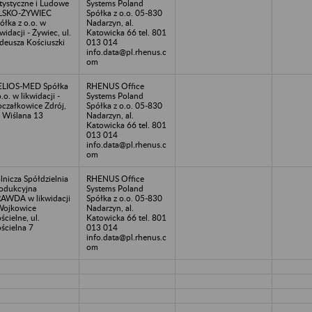
tystyczne i Ludowe
Systems Poland
ILSKO-ŻYWIEC
Spółka z o.o. 05-830
ółka z o.o. w
Nadarzyn, al.
kwidacji - Żywiec, ul.
Katowicka 66 tel. 801
deusza Kościuszki
013 014
5
info.data@pl.rhenus.c
om
ELIOS-MED Spółka
RHENUS Office
o.o. w likwidacji -
Systems Poland
czałkowice Zdrój,
Spółka z o.o. 05-830
. Wiślana 13
Nadarzyn, al.
Katowicka 66 tel. 801
013 014
info.data@pl.rhenus.c
om
lnicza Spółdzielnia
RHENUS Office
odukcyjna
Systems Poland
AWDA w likwidacji
Spółka z o.o. 05-830
Wojkowice
Nadarzyn, al.
ścielne, ul.
Katowicka 66 tel. 801
ścielna 7
013 014
info.data@pl.rhenus.c
om