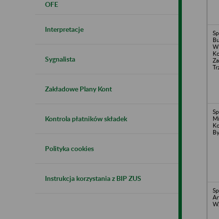
OFE
Interpretacje
Sp
B
Wi
Ko
Sygnalista
Za
Tr
Zakładowe Plany Kont
Sp
Kontrola płatników składek
Mi
Ko
By
Polityka cookies
Instrukcja korzystania z BIP ZUS
Sp
Ar
W