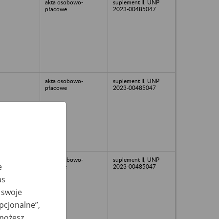
akta osobowo-
suplement II, UNP
płacowe
2023-00485047
akta osobowo-
suplement II, UNP
płacowe
2023-00485047
akta osobowo-
suplement II, UNP
e
płacowe
2023-00485047
as
 swoje
opcjonalne”,
 możesz