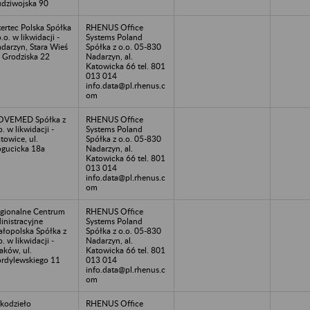
dziwojska 90
tertec Polska Spółka
RHENUS Office
o.o. w likwidacji -
Systems Poland
darzyn, Stara Wieś
Spółka z o.o. 05-830
. Grodziska 22
Nadarzyn, al.
Katowicka 66 tel. 801
013 014
info.data@pl.rhenus.c
om
OVEMED Spółka z
RHENUS Office
o. w likwidacji -
Systems Poland
towice, ul.
Spółka z o.o. 05-830
gucicka 18a
Nadarzyn, al.
Katowicka 66 tel. 801
013 014
info.data@pl.rhenus.c
om
gionalne Centrum
RHENUS Office
inistracyjne
Systems Poland
łopolska Spółka z
Spółka z o.o. 05-830
o. w likwidacji -
Nadarzyn, al.
aków, ul.
Katowicka 66 tel. 801
rdylewskiego 11
013 014
info.data@pl.rhenus.c
om
kodzieło
RHENUS Office