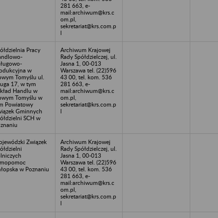
281 663, e-
mail:archiwum@krs.c
om.pl,
sekretariat@krs.com.p
l
ółdzielnia Pracy
Archiwum Krajowej
andlowo-
Rady Spółdzielczej, ul.
ługowo-
Jasna 1, 00-013
odukcyjna w
Warszawa tel. (22)596
wym Tomyślu ul.
43 00, tel. kom. 536
uga 17, w tym
281 663, e-
kład Handlu w
mail:archiwum@krs.c
owym Tomyślu w
om.pl,
m Powiatowy
sekretariat@krs.com.p
iązek Gminnych
l
ółdzielni SCH w
znaniu
jewódzki Związek
Archiwum Krajowej
ółdzielni
Rady Spółdzielczej, ul.
lniczych
Jasna 1, 00-013
amopomoc
Warszawa tel. (22)596
łopska w Poznaniu
43 00, tel. kom. 536
281 663, e-
mail:archiwum@krs.c
om.pl,
sekretariat@krs.com.p
l