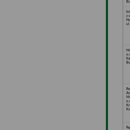
Bu
In
z 
Na
ul
N
o.
Ka
Bo
Re
Ad
Ma
o.
Kr
Ko
Rę