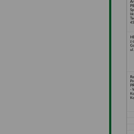
Ar
P
Sp
li
Ta
4
H
z 
Go
ul
Ro
Pr
PR
- 
Ko
Ko