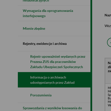
rehabilitacyjnych
Wymagania dla oprogramowania
Naz
interfejsowego
Wsz
Mienie zbędne
Rejestry, ewidencje i archiwa
Rejestr upoważnień wydanych przez
Prezesa ZUS dla pracowników
N
z
Zakładu Ubezpieczeń Społecznych
z
Informacja o archiwach
udostępnianych przez Zakład
M
Mi
Sp
Porozumienia
Bu
Mi
Wa
Sprawozdania z wyników losowania do