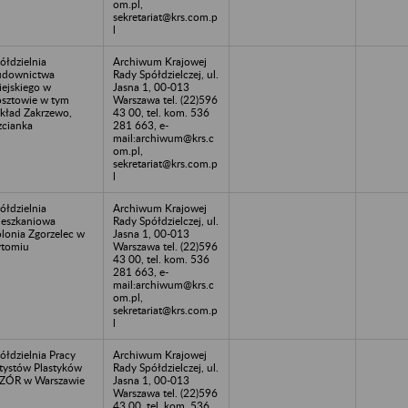
om.pl,
sekretariat@krs.com.p
l
ółdzielnia
Archiwum Krajowej
udownictwa
Rady Spółdzielczej, ul.
ejskiego w
Jasna 1, 00-013
sztowie w tym
Warszawa tel. (22)596
kład Zakrzewo,
43 00, tel. kom. 536
zcianka
281 663, e-
mail:archiwum@krs.c
om.pl,
sekretariat@krs.com.p
l
ółdzielnia
Archiwum Krajowej
eszkaniowa
Rady Spółdzielczej, ul.
lonia Zgorzelec w
Jasna 1, 00-013
tomiu
Warszawa tel. (22)596
43 00, tel. kom. 536
281 663, e-
mail:archiwum@krs.c
om.pl,
sekretariat@krs.com.p
l
ółdzielnia Pracy
Archiwum Krajowej
tystów Plastyków
Rady Spółdzielczej, ul.
ZÓR w Warszawie
Jasna 1, 00-013
Warszawa tel. (22)596
43 00, tel. kom. 536