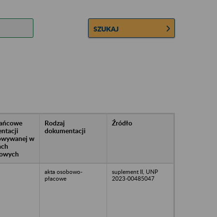
SZUKAJ
rańcowe
Rodzaj
Źródło
ntacji
dokumentacji
owywanej w
ach
owych
akta osobowo-
suplement II, UNP
płacowe
2023-00485047