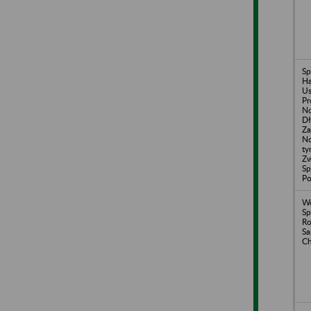
Sp
H
Us
Pr
No
Dł
Za
N
ty
Zw
Sp
Po
Wo
Sp
Ro
S
Ch