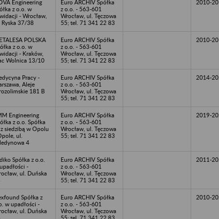
VA Engineering
Euro ARCHIV Spółka
2010-20
ółka z o.o. w
z o.o. - 563-601
kwidacji - Wrocław,
Wrocław, ul. Tęczowa
. Ryska 37/38
55; tel. 71 341 22 83
ETALESA POLSKA
Euro ARCHIV Spółka
2010-20
ółka z o.o. w
z o.o. - 563-601
kwidacji - Kraków,
Wrocław, ul. Tęczowa
ac Wolnica 13/10
55; tel. 71 341 22 83
dycyna Pracy -
Euro ARCHIV Spółka
2014-20
rszawa, Aleje
z o.o. - 563-601
rozolimskie 181 B
Wrocław, ul. Tęczowa
55; tel. 71 341 22 83
M Engineering
Euro ARCHIV Spółka
2019-20
ółka z o.o. Spółka
z o.o. - 563-601
 z siedzibą w Opolu
Wrocław, ul. Tęczowa
Opole, ul.
55; tel. 71 341 22 83
ledynowa 4
diko Spółka z o.o.
Euro ARCHIV Spółka
2011-20
upadłości -
z o.o. - 563-601
ocław, ul. Duńska
Wrocław, ul. Tęczowa
3
55; tel. 71 341 22 83
xfound Spółka z
Euro ARCHIV Spółka
2010-20
o. w upadłości -
z o.o. - 563-601
ocław, ul. Duńska
Wrocław, ul. Tęczowa
3
55; tel. 71 341 22 83