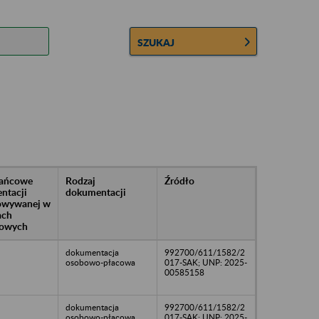
SZUKAJ
rańcowe
Rodzaj
Źródło
ntacji
dokumentacji
owywanej w
ach
owych
dokumentacja
992700/611/1582/2
osobowo-płacowa
017-SAK; UNP: 2025-
00585158
dokumentacja
992700/611/1582/2
osobowo-płacowa
017-SAK; UNP: 2025-