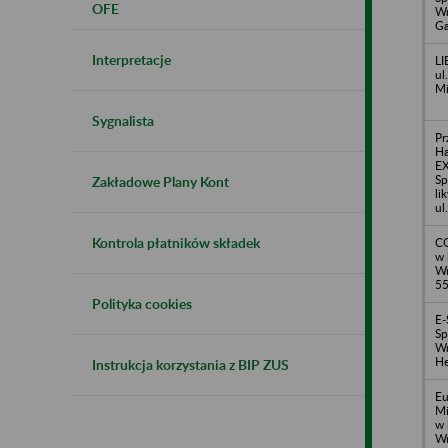
OFE
Wr
Ga
Interpretacje
LI
ul
Mi
Sygnalista
Pr
H
E
Sp
Zakładowe Plany Kont
li
ul
Kontrola płatników składek
CO
w 
Wr
5
Polityka cookies
E-
Sp
Wr
He
Instrukcja korzystania z BIP ZUS
Eu
Mi
w 
Wr