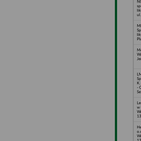
NO
sp
li
ul
M
Sp
li
Pl
Me
Wa
Je
LM
Sp
K.
- 
Se
Le
w 
Wr
1
He
o.
Wr
1