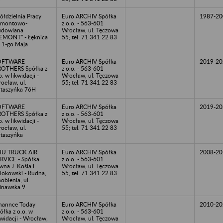
ółdzielnia Pracy
Euro ARCHIV Spółka
1987-20
emontowo-
z o.o. - 563-601
udowlana
Wrocław, ul. Tęczowa
EMONT" - Łęknica
55; tel. 71 341 22 83
. 1-go Maja
OFTWARE
Euro ARCHIV Spółka
2019-20
OTHERS Spółka z
z o.o. - 563-601
o. w likwidacji -
Wrocław, ul. Tęczowa
ocław, ul.
55; tel. 71 341 22 83
taszyńka 76H
OFTWARE
Euro ARCHIV Spółka
2019-20
OTHERS Spółka z
z o.o. - 563-601
o. w likwidacji -
Wrocław, ul. Tęczowa
ocław, ul.
55; tel. 71 341 22 83
taszyńka
HU TRUCK AIR
Euro ARCHIV Spółka
2008-20
RVICE - Spółka
z o.o. - 563-601
wna J. Kośla i
Wrocław, ul. Tęczowa
lokowski - Rudna,
55; tel. 71 341 22 83
obienia, ul.
inawska 9
nannce Today
Euro ARCHIV Spółka
2010-20
ółka z o.o. w
z o.o. - 563-601
kwidacji - Wrocław,
Wrocław, ul. Tęczowa