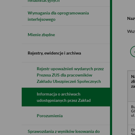
rehabilitacyjnych
Wymagania dla oprogramowania
Naz
interfejsowego
Wsz
Mienie zbędne
Rejestry, ewidencje i archiwa
Rejestr upoważnień wydanych przez
Prezesa ZUS dla pracowników
N
z
Zakładu Ubezpieczeń Społecznych
z
Informacja o archiwach
udostępnianych przez Zakład
Bu
GO
ul
Porozumienia
E
Sprawozdania z wyników losowania do
Sp