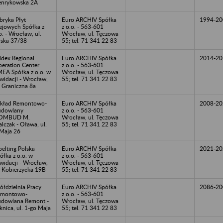
nrykowska 2A
bryka Płyt
Euro ARCHIV Spółka
1994-20
ejowych Spółka z
z o.o. - 563-601
o. - Wrocław, ul.
Wrocław, ul. Tęczowa
ska 37/38
55; tel. 71 341 22 83
dex Regional
Euro ARCHIV Spółka
2014-20
eration Center
z o.o. - 563-601
EA Spółka z o.o. w
Wrocław, ul. Tęczowa
kwidacji - Wrocław,
55; tel. 71 341 22 83
. Graniczna 8a
kład Remontowo-
Euro ARCHIV Spółka
2008-20
udowlany
z o.o. - 563-601
OMBUD M.
Wrocław, ul. Tęczowa
lczak - Oława, ul.
55; tel. 71 341 22 83
Maja 26
oelting Polska
Euro ARCHIV Spółka
2021-20
ółka z o.o. w
z o.o. - 563-601
kwidacji - Wrocław,
Wrocław, ul. Tęczowa
. Kobierzycka 19B
55; tel. 71 341 22 83
ółdzielnia Pracy
Euro ARCHIV Spółka
2086-20
emontowo-
z o.o. - 563-601
dowlana Remont -
Wrocław, ul. Tęczowa
knica, ul. 1-go Maja
55; tel. 71 341 22 83