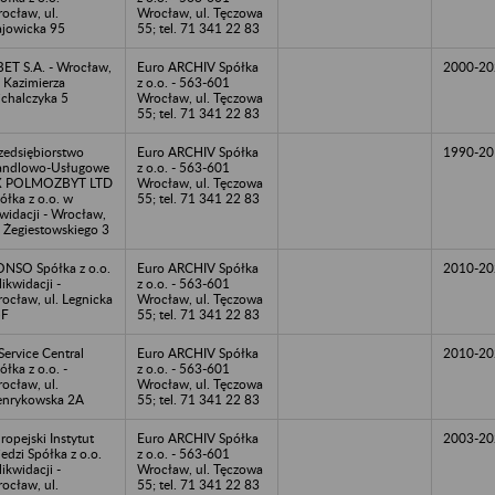
ocław, ul.
Wrocław, ul. Tęczowa
jowicka 95
55; tel. 71 341 22 83
BET S.A. - Wrocław,
Euro ARCHIV Spółka
2000-20
. Kazimierza
z o.o. - 563-601
chalczyka 5
Wrocław, ul. Tęczowa
55; tel. 71 341 22 83
zedsiębiorstwo
Euro ARCHIV Spółka
1990-20
andlowo-Usługowe
z o.o. - 563-601
X POLMOZBYT LTD
Wrocław, ul. Tęczowa
ółka z o.o. w
55; tel. 71 341 22 83
kwidacji - Wrocław,
. Żegiestowskiego 3
NSO Spółka z o.o.
Euro ARCHIV Spółka
2010-20
likwidacji -
z o.o. - 563-601
ocław, ul. Legnicka
Wrocław, ul. Tęczowa
5F
55; tel. 71 341 22 83
Service Central
Euro ARCHIV Spółka
2010-20
ółka z o.o. -
z o.o. - 563-601
ocław, ul.
Wrocław, ul. Tęczowa
nrykowska 2A
55; tel. 71 341 22 83
ropejski Instytut
Euro ARCHIV Spółka
2003-20
edzi Spółka z o.o.
z o.o. - 563-601
likwidacji -
Wrocław, ul. Tęczowa
ocław, ul.
55; tel. 71 341 22 83