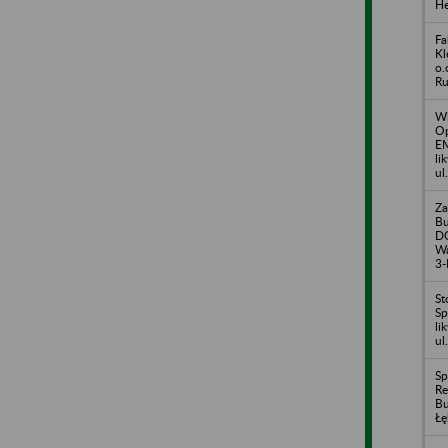
He
Fa
Kl
o.
Ru
Wi
Op
EM
li
ul
Za
B
D
Wa
3-
St
Sp
li
ul
Sp
R
Bu
Łę