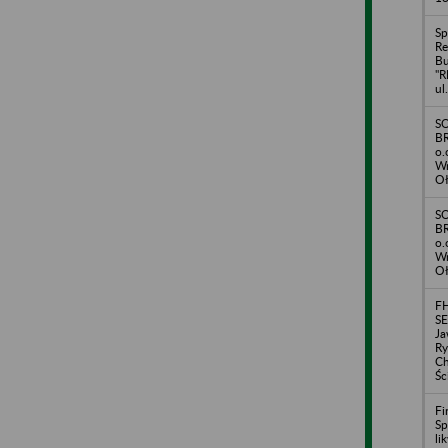
Sp
R
B
"R
ul
S
BR
o.
Wr
Oł
S
BR
o.
Wr
Oł
F
SE
Ja
Ry
Ch
Śc
Fi
Sp
li