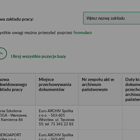
wa zakładu pracy:
ystkie uwagi można przesyłać poprzez
formularz
Ukryj wszystkie pozycje bazy
azwa
Miejsce
Nr zespołu akt w
Daty k
likwidowanego
przechowywania
archiwum
dokume
akładu pracy
dokumentów
państwowym
przech
archiw
państw
rsa Szkolenia
Euro ARCHIV Spółka
GA - Warszawa,
z o.o. - 563-601
. Kamienna 86
Wrocław, ul. Tęczowa
55; tel. 71 341 22 83
NERGIAPORT
Euro ARCHIV Spółka
ółka z o.o. -
z o.o. - 563-601