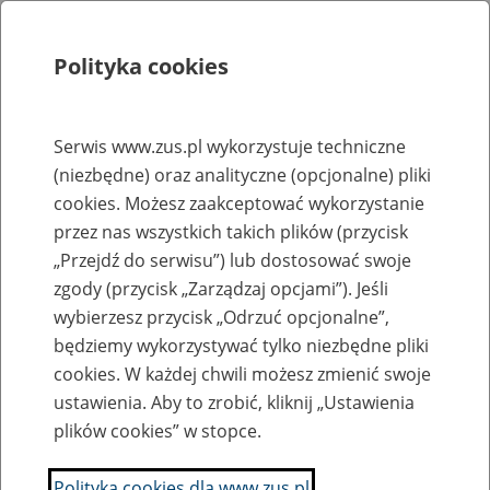
Polityka cookies
Szukaj
Menu
Serwis www.zus.pl wykorzystuje techniczne
(niezbędne) oraz analityczne (opcjonalne) pliki
Rejestry, ewidencje i archiwa
cookies. Możesz zaakceptować wykorzystanie
Baza zlikwidowanych lub
przez nas wszystkich takich plików (przycisk
„Przejdź do serwisu”) lub dostosować swoje
przekształconych zakładów pracy
zgody (przycisk „Zarządzaj opcjami”). Jeśli
wybierzesz przycisk „Odrzuć opcjonalne”,
Nazwa zakładu pracy:
będziemy wykorzystywać tylko niezbędne pliki
cookies. W każdej chwili możesz zmienić swoje
ustawienia. Aby to zrobić, kliknij „Ustawienia
plików cookies” w stopce.
SZUKAJ
Polityka cookies dla www.zus.pl