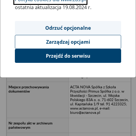
ostatnia aktualizacja 19.08.2024 r.
Wszystkie uwagi można przesyłać poprzez
formularz
Odrzuć opcjonalne
Zarządzaj opcjami
Ukryj wszystkie pozycje bazy
Przejdź do serwisu
Przedsiębiorstwo Budowy Tras
Komunikacyjnych Trakt w Szczecinie
Spółka z o.o. w likwidacji - Szczecin,
ul Energetyków 9 9
ACTA NOVA Spółka z Szkoła
Przyszłości Primus Spółka z o.o. w
likwidacji - Szczecin, ul. Wojska
Polskiego 83A o. o. 71-602 Szczecin,
ul. Kapitańska 1/9 tel. 91 4223325;
www.actanova.pl, e-mail:
biuro@actanova.pl