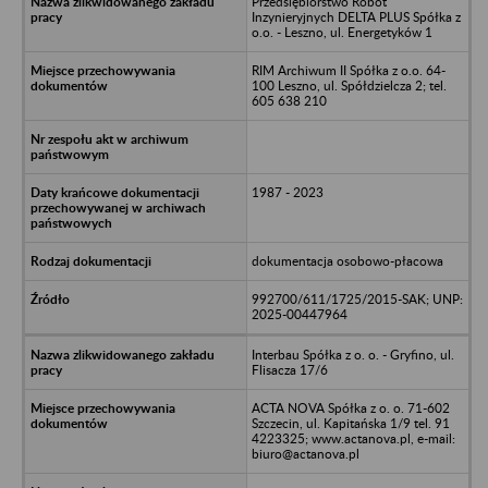
Przedsiębiorstwo Robót
Inzynieryjnych DELTA PLUS Spółka z
o.o. - Leszno, ul. Energetyków 1
RIM Archiwum II Spółka z o.o. 64-
100 Leszno, ul. Spółdzielcza 2; tel.
605 638 210
1987 - 2023
dokumentacja osobowo-płacowa
992700/611/1725/2015-SAK; UNP:
2025-00447964
Interbau Spółka z o. o. - Gryfino, ul.
Flisacza 17/6
ACTA NOVA Spółka z o. o. 71-602
Szczecin, ul. Kapitańska 1/9 tel. 91
4223325; www.actanova.pl, e-mail:
biuro@actanova.pl