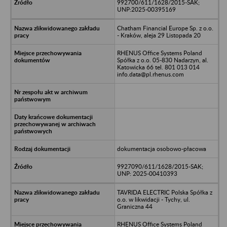
992700/611/1628/2015-SAK;
UNP:2025-00395169
Chatham Financial Europe Sp. z o.o.
- Kraków, aleja 29 Listopada 20
RHENUS Office Systems Poland
Spółka z o.o. 05-830 Nadarzyn, al.
Katowicka 66 tel. 801 013 014
info.data@pl.rhenus.com
dokumentacja osobowo-płacowa
9927090/611/1628/2015-SAK;
UNP: 2025-00410393
TAVRIDA ELECTRIC Polska Spółka z
o.o. w likwidacji - Tychy, ul.
Graniczna 44
RHENUS Office Systems Poland