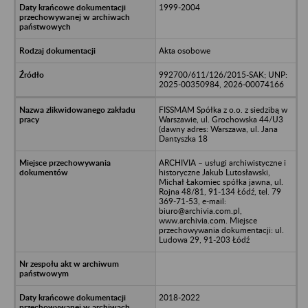
1999-2004
Akta osobowe
992700/611/126/2015-SAK; UNP:
2025-00350984, 2026-00074166
FISSMAM Spółka z o.o. z siedzibą w
Warszawie, ul. Grochowska 44/U3
(dawny adres: Warszawa, ul. Jana
Dantyszka 18
ARCHIVIA – usługi archiwistyczne i
historyczne Jakub Lutosławski,
Michał Łakomiec spółka jawna, ul.
Rojna 48/81, 91-134 Łódź, tel. 79
369-71-53, e-mail:
biuro@archivia.com.pl,
www.archivia.com. Miejsce
przechowywania dokumentacji: ul.
Ludowa 29, 91-203 Łódź
2018-2022