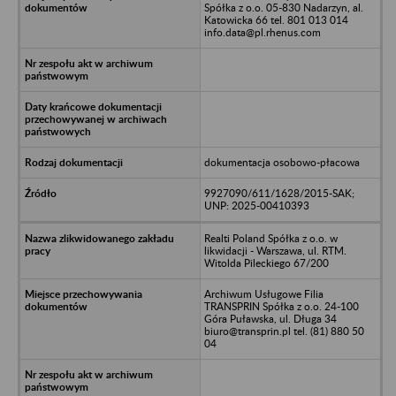
Spółka z o.o. 05-830 Nadarzyn, al.
Katowicka 66 tel. 801 013 014
info.data@pl.rhenus.com
dokumentacja osobowo-płacowa
9927090/611/1628/2015-SAK;
UNP: 2025-00410393
Realti Poland Spółka z o.o. w
likwidacji - Warszawa, ul. RTM.
Witolda Pileckiego 67/200
Archiwum Usługowe Filia
TRANSPRIN Spółka z o.o. 24-100
Góra Puławska, ul. Długa 34
biuro@transprin.pl tel. (81) 880 50
04