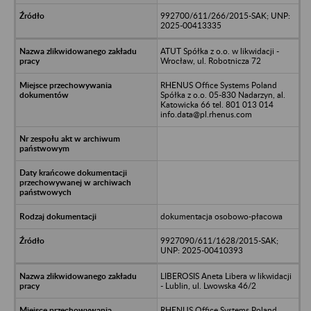
992700/611/266/2015-SAK; UNP:
2025-00413335
ATUT Spółka z o.o. w likwidacji -
Wrocław, ul. Robotnicza 72
RHENUS Office Systems Poland
Spółka z o.o. 05-830 Nadarzyn, al.
Katowicka 66 tel. 801 013 014
info.data@pl.rhenus.com
dokumentacja osobowo-płacowa
9927090/611/1628/2015-SAK;
UNP: 2025-00410393
LIBEROSIS Aneta Libera w likwidacji
- Lublin, ul. Lwowska 46/2
RHENUS Office Systems Poland