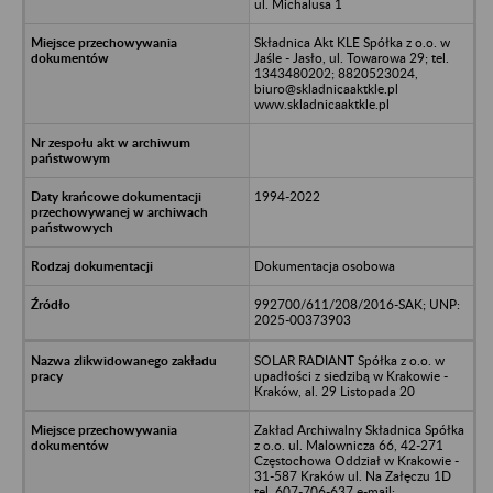
ul. Michalusa 1
Składnica Akt KLE Spółka z o.o. w
Jaśle - Jasło, ul. Towarowa 29; tel.
1343480202; 8820523024,
biuro@skladnicaaktkle.pl
www.skladnicaaktkle.pl
1994-2022
Dokumentacja osobowa
992700/611/208/2016-SAK; UNP:
2025-00373903
SOLAR RADIANT Spółka z o.o. w
upadłości z siedzibą w Krakowie -
Kraków, al. 29 Listopada 20
Zakład Archiwalny Składnica Spółka
z o.o. ul. Malownicza 66, 42-271
Częstochowa Oddział w Krakowie -
31-587 Kraków ul. Na Załęczu 1D
tel. 607-706-637 e-mail: