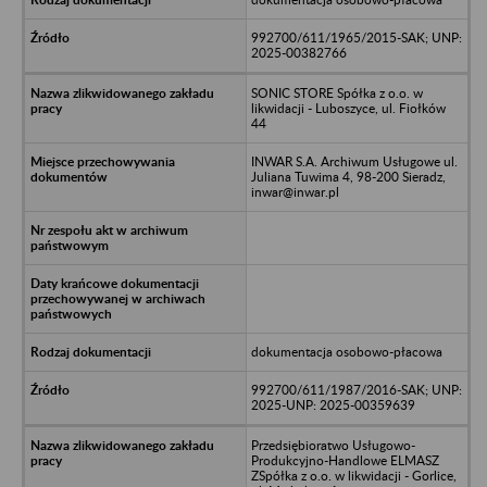
992700/611/1965/2015-SAK; UNP:
2025-00382766
SONIC STORE Spółka z o.o. w
likwidacji - Luboszyce, ul. Fiołków
44
INWAR S.A. Archiwum Usługowe ul.
Juliana Tuwima 4, 98-200 Sieradz,
inwar@inwar.pl
dokumentacja osobowo-płacowa
992700/611/1987/2016-SAK; UNP:
2025-UNP: 2025-00359639
Przedsiębioratwo Usługowo-
Produkcyjno-Handlowe ELMASZ
ZSpółka z o.o. w likwidacji - Gorlice,