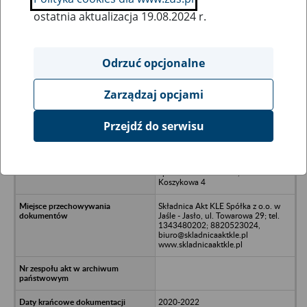
ostatnia aktualizacja 19.08.2024 r.
Wszystkie uwagi można przesyłać poprzez
formularz
Odrzuć opcjonalne
Zarządzaj opcjami
Ukryj wszystkie pozycje bazy
Przejdź do serwisu
MAJSTEREK Spółka z o.o. w
likwidacji - Tarnów, ul. Koszycka 4
(poprzednia nazwa: MAJSTEREK
Spółka z o.o. - Tarnów, ul.
Koszykowa 4
Składnica Akt KLE Spółka z o.o. w
Jaśle - Jasło, ul. Towarowa 29; tel.
1343480202; 8820523024,
biuro@skladnicaaktkle.pl
www.skladnicaaktkle.pl
2020-2022