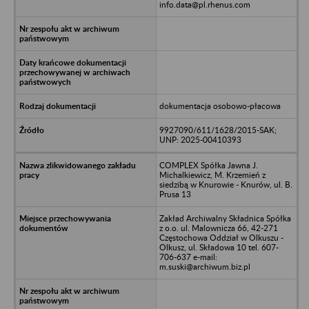
info.data@pl.rhenus.com
dokumentacja osobowo-płacowa
9927090/611/1628/2015-SAK;
UNP: 2025-00410393
COMPLEX Spółka Jawna J.
Michalkiewicz, M. Krzemień z
siedzibą w Knurowie - Knurów, ul. B.
Prusa 13
Zakład Archiwalny Składnica Spółka
z o.o. ul. Malownicza 66, 42-271
Częstochowa Oddział w Olkuszu -
Olkusz, ul. Składowa 10 tel. 607-
706-637 e-mail:
m.suski@archiwum.biz.pl