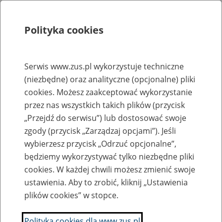
Polityka cookies
Szukaj
Menu
Serwis www.zus.pl wykorzystuje techniczne
(niezbędne) oraz analityczne (opcjonalne) pliki
Rejestry, ewidencje i archiwa
cookies. Możesz zaakceptować wykorzystanie
Baza zlikwidowanych lub
przez nas wszystkich takich plików (przycisk
„Przejdź do serwisu”) lub dostosować swoje
przekształconych zakładów pracy
zgody (przycisk „Zarządzaj opcjami”). Jeśli
wybierzesz przycisk „Odrzuć opcjonalne”,
Nazwa zakładu pracy:
będziemy wykorzystywać tylko niezbędne pliki
cookies. W każdej chwili możesz zmienić swoje
ustawienia. Aby to zrobić, kliknij „Ustawienia
plików cookies” w stopce.
SZUKAJ
Polityka cookies dla www.zus.pl