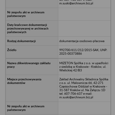
m.suski@archiwum.biz.pl
dokumentacja osobowo-płacowa
992700/611/212/2015-SAK; UNP:
2025-00373886
MIZETON Spółka z o.o. w upadłości
z siedzibą w Krakowie - Kraków, ul.
Wielickiej 42/B3
Zakład Archiwalny Składnica Spółka
z o.o. ul. Malownicza 66, 42-271
Częstochowa Oddział w Krakowie -
31-587 Kraków ul. Na Załęczu 1D
tel. 607-706-637 e-mail:
m.suski@archiwum.biz.pl