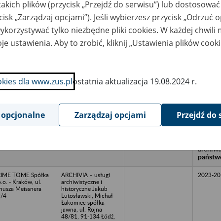
takich plików (przycisk „Przejdź do serwisu”) lub dostosować
cisk „Zarządzaj opcjami”). Jeśli wybierzesz przycisk „Odrzuć 
korzystywać tylko niezbędne pliki cookies. W każdej chwili
wa zakładu pracy:
je ustawienia. Aby to zrobić, kliknij „Ustawienia plików cook
ystkie uwagi można przesyłać poprzez
formularz
okies dla www.zus.pl
ostatnia aktualizacja 19.08.2024 r.
Ukryj wszystkie pozycje bazy
 opcjonalne
Zarządzaj opcjami
Przejdź do 
azwa
Miejsce
Nr zespołu akt w
Daty k
likwidowanego
przechowywania
archiwum
dokume
akładu pracy
dokumentów
państwowym
przech
archiw
państw
RIME TOME Spółka
ARCHIVIA – usługi
2023-20
o.o. - Kraków, ul.
archiwistyczne i
nusza Meissnera
historyczne Jakub
/4
Lutosławski, Michał
Łakomiec spółka
jawna, ul. Rojna
48/81, 91-134 Łódź,