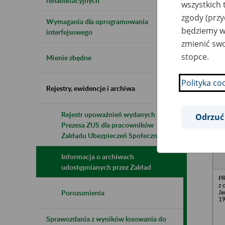
rehabilitacyjnych
wszystkich 
zgody (przy
Wymagania dla oprogramowania
będziemy wy
Naz
interfejsowego
zmienić swo
Wsz
stopce.
Mienie zbędne
Polityka co
Rejestry, ewidencje i archiwa
Rejestr upoważnień wydanych przez
Odrzuć
Prezesa ZUS dla pracowników
N
z
Zakładu Ubezpieczeń Społecznych
z
Informacja o archiwach
udostępnianych przez Zakład
P
z 
Ja
Porozumienia
19
Sprawozdania z wyników losowania do