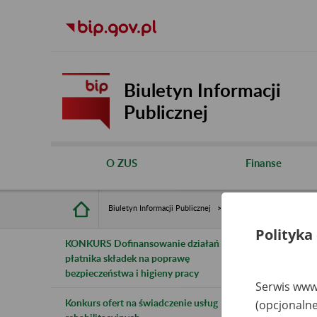
Biuletyn Informacji
Publicznej
O ZUS
Finanse
Biuletyn Informacji Publicznej
Inne
Rejestry, ewiden
Polityka
KONKURS Dofinansowanie działań
B
płatnika składek na poprawę
bezpieczeństwa i higieny pracy
z
Serwis www.
Konkurs ofert na świadczenie usług
(opcjonalne