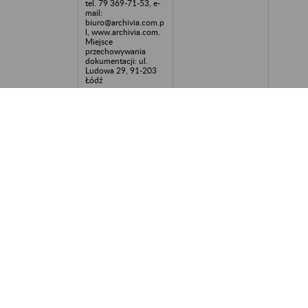
tel. 79 369-71-53, e-
mail:
biuro@archivia.com.p
l, www.archivia.com.
Miejsce
przechowywania
dokumentacji: ul.
Ludowa 29, 91-203
Łódź
topka Spółka
Stefczyk Finanse S.A.
1988-20
wilna
81-472 Gdynia, ul.
Legionów 126-128
linowy Ogród Sp. z
Stefczyk Finanse S.A.
2014-20
o.
81-472 Gdynia, ul.
Legionów 126-128
KA Spółka z o.o.
Stefczyk Finanse S.A.
2019
81-472 Gdynia, ul.
Legionów 126-128
lway Distribution
Stefczyk Finanse S.A.
2007-20
 Wasiluk, K.
81-472 Gdynia, ul.
budkiewicz spółka
Legionów 126-128
wna
uro Rachunkowe
Stefczyk Finanse S.A.
2006-20
wa W.
81-472 Gdynia, ul.
eksandrowicz -
Legionów 126-128