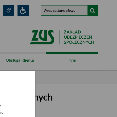
Obsługa Klienta
Inne
kształconych
e
as