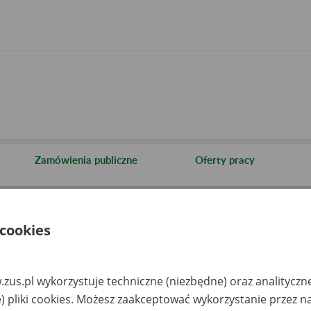
Zamówienia publiczne
Oferty pracy
cje i archiwa
Informacja o archiwach udostępnianych przez Zakład
 cookies
aza zlikwidowanych lub prze
akładów pracy
zus.pl wykorzystuje techniczne (niezbędne) oraz analityczn
) pliki cookies. Możesz zaakceptować wykorzystanie przez n