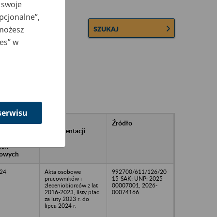
 swoje
opcjonalne”,
 możesz
SZUKAJ
ies” w
serwisu
rańcowe
Rodzaj
Źródło
ntacji
dokumentacji
owywanej w
ach
owych
24
Akta osobowe
992700/611/126/20
pracowników i
15-SAK; UNP: 2025-
zleceniobiorców z lat
00007001, 2026-
2016-2023; listy płac
00074166
za luty 2023 r. do
lipca 2024 r.