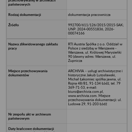
dokumentacja pracownicza
992700/611/126/2015/2015-SAK;
UNP: 2024-00551836, 2026-
00074166
RTI Austria Spółka z o.o. Oddział w
Polsce z siedzibą w Warszawie -
Warszawa, ul. Królowej Marysieńki
90 (dawny adres: Warszawa, ul.
Żupnicza
ARCHIVIA – usługi archiwistyczne i
historyczne Jakub Lutosławski,
Michał Łakomiec spółka jawna, ul.
Rojna 48/81, 91-134 Łódź, tel. 79
369-71-53, e-mail:
biuro@archivia.com.pl,
www.archivia.com. Miejsce
przechowywania dokumentacji: ul.
Ludowa 29, 91-203 Łódź