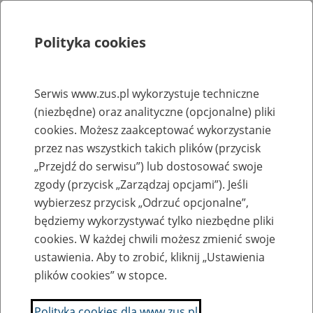
Polityka cookies
Szukaj
Menu
Serwis www.zus.pl wykorzystuje techniczne
(niezbędne) oraz analityczne (opcjonalne) pliki
Rejestry, ewidencje i archiwa
cookies. Możesz zaakceptować wykorzystanie
Baza zlikwidowanych lub
przez nas wszystkich takich plików (przycisk
„Przejdź do serwisu”) lub dostosować swoje
przekształconych zakładów pracy
zgody (przycisk „Zarządzaj opcjami”). Jeśli
wybierzesz przycisk „Odrzuć opcjonalne”,
Nazwa zakładu pracy:
będziemy wykorzystywać tylko niezbędne pliki
cookies. W każdej chwili możesz zmienić swoje
ustawienia. Aby to zrobić, kliknij „Ustawienia
plików cookies” w stopce.
SZUKAJ
Polityka cookies dla www.zus.pl