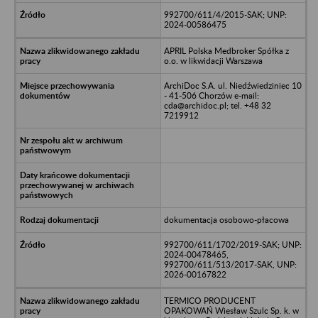
992700/611/4/2015-SAK; UNP:
2024-00586475
APRIL Polska Medbroker Spółka z
o.o. w likwidacji Warszawa
ArchiDoc S.A. ul. Niedźwiedziniec 10
- 41-506 Chorzów e-mail:
cda@archidoc.pl; tel. +48 32
7219912
dokumentacja osobowo-płacowa
992700/611/1702/2019-SAK; UNP:
2024-00478465,
992700/611/513/2017-SAK, UNP:
2026-00167822
TERMICO PRODUCENT
OPAKOWAŃ Wiesław Szulc Sp. k. w