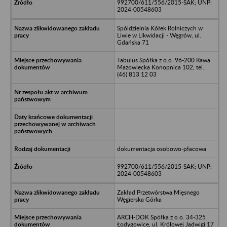
992700/611/556/2015-SAK; UNP:
2024-00548603
Spóldzielnia Kółek Rolniczych w
Liwie w Likwidacji - Węgrów, ul.
Gdańska 71
Tabulus Spółka z o.o. 96-200 Rawa
Mazowiecka Konopnica 102, tel.
(46) 813 12 03
dokumentacja osobowo-płacowa
992700/611/556/2015-SAK; UNP:
2024-00548603
Zakład Przetwórstwa Mięsnego
Węgierska Górka
ARCH-DOK Spółka z o.o. 34-325
Łodygowice, ul. Królowej Jadwigi 17