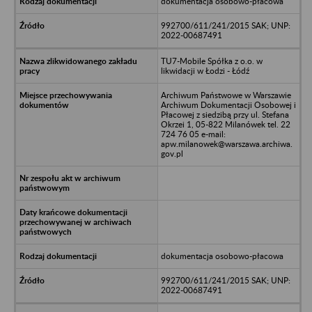
dokumentacja osobowo-płacowa
992700/611/241/2015 SAK; UNP:
2022-00687491
TU7-Mobile Spółka z o.o. w
likwidacji w Łodzi - Łódź
Archiwum Państwowe w Warszawie
Archiwum Dokumentacji Osobowej i
Płacowej z siedzibą przy ul. Stefana
Okrzei 1, 05-822 Milanówek tel. 22
724 76 05 e-mail:
apw.milanowek@warszawa.archiwa.
gov.pl
dokumentacja osobowo-płacowa
992700/611/241/2015 SAK; UNP:
2022-00687491