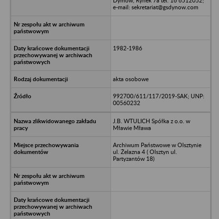
Dymów, Rynek 7a tel. 16 6512052;
e-mail: sekretariat@gsdynow.com
1982-1986
akta osobowe
992700/611/117/2019-SAK; UNP:
00560232
J.B. WTULICH Spółka z o.o. w
Mławie Mława
Archiwum Państwowe w Olsztynie
ul. Żelazna 4 ( Olsztyn ul.
Partyzantów 18)