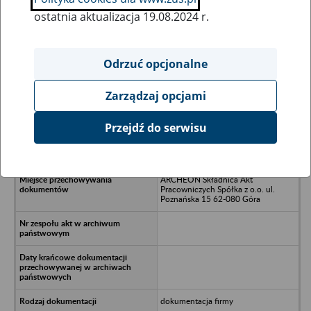
ostatnia aktualizacja 19.08.2024 r.
Wszystkie uwagi można przesyłać poprzez
formularz
Odrzuć opcjonalne
Zarządzaj opcjami
Ukryj wszystkie pozycje bazy
Przejdź do serwisu
Fortis Systemy Fasadowe Spółka z
o.o. - Poznań, ul. Ostrowska 474A
ARCHEON Składnica Akt
Pracowniczych Spółka z o.o. ul.
Poznańska 15 62-080 Góra
dokumentacja firmy