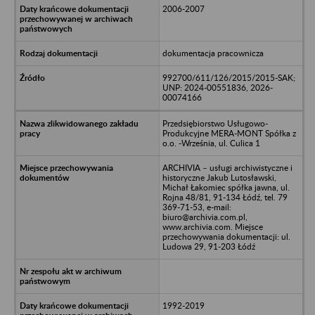
2006-2007
dokumentacja pracownicza
992700/611/126/2015/2015-SAK;
UNP: 2024-00551836, 2026-
00074166
Przedsiębiorstwo Usługowo-
Produkcyjne MERA-MONT Spółka z
o.o. -Września, ul. Culica 1
ARCHIVIA – usługi archiwistyczne i
historyczne Jakub Lutosławski,
Michał Łakomiec spółka jawna, ul.
Rojna 48/81, 91-134 Łódź, tel. 79
369-71-53, e-mail:
biuro@archivia.com.pl,
www.archivia.com. Miejsce
przechowywania dokumentacji: ul.
Ludowa 29, 91-203 Łódź
1992-2019