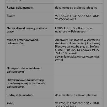
dokumentacja osobowo-płacowa
992700/611/241/2015 SAK; UNP:
2022-00687491
FORMATECH Spółka z o.o. w
upadłości w Pabianicach
Archiwum Państwowe w Warszawie
Archiwum Dokumentacji Osobowej i
Płacowej z siedzibą przy ul. Stefana
Okrzei 1, 05-822 Milanówek tel. 22
724 76 05 e-mail:
apw.milanowek@warszawa.archiwa.
gov.pl
dokumentacja osobowo-płacowa
992700/611/241/2015 SAK; UNP:
2022-00687491