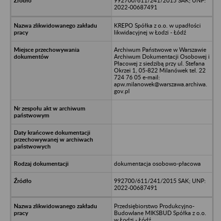
992700/611/241/2015 SAK; UNP:
2022-00687491
KREPO Spółka z o.o. w upadłości
likwidacyjnej w Łodzi - Łódź
Archiwum Państwowe w Warszawie
Archiwum Dokumentacji Osobowej i
Płacowej z siedzibą przy ul. Stefana
Okrzei 1, 05-822 Milanówek tel. 22
724 76 05 e-mail:
apw.milanowek@warszawa.archiwa.
gov.pl
dokumentacja osobowo-płacowa
992700/611/241/2015 SAK; UNP:
2022-00687491
Przedsiębiorstwo Produkcyjno-
Budowlane MIKSBUD Spółka z o.o.
w Łodzi - Łódź