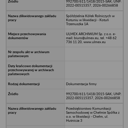
992700/611/1418/2015-SAK; UNP:
2022-00515357, 2026-00266858
Spółdzielnia Kółek Rolniczych w
Kotuniu w likwidacji - Kotuń
Trzemuszka 1A
ULMEX ARCHIWUM Sp. z o.o. e-
mail: biuro@ulmex.eu, tel. +48 62
736 11 20, www.ulmex.eu
Dokumentacja firmy
992700/611/1418/2015-SAK; UNP:
2022-005115357, 2026-00266858
Przedsiębiorstwo Komunikacji
Samochodowej w Chełmie Spółka z
o.o. w likwidacji - Chełm, ul.
Hutnicza 3