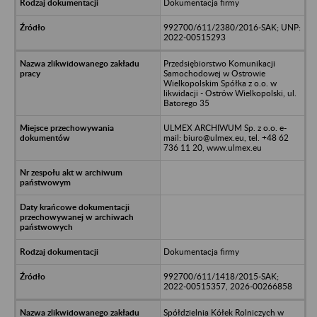
Dokumentacja firmy
992700/611/2380/2016-SAK; UNP:
2022-00515293
Przedsiębiorstwo Komunikacji
Samochodowej w Ostrowie
Wielkopolskim Spółka z o.o. w
likwidacji - Ostrów Wielkopolski, ul.
Batorego 35
ULMEX ARCHIWUM Sp. z o.o. e-
mail: biuro@ulmex.eu, tel. +48 62
736 11 20, www.ulmex.eu
Dokumentacja firmy
992700/611/1418/2015-SAK;
2022-00515357, 2026-00266858
Spółdzielnia Kółek Rolniczych w