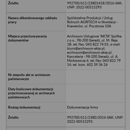
992700/611/23801418/2016-SAK;
UNP: 2022-00515293
Spółdzielnia Produkcji i Usług
Rolnych AGRITECH w likwidacji -
Ksawerów, ul. Pocztowa 10A
Archiwum Usługowe "AKTA" Spółka
z o.o., 98-200 Sieradz, ul. M. Reja
1B, tel./fax: 043 822 74 01; e-mail:
biuro@archiwum-akta.pl;
archiwum@archiwum-akta.pl;
Kancelaria - 98-200 Sieradz, ul. A.
Mickiewicza 6, tel./fax: 043 822 79
14; tel. kom. 602 39 36 26
Dokumentacja firmy
992700/611/2380/2016-SAK; UNP:
2022-00515293