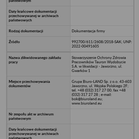
Dokumentacja firmy
992700/611/2608/2018-SAK; UNP:
2022-00491605
Stowarzyszenie Ochrony Zdrowia
Pracowników Tauron Wydobycie
S.A. w likwidacji - Jaworzno, ul.
Gwarków 1
Grupa Biuro-LAND Sp. z o.o. 43-603
Jaworzno, ul. Wojska Polskiego 2F;
tel. +48 (032) 317 27 00; fax +48
(032) 317 27 28 ; e-mail:
bok@biuroland.eu;
www.biuroland.eu