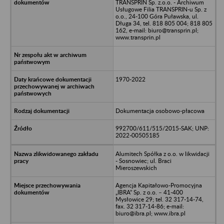
TRANSPRIN Sp. z.o.o. - Archiwum
Usługowe Filia TRANSPRIN-u Sp. z
o.o., 24-100 Góra Puławska, ul.
Długa 34, tel. 818 805 004; 818 805
162, e-mail: biuro@transprin.pl;
www.transprin.pl
1970-2022
Dokumentacja osobowo-płacowa
992700/611/515/2015-SAK; UNP:
2022-00505185
Alumitech Spółka z o.o. w likwidacji
- Sosnowiec; ul. Braci
Mieroszewskich
Agencja Kapitałowo-Promocyjna
„IBRA” Sp. z o.o. – 41-400
Mysłowice 29; tel. 32 317-14-74,
fax. 32 317-14-86; e-mail:
biuro@ibra.pl; www.ibra.pl