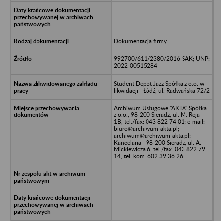
Dokumentacja firmy
992700/611/2380/2016-SAK; UNP:
2022-00515284
Student Depot Jazz Spółka z o.o. w
likwidacji - Łódź, ul. Radwańska 72/2
Archiwum Usługowe "AKTA" Spółka
z o.o., 98-200 Sieradz, ul. M. Reja
1B, tel./fax: 043 822 74 01; e-mail:
biuro@archiwum-akta.pl;
archiwum@archiwum-akta.pl;
Kancelaria - 98-200 Sieradz, ul. A.
Mickiewicza 6, tel./fax: 043 822 79
14; tel. kom. 602 39 36 26