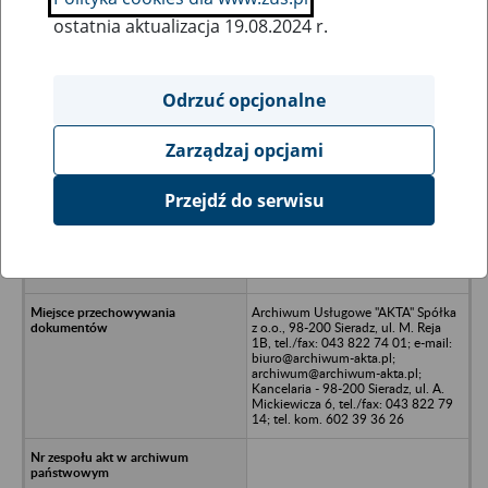
ostatnia aktualizacja 19.08.2024 r.
Wszystkie uwagi można przesyłać poprzez
formularz
Odrzuć opcjonalne
Zarządzaj opcjami
Ukryj wszystkie pozycje bazy
Przejdź do serwisu
REX BUT Spółdzielnia Inwalidów
Przedsiębiorstwo Obuwnicze w
upadłości - Poddębice, ul. Północna
7
Archiwum Usługowe "AKTA" Spółka
z o.o., 98-200 Sieradz, ul. M. Reja
1B, tel./fax: 043 822 74 01; e-mail:
biuro@archiwum-akta.pl;
archiwum@archiwum-akta.pl;
Kancelaria - 98-200 Sieradz, ul. A.
Mickiewicza 6, tel./fax: 043 822 79
14; tel. kom. 602 39 36 26