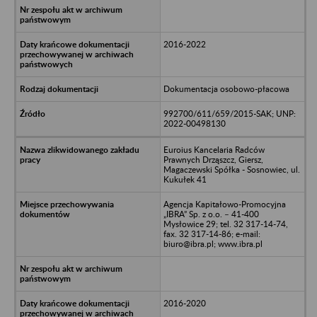
2016-2022
Dokumentacja osobowo-płacowa
992700/611/659/2015-SAK; UNP:
2022-00498130
Euroius Kancelaria Radców
Prawnych Drząszcz, Giersz,
Magaczewski Spółka - Sosnowiec, ul.
Kukułek 41
Agencja Kapitałowo-Promocyjna
„IBRA” Sp. z o.o. – 41-400
Mysłowice 29; tel. 32 317-14-74,
fax. 32 317-14-86; e-mail:
biuro@ibra.pl; www.ibra.pl
2016-2020