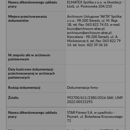
ELMATEX Spółka z o.o. w likwidacji -
Łódź, ul. Piotrowska 204/210
Archiwum Usługowe "AKTA" Spółka
z o.o., 98-200 Sieradz, ul. M. Reja
1B, tel./fax: 043 822 74 01; e-mail:
biuro@archiwum-akta.pl;
archiwum@archiwum-akta.pl;
Kancelaria - 98-200 Sieradz, ul. A.
Mickiewicza 6, tel./fax: 043 822 79
14; tel. kom. 602 39 36 26
Dokumentacja firmy
992700/611/2380/2016-SAK; UNP:
2022-00515293
STAR Fitness S.A. w upadłości -
Poznań, ul. Bolesława Krzywoustego
72