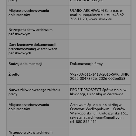
ULMEX ARCHIWUM Sp. z o.o. e-
mail: biuro@ulmex.eu, tel. +48 62
736 11 20, www.ulmex.eu
Dokumentacja firmy
992700/611/1418/2015-SAK; UNP:
2022-00478726, 2026-00266858
PROFIT PROSPECT Spółka z o.o. w
likwidacji, z siedzibą w Warszawie
Archiwum Sp. z o.o. z siedzibą w
Ostrowie Wielkopolskim – Ostrów
Wielkopolski , ul. Krotoszyńska 161;
sekretariat.archiwum@gmail.com;
tel. 880 855 411