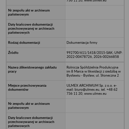
736 11 20, www.ulmex.eu
Dokumentacja firmy
992700/611/1418/2015-SAK; UNP:
2022-00478726, 2026-00266858
Rolnicza Spółdzielnia Produkcyjna
im 8 Marca w likwidacji z siedzibą w
Bysławiu - Bysław, ul. Słoneczna 2
ULMEX ARCHIWUM Sp. z o.o. e-
mail: biuro@ulmex.eu, tel. +48 62
736 11 20, www.ulmex.eu