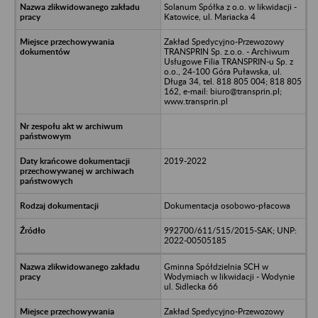
Solanum Spółka z o.o. w likwidacji -
Katowice, ul. Mariacka 4
Zakład Spedycyjno-Przewozowy
TRANSPRIN Sp. z.o.o. - Archiwum
Usługowe Filia TRANSPRIN-u Sp. z
o.o., 24-100 Góra Puławska, ul.
Długa 34, tel. 818 805 004; 818 805
162, e-mail: biuro@transprin.pl;
www.transprin.pl
2019-2022
Dokumentacja osobowo-płacowa
992700/611/515/2015-SAK; UNP:
2022-00505185
Gminna Spółdzielnia SCH w
Wodymiach w likwidacji - Wodynie
ul. Sidlecka 66
Zakład Spedycyjno-Przewozowy