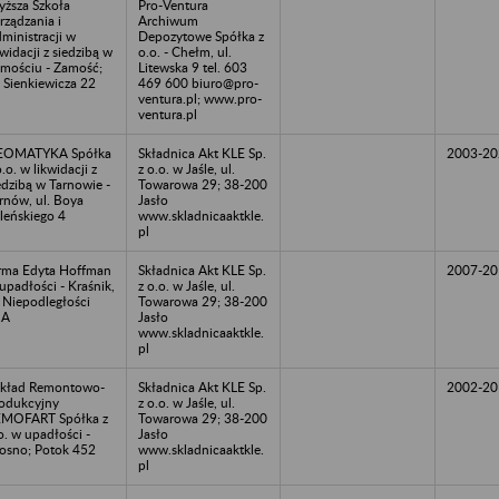
ższa Szkoła
Pro-Ventura
rządzania i
Archiwum
ministracji w
Depozytowe Spółka z
kwidacji z siedzibą w
o.o. - Chełm, ul.
mościu - Zamość;
Litewska 9 tel. 603
. Sienkiewicza 22
469 600 biuro@pro-
ventura.pl; www.pro-
ventura.pl
EOMATYKA Spółka
Składnica Akt KLE Sp.
2003-20
o.o. w likwidacji z
z o.o. w Jaśle, ul.
edzibą w Tarnowie -
Towarowa 29; 38-200
rnów, ul. Boya
Jasło
leńskiego 4
www.skladnicaaktkle.
pl
rma Edyta Hoffman
Składnica Akt KLE Sp.
2007-20
upadłości - Kraśnik,
z o.o. w Jaśle, ul.
. Niepodległości
Towarowa 29; 38-200
1A
Jasło
www.skladnicaaktkle.
pl
kład Remontowo-
Składnica Akt KLE Sp.
2002-20
odukcyjny
z o.o. w Jaśle, ul.
MOFART Spółka z
Towarowa 29; 38-200
o. w upadłości -
Jasło
osno; Potok 452
www.skladnicaaktkle.
pl