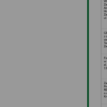
Wy
Za
Ad
li
Za
ul
G
z 
si
Ta
Że
Fi
w 
al
1
Za
Pr
RE
o.
Kr