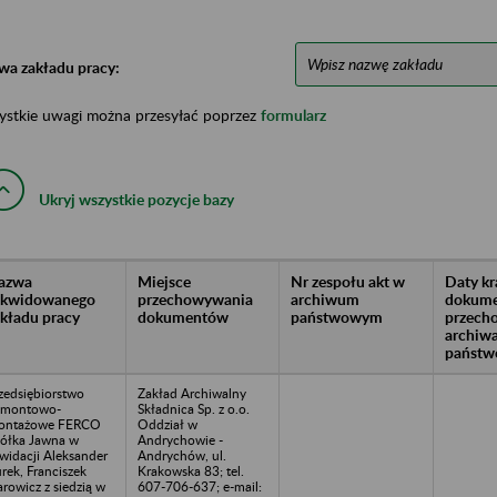
wa zakładu pracy:
ystkie uwagi można przesyłać poprzez
formularz
Ukryj wszystkie pozycje bazy
azwa
Miejsce
Nr zespołu akt w
Daty k
likwidowanego
przechowywania
archiwum
dokume
akładu pracy
dokumentów
państwowym
przech
archiw
państw
zedsiębiorstwo
Zakład Archiwalny
emontowo-
Składnica Sp. z o.o.
ontażowe FERCO
Oddział w
ółka Jawna w
Andrychowie -
kwidacji Aleksander
Andrychów, ul.
rek, Franciszek
Krakowska 83; tel.
arowicz z siedzią w
607-706-637; e-mail: