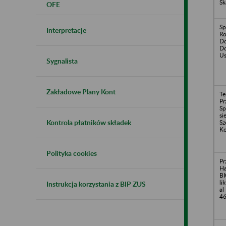
Sk
OFE
Sp
Interpretacje
Ro
Do
Do
Us
Sygnalista
Zakładowe Plany Kont
Te
Pr
Sp
si
Kontrola płatników składek
Sz
Ko
Polityka cookies
Pr
H
BI
li
Instrukcja korzystania z BIP ZUS
al
4