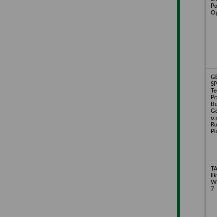
Po
O
G
S
Te
Pr
B
Gó
o.
Ru
Pi
TA
li
Wi
7