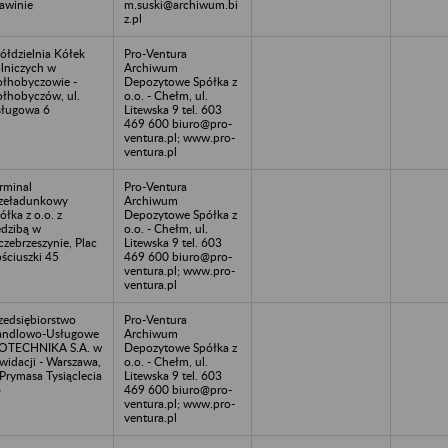
awinie
m.suski@archiwum.bi
z.pl
ółdzielnia Kółek
Pro-Ventura
lniczych w
Archiwum
łhobyczowie -
Depozytowe Spółka z
łhobyczów, ul.
o.o. - Chełm, ul.
ługowa 6
Litewska 9 tel. 603
469 600 biuro@pro-
ventura.pl; www.pro-
ventura.pl
rminal
Pro-Ventura
zeładunkowy
Archiwum
ółka z o.o. z
Depozytowe Spółka z
edzibą w
o.o. - Chełm, ul.
czebrzeszynie, Plac
Litewska 9 tel. 603
ściuszki 45
469 600 biuro@pro-
ventura.pl; www.pro-
ventura.pl
zedsiębiorstwo
Pro-Ventura
andlowo-Usługowe
Archiwum
OTECHNIKA S.A. w
Depozytowe Spółka z
kwidacji - Warszawa,
o.o. - Chełm, ul.
 Prymasa Tysiąclecia
Litewska 9 tel. 603
6
469 600 biuro@pro-
ventura.pl; www.pro-
ventura.pl