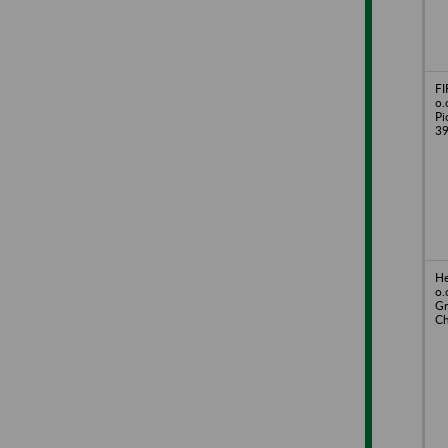
FI
o.
Pi
3
He
o.
Gr
Ch