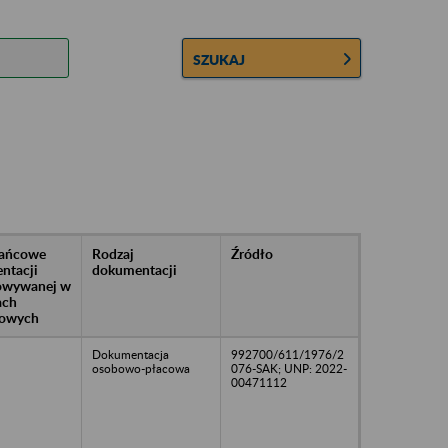
SZUKAJ
rańcowe
Rodzaj
Źródło
ntacji
dokumentacji
owywanej w
ach
owych
Dokumentacja
992700/611/1976/2
osobowo-płacowa
076-SAK; UNP: 2022-
00471112