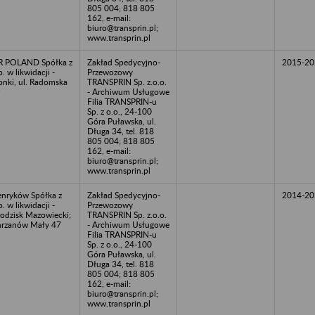
805 004; 818 805
162, e-mail:
biuro@transprin.pl;
www.transprin.pl
R POLAND Spółka z
Zakład Spedycyjno-
2015-20
o. w likwidacji -
Przewozowy
onki, ul. Radomska
TRANSPRIN Sp. z.o.o.
9
- Archiwum Usługowe
Filia TRANSPRIN-u
Sp. z o.o., 24-100
Góra Puławska, ul.
Długa 34, tel. 818
805 004; 818 805
162, e-mail:
biuro@transprin.pl;
www.transprin.pl
nryków Spółka z
Zakład Spedycyjno-
2014-20
o. w likwidacji -
Przewozowy
odzisk Mazowiecki;
TRANSPRIN Sp. z.o.o.
rzanów Mały 47
- Archiwum Usługowe
Filia TRANSPRIN-u
Sp. z o.o., 24-100
Góra Puławska, ul.
Długa 34, tel. 818
805 004; 818 805
162, e-mail:
biuro@transprin.pl;
www.transprin.pl