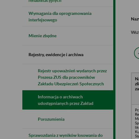
rehabilitacyjnych
Wymagania dla oprogramowania
Naz
interfejsowego
Wsz
Mienie zbędne
Rejestry, ewidencje i archiwa
Rejestr upoważnień wydanych przez
Prezesa ZUS dla pracowników
N
z
Zakładu Ubezpieczeń Społecznych
z
Informacja o archiwach
udostępnianych przez Zakład
Pr
R
M
Porozumienia
Sp
li
Ku
Sprawozdania z wyników losowania do
St