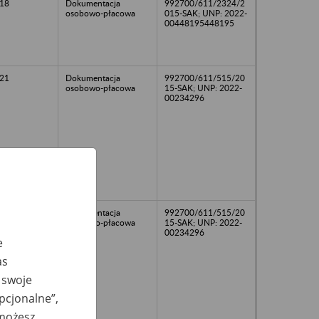
18
Dokumentacja
992700/611/2324/2
osobowo-płacowa
015-SAK; UNP: 2022-
00448195448195
21
Dokumentacja
992700/611/515/20
osobowo-płacowa
15-SAK; UNP: 2022-
00234296
10
Dokumentacja
992700/611/515/20
osobowo-płacowa
15-SAK; UNP: 2022-
00234296
e
as
 swoje
opcjonalne”,
 możesz