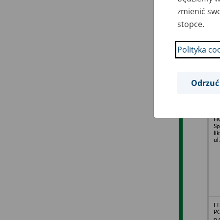
zmienić swo
No
stopce.
Sp
li
ul
Polityka co
Odrzuć
FI
H
Sp
li
ul
FI
PO
o.