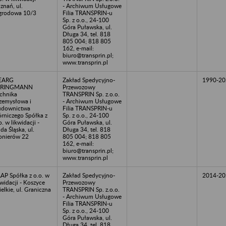
znań, ul.
- Archiwum Usługowe
grodowa 10/3
Filia TRANSPRIN-u
Sp. z o.o., 24-100
Góra Puławska, ul.
Długa 34, tel. 818
805 004; 818 805
162, e-mail:
biuro@transprin.pl;
www.transprin.pl
EARG
Zakład Spedycyjno-
1990-20
PRINGMANN
Przewozowy
chnika
TRANSPRIN Sp. z.o.o.
zemysłowa i
- Archiwum Usługowe
udownictwa
Filia TRANSPRIN-u
rniczego Spółka z
Sp. z o.o., 24-100
o. w likwidacji -
Góra Puławska, ul.
da Śląska, ul.
Długa 34, tel. 818
onierów 22
805 004; 818 805
162, e-mail:
biuro@transprin.pl;
www.transprin.pl
AP Spółka z o.o. w
Zakład Spedycyjno-
2014-20
kwidacji - Koszyce
Przewozowy
elkie, ul. Graniczna
TRANSPRIN Sp. z.o.o.
- Archiwum Usługowe
Filia TRANSPRIN-u
Sp. z o.o., 24-100
Góra Puławska, ul.
Długa 34, tel. 818