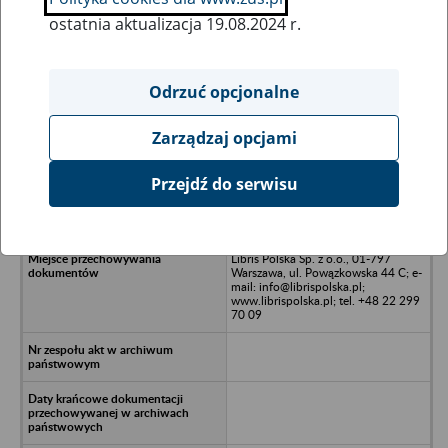
ostatnia aktualizacja 19.08.2024 r.
Wszystkie uwagi można przesyłać poprzez
formularz
Odrzuć opcjonalne
Zarządzaj opcjami
Ukryj wszystkie pozycje bazy
Przejdź do serwisu
BR Development Spółka z o.o. -
Warszawa, al. Jana Pawła II
Libris Polska Sp. z o.o., 01-797
Warszawa, ul. Powązkowska 44 C; e-
mail: info@librispolska.pl;
www.librispolska.pl; tel. +48 22 299
70 09