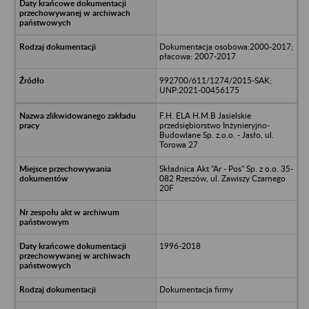
Dokumentacja osobowa:2000-2017;
płacowa: 2007-2017
992700/611/1274/2015-SAK;
UNP:2021-00456175
F.H. ELA H.M.B Jasielskie
przedsiębiorstwo Inżynieryjno-
Budowlane Sp. z.o.o. - Jasło, ul.
Torowa 27
Składnica Akt "Ar - Pos" Sp. z o.o. 35-
082 Rzeszów, ul. Zawiszy Czarnego
20F
1996-2018
Dokumentacja firmy