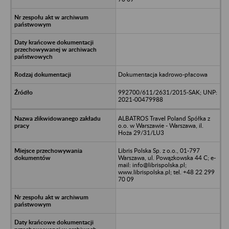
Dokumentacja kadrowo-płacowa
992700/611/2631/2015-SAK; UNP:
2021-00479988
ALBATROS Travel Poland Spółka z
o.o. w Warszawie - Warszawa, il.
Hoża 29/31/LU3
Libris Polska Sp. z o.o., 01-797
Warszawa, ul. Powązkowska 44 C; e-
mail: info@librispolska.pl;
www.librispolska.pl; tel. +48 22 299
70 09