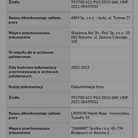
992700/611/962/2015-SAK; UNP:
2021-00459032
ABM Sp. z o.o. - Jasło, ul. Torowa 27
Składnica Akt "Ar - Pos" Sp. z o.o. 35-
082 Rzeszów, ul. Zawiszy Czarnego
20F
2002-2015
Dokumentacja firmy
992700/611/962/2015-SAK; UNP:
2021-00459032
LAWSON Marek Rataj - Inowrocław,
Tupadły 55
"DAWART" Spółka z o.o. 85-734
Bydgoszcz ul. Boczna 2