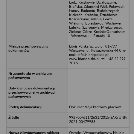
Łodź, Raszkowie, Działoszynie,
Brańsku, Zduńskiej Woli, Puławach,
Łomży, Radomiu, Białobrzegach,
Kielcach, Kraśniku, Działdowie,
Kościerzynie, Jeleniej Górze,
Wieluniu, Bolesławcu, Wschowej,
Lubsku, Szprotawie, MIędzyrzeczu,
Zielonej Górze, Krośnie Odrzańskim
- Warszawa, ul. Estrady 10
Libris Polska Sp. z o.o., 01-797
Warszawa, ul. Powązkowska 44 C; e-
mail: info@librispolska.pl;
www.librispolska.pl; tel. +48 22 299
70 09
Dokumentacja kadrowo-płacowa
992700/611/2631/2015-SAK; UNP:
2021-00479988
Ośrodek Wypoczynkowy w Halinie