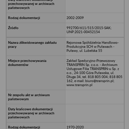
2002-2009
992700/611/515/2015-SAK;
UNP:2021-00452154
Rejonowa Spółdzielnia Handlowo-
Produkcyjna SCH w Puławach -
Puławy, ul. Lubelska 55
Zakład Spedycyjno-Przewozowy
TRANSPRIN Sp. z.o.o. - Archiwum
Usługowe Filia TRANSPRIN-u Sp. z
o.o., 24-100 Góra Puławska, ul.
Długa 34, tel. 818 805 004; 818 805
162, e-mail: biuro@transprin.pl;
www.transprin.pl
1970-2020