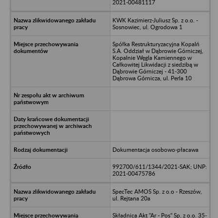
2021-00481117
KWK Kazimierz-Juliusz Sp. z o.o. -
Sosnowiec, ul. Ogrodowa 1
Spółka Restrukturyzacyjna Kopalń
S.A. Oddział w Dąbrowie Górniczej,
Kopalnie Węgla Kamiennego w
Całkowitej Likwidacji z siedzibą w
Dąbrowie Górniczej - 41-300
Dąbrowa Górnicza, ul. Perla 10
Dokumentacja osobowo-płacawa
992700/611/1344/2021-SAK; UNP:
2021-00475786
SpecTec AMOS Sp. z o.o - Rzeszów,
ul. Rejtana 20a
Składnica Akt "Ar - Pos" Sp. z o.o. 35-