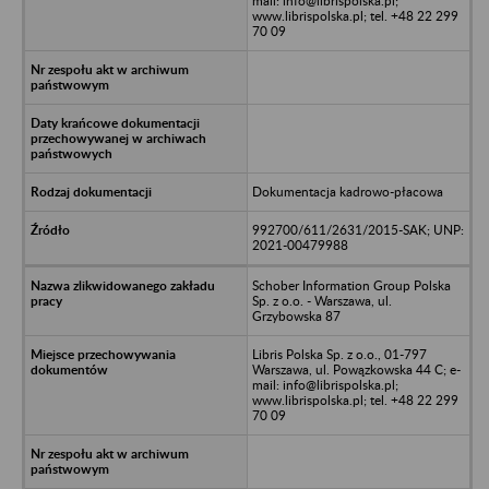
mail: info@librispolska.pl;
www.librispolska.pl; tel. +48 22 299
70 09
Dokumentacja kadrowo-płacowa
992700/611/2631/2015-SAK; UNP:
2021-00479988
Schober Information Group Polska
Sp. z o.o. - Warszawa, ul.
Grzybowska 87
Libris Polska Sp. z o.o., 01-797
Warszawa, ul. Powązkowska 44 C; e-
mail: info@librispolska.pl;
www.librispolska.pl; tel. +48 22 299
70 09