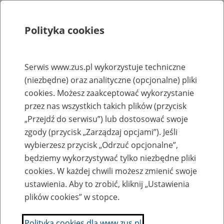
Polityka cookies
Szukaj
Menu
Serwis www.zus.pl wykorzystuje techniczne
(niezbędne) oraz analityczne (opcjonalne) pliki
Rejestry, ewidencje i archiwa
cookies. Możesz zaakceptować wykorzystanie
Baza zlikwidowanych lub
przez nas wszystkich takich plików (przycisk
„Przejdź do serwisu”) lub dostosować swoje
przekształconych zakładów pracy
zgody (przycisk „Zarządzaj opcjami”). Jeśli
wybierzesz przycisk „Odrzuć opcjonalne”,
Nazwa zakładu pracy:
będziemy wykorzystywać tylko niezbędne pliki
cookies. W każdej chwili możesz zmienić swoje
ustawienia. Aby to zrobić, kliknij „Ustawienia
plików cookies” w stopce.
SZUKAJ
Polityka cookies dla www.zus.pl