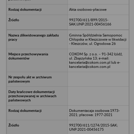
Akta osobowo-płacowe
992700/611/899/2015-
SAK;UNP:2021-00456166
Gminna Spółdzielnia Samopomoc
Chłopska w Kleszczowie w likwidacji
- Kleszczów, ul. Ogrodowa 26
COKOM Sp. z o.o. – 91-342 Łódź,
ul. Zbąszyńska 13; e-mail:
kancelaria@cokom.com.pl lub e-
kancelaria@cokom.com.pl
Dokumentacaja osobowa:1973-
2021; płacowa: 1977-2021
992700/611/1274/2015-SAK;
UNP:2021-00456175