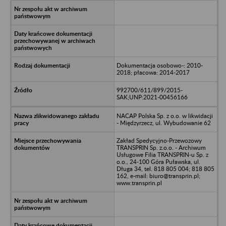
Dokumentacja osobowo-: 2010-
2018; płacowa: 2014-2017
992700/611/899/2015-
SAK;UNP:2021-00456166
NACAP Polska Sp. z o.o. w likwidacji
- Międzyrzecz, ul. Wybudowanie 62
Zakład Spedycyjno-Przewozowy
TRANSPRIN Sp. z.o.o. - Archiwum
Usługowe Filia TRANSPRIN-u Sp. z
o.o., 24-100 Góra Puławska, ul.
Długa 34, tel. 818 805 004; 818 805
162, e-mail: biuro@transprin.pl;
www.transprin.pl