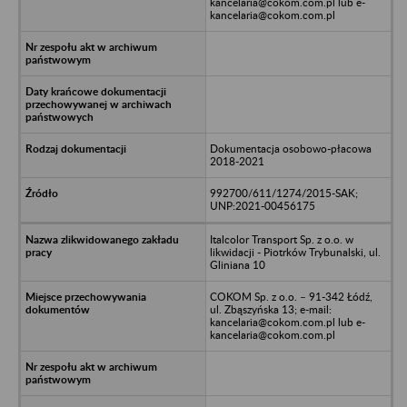
kancelaria@cokom.com.pl lub e-
kancelaria@cokom.com.pl
Dokumentacja osobowo-płacowa
2018-2021
992700/611/1274/2015-SAK;
UNP:2021-00456175
Italcolor Transport Sp. z o.o. w
likwidacji - Piotrków Trybunalski, ul.
Gliniana 10
COKOM Sp. z o.o. – 91-342 Łódź,
ul. Zbąszyńska 13; e-mail:
kancelaria@cokom.com.pl lub e-
kancelaria@cokom.com.pl