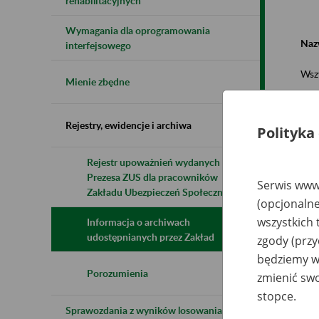
rehabilitacyjnych
Wymagania dla oprogramowania
Naz
interfejsowego
Wsz
Mienie zbędne
Rejestry, ewidencje i archiwa
Polityka
Rejestr upoważnień wydanych przez
Prezesa ZUS dla pracowników
N
Serwis www.
z
Zakładu Ubezpieczeń Społecznych
(opcjonalne
z
wszystkich 
Informacja o archiwach
udostępnianych przez Zakład
zgody (przy
Sp
będziemy wy
Pr
Od
Porozumienia
zmienić swo
P
Sz
stopce.
Sprawozdania z wyników losowania do
Pr