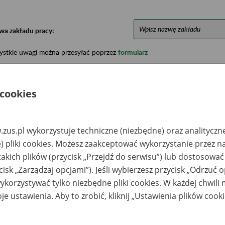
wa zakładu pracy:
ystkie uwagi można przesyłać poprzez
formularz
Ukryj wszystkie pozycje bazy
 cookies
azwa
Miejsce
Nr zespołu akt w
Daty k
zus.pl wykorzystuje techniczne (niezbędne) oraz analityczn
likwidowanego
przechowywania
archiwum
dokume
) pliki cookies. Możesz zaakceptować wykorzystanie przez n
akładu pracy
dokumentów
państwowym
przech
archiw
takich plików (przycisk „Przejdź do serwisu”) lub dostosować
państw
cisk „Zarządzaj opcjami”). Jeśli wybierzesz przycisk „Odrzuć 
ółdzielnia Pracy
VITAL TRADING Sp. z
korzystywać tylko niezbędne pliki cookies. W każdej chwili
zemysłu
o. o. Dast-
zieżowego
archiwum.pl, Toruń,
je ustawienia. Aby to zrobić, kliknij „Ustawienia plików cook
OMORZANKA -
ul. Mostowa 38/1
czecinek
zedsiębiorstwo
VITAL TRADING Sp. z