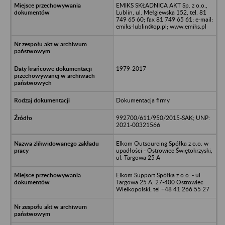
EMIKS SKŁADNICA AKT Sp. z o.o.,
Lublin, ul. Mełgiewska 152, tel. 81
749 65 60; fax 81 749 65 61; e-mail:
emiks-lublin@op.pl; www.emiks.pl
1979-2017
Dokumentacja firmy
992700/611/950/2015-SAK; UNP:
2021-00321566
Elkom Outsourcing Spółka z o.o. w
upadłości - Ostrowiec Świętokrzyski,
ul. Targowa 25 A
Elkom Support Spółka z o.o. - ul
Targowa 25 A, 27-400 Ostrowiec
Wielkopolski; tel +48 41 266 55 27