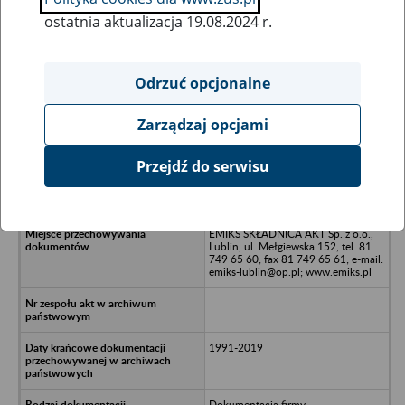
ostatnia aktualizacja 19.08.2024 r.
Wszystkie uwagi można przesyłać poprzez
formularz
Odrzuć opcjonalne
Zarządzaj opcjami
Ukryj wszystkie pozycje bazy
Przejdź do serwisu
AOT ENERGY Servicer Sp. z o.o. w
Warszawie
EMIKS SKŁADNICA AKT Sp. z o.o.,
Lublin, ul. Mełgiewska 152, tel. 81
749 65 60; fax 81 749 65 61; e-mail:
emiks-lublin@op.pl; www.emiks.pl
1991-2019
Dokumentacja firmy