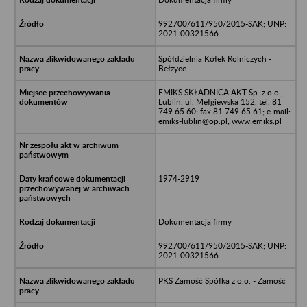
992700/611/950/2015-SAK; UNP:
2021-00321566
Spółdzielnia Kółek Rolniczych -
Bełżyce
EMIKS SKŁADNICA AKT Sp. z o.o.,
Lublin, ul. Mełgiewska 152, tel. 81
749 65 60; fax 81 749 65 61; e-mail:
emiks-lublin@op.pl; www.emiks.pl
1974-2919
Dokumentacja firmy
992700/611/950/2015-SAK; UNP:
2021-00321566
PKS Zamość Spółka z o.o. - Zamość