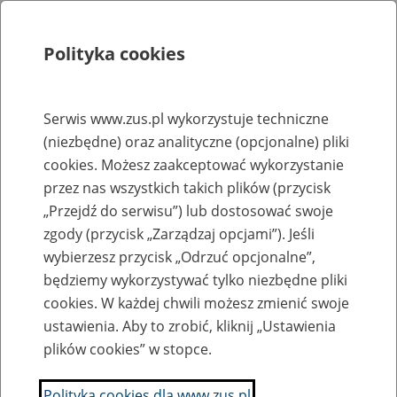
Polityka cookies
Szukaj
Menu
Serwis www.zus.pl wykorzystuje techniczne
(niezbędne) oraz analityczne (opcjonalne) pliki
Rejestry, ewidencje i archiwa
cookies. Możesz zaakceptować wykorzystanie
Baza zlikwidowanych lub
przez nas wszystkich takich plików (przycisk
„Przejdź do serwisu”) lub dostosować swoje
przekształconych zakładów pracy
zgody (przycisk „Zarządzaj opcjami”). Jeśli
wybierzesz przycisk „Odrzuć opcjonalne”,
Nazwa zakładu pracy:
będziemy wykorzystywać tylko niezbędne pliki
cookies. W każdej chwili możesz zmienić swoje
ustawienia. Aby to zrobić, kliknij „Ustawienia
plików cookies” w stopce.
SZUKAJ
Polityka cookies dla www.zus.pl