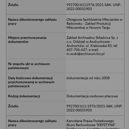
992700/6111976/2021-SAK; UNP:
2022-00031903
Okręgowa Spółdzielnia Mleczarska w
Radomsku - Zakład Produkcji
Mleczarskiej w Nowym Targu
Zakład Archiwalny Składnica Sp. z
o.o. Oddział w Andrychowie -
Andrychów, ul. Krakowska 83; tel.
607-706-637; e-mail:
m.suski@archiwum.biz.pl
dokumentacja od roku 2008
Dokumentacja osobowo-płacowa
992700/611/1976/2021-SAK; UNP:
2022-00031903
Kancelaria Prawa Podatkowego
Biuro Rachunkowe "KRYSTYNA"
Spółka z o.o. z siedzibą w Jastrzębiu