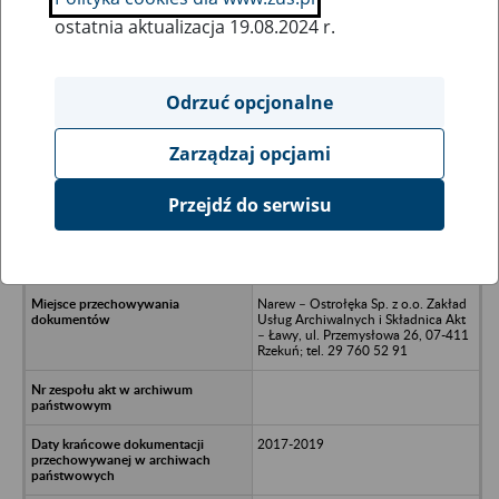
ostatnia aktualizacja 19.08.2024 r.
Wszystkie uwagi można przesyłać poprzez
formularz
Odrzuć opcjonalne
Zarządzaj opcjami
Ukryj wszystkie pozycje bazy
Przejdź do serwisu
Oldar Spółka z o.o. w upadłości -
Ostrołęka, aleja Wojska Polskiego 7
B
Narew – Ostrołęka Sp. z o.o. Zakład
Usług Archiwalnych i Składnica Akt
– Ławy, ul. Przemysłowa 26, 07-411
Rzekuń; tel. 29 760 52 91
2017-2019