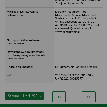
Zdroju ul. Opolska 1M
Doradcy Podatkowi Piotr
Maciejewski, Monika Maciejewska
Spółka z o.o. - ul. 11 Listopada 9,
44-330 Jastrzębie-Zdrój, tel. 32
4763613, faks 32 7500022, e-mail:
maciejewski@doradcy.net.pl,
www.doradcy.net.pl
DOkumentacja kadrowo-płacowa
992700/611/1986/2015-SAK;
UNP:2022-00025577
Strona 11 z 4 295
<<
>>