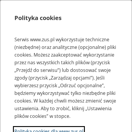
Polityka cookies
Szukaj
Menu
Serwis www.zus.pl wykorzystuje techniczne
(niezbędne) oraz analityczne (opcjonalne) pliki
Rejestry, ewidencje i archiwa
cookies. Możesz zaakceptować wykorzystanie
Baza zlikwidowanych lub
przez nas wszystkich takich plików (przycisk
„Przejdź do serwisu”) lub dostosować swoje
przekształconych zakładów pracy
zgody (przycisk „Zarządzaj opcjami”). Jeśli
wybierzesz przycisk „Odrzuć opcjonalne”,
Nazwa zakładu pracy:
będziemy wykorzystywać tylko niezbędne pliki
cookies. W każdej chwili możesz zmienić swoje
ustawienia. Aby to zrobić, kliknij „Ustawienia
plików cookies” w stopce.
SZUKAJ
Polityka cookies dla www.zus.pl