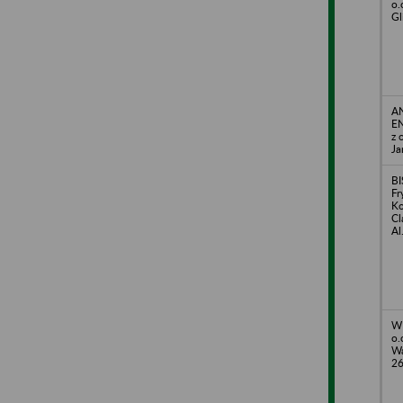
o.
Gl
A
EN
z 
Ja
BI
Fr
Ko
Cl
Al
W
o.
Wa
2