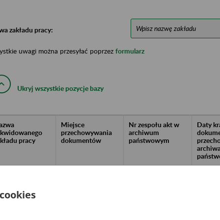
wa zakładu pracy:
ystkie uwagi można przesyłać poprzez
formularz
Ukryj wszystkie pozycje bazy
azwa
Miejsce
Nr zespołu akt w
Daty k
likwidowanego
przechowywania
archiwum
dokume
akładu pracy
dokumentów
państwowym
przech
archiw
państw
gger Sp. z o.o. we
Krajowa Grupa
1998-20
kwidacji - Gostynin,
Spożywcza S.A. Dział
. Ziejkowa 5
Archiwum. Pl. W.
 cookies
Witosa 1, 09-408
Płock, e-mail:
archiwum@kgssa.pl,
archiwum.kgssa.pl.,