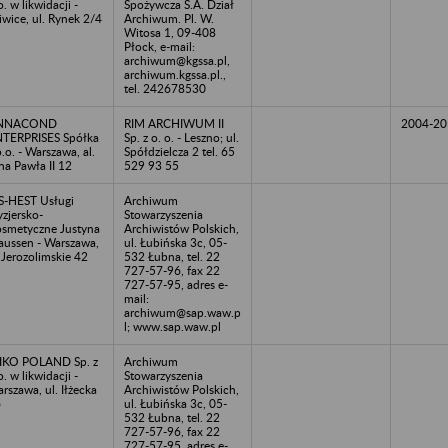
o. w likwidacji -
Spożywcza S.A. Dział
iwice, ul. Rynek 2/4
Archiwum. Pl. W.
Witosa 1, 09-408
Płock, e-mail:
archiwum@kgssa.pl,
archiwum.kgssa.pl.,
tel. 242678530
NNACOND
RIM ARCHIWUM II
2004-20
TERPRISES Spółka
Sp. z o. o. - Leszno; ul.
o.o. - Warszawa, al.
Spółdzielcza 2 tel. 65
na Pawła II 12
529 93 55
S-HEST Usługi
Archiwum
yzjersko-
Stowarzyszenia
smetyczne Justyna
Archiwistów Polskich,
aussen - Warszawa,
ul. Łubińska 3c, 05-
.Jerozolimskie 42
532 Łubna, tel. 22
727-57-96, fax 22
727-57-95, adres e-
mail:
archiwum@sap.waw.p
l; www.sap.waw.pl
IKO POLAND Sp. z
Archiwum
o. w likwidacji -
Stowarzyszenia
rszawa, ul. Iłżecka
Archiwistów Polskich,
6
ul. Łubińska 3c, 05-
532 Łubna, tel. 22
727-57-96, fax 22
727-57-95, adres e-