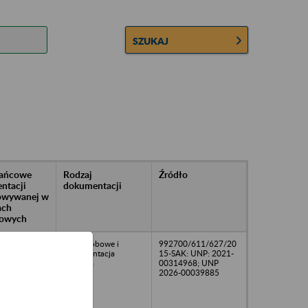
SZUKAJ
rańcowe
Rodzaj
Źródło
ntacji
dokumentacji
owywanej w
ach
owych
12
Akta osobowe i
992700/611/627/20
dokumentacja
15-SAK: UNP: 2021-
płacowa
00314968; UNP
2026-00039885