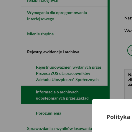
rehabilitacyjnych
Wymagania dla oprogramowania
Naz
interfejsowego
Wsz
Mienie zbędne
Rejestry, ewidencje i archiwa
Rejestr upoważnień wydanych przez
Prezesa ZUS dla pracowników
N
z
Zakładu Ubezpieczeń Społecznych
z
Informacja o archiwach
udostępnianych przez Zakład
Di
li
ul
Porozumienia
Polityka
Sprawozdania z wyników losowania do