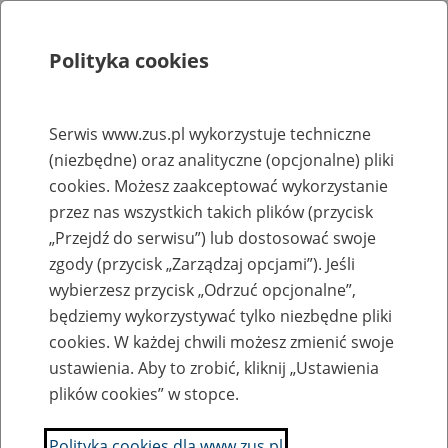
Polityka cookies
Szukaj
Menu
Serwis www.zus.pl wykorzystuje techniczne
(niezbędne) oraz analityczne (opcjonalne) pliki
Rejestry, ewidencje i archiwa
cookies. Możesz zaakceptować wykorzystanie
Baza zlikwidowanych lub
przez nas wszystkich takich plików (przycisk
„Przejdź do serwisu”) lub dostosować swoje
przekształconych zakładów pracy
zgody (przycisk „Zarządzaj opcjami”). Jeśli
wybierzesz przycisk „Odrzuć opcjonalne”,
Nazwa zakładu pracy:
będziemy wykorzystywać tylko niezbędne pliki
cookies. W każdej chwili możesz zmienić swoje
ustawienia. Aby to zrobić, kliknij „Ustawienia
plików cookies” w stopce.
SZUKAJ
Polityka cookies dla www.zus.pl