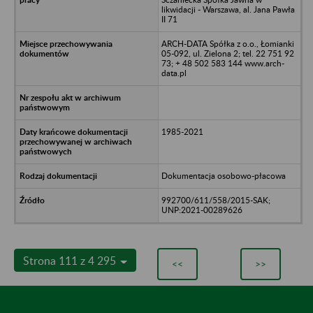
likwidacji - Warszawa, al. Jana Pawła
II 71
ARCH-DATA Spółka z o.o., Łomianki
05-092, ul. Zielona 2; tel. 22 751 92
73; + 48 502 583 144 www.arch-
data.pl
1985-2021
Dokumentacja osobowo-płacowa
992700/611/558/2015-SAK;
UNP:2021-00289626
Strona 111 z 4 295
<<
>>