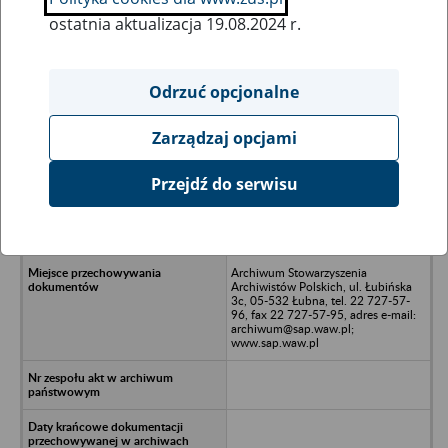
ostatnia aktualizacja 19.08.2024 r.
Wszystkie uwagi można przesyłać poprzez
formularz
Odrzuć opcjonalne
Zarządzaj opcjami
Ukryj wszystkie pozycje bazy
Przejdź do serwisu
TOM-AS usługi Fryzjersko-
Kosmetyczne Tomasz Ostrowski -
Warszawa; Al. Jerozolimskie 42
Archiwum Stowarzyszenia
Archiwistów Polskich, ul. Łubińska
3c, 05-532 Łubna, tel. 22 727-57-
96, fax 22 727-57-95, adres e-mail:
archiwum@sap.waw.pl;
www.sap.waw.pl