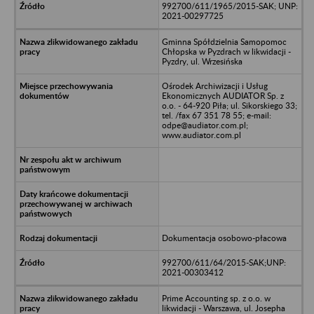
992700/611/1965/2015-SAK; UNP:
2021-00297725
Gminna Spółdzielnia Samopomoc
Chłopska w Pyzdrach w likwidacji -
Pyzdry, ul. Wrzesińska
Ośrodek Archiwizacji i Usług
Ekonomicznych AUDIATOR Sp. z
o.o. - 64-920 Piła; ul. Sikorskiego 33;
tel. /fax 67 351 78 55; e-mail:
odpe@audiator.com.pl;
www.audiator.com.pl
Dokumentacja osobowo-płacowa
992700/611/64/2015-SAK;UNP:
2021-00303412
Prime Accounting sp. z o.o. w
likwidacji - Warszawa, ul. Josepha