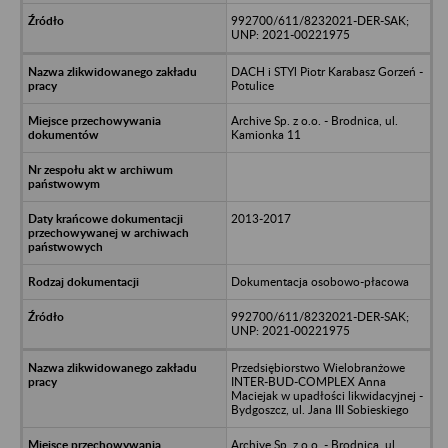
992700/611/8232021-DER-SAK;
UNP: 2021-00221975
DACH i STYl Piotr Karabasz Gorzeń -
Potulice
Archive Sp. z o.o. - Brodnica, ul.
Kamionka 11
2013-2017
Dokumentacja osobowo-płacowa
992700/611/8232021-DER-SAK;
UNP: 2021-00221975
Przedsiębiorstwo Wielobranżowe
INTER-BUD-COMPLEX Anna
Maciejak w upadłości likwidacyjnej -
Bydgoszcz, ul. Jana III Sobieskiego
Archive Sp. z o.o. - Brodnica, ul.