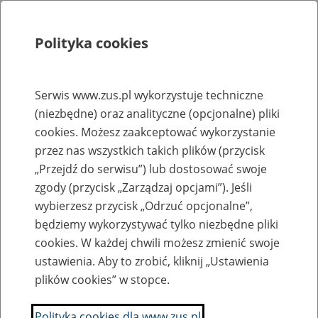
Polityka cookies
Szukaj
Menu
Serwis www.zus.pl wykorzystuje techniczne
(niezbędne) oraz analityczne (opcjonalne) pliki
Rejestry, ewidencje i archiwa
cookies. Możesz zaakceptować wykorzystanie
Baza zlikwidowanych lub
przez nas wszystkich takich plików (przycisk
„Przejdź do serwisu”) lub dostosować swoje
przekształconych zakładów pracy
zgody (przycisk „Zarządzaj opcjami”). Jeśli
wybierzesz przycisk „Odrzuć opcjonalne”,
Nazwa zakładu pracy:
będziemy wykorzystywać tylko niezbędne pliki
cookies. W każdej chwili możesz zmienić swoje
ustawienia. Aby to zrobić, kliknij „Ustawienia
plików cookies” w stopce.
SZUKAJ
Polityka cookies dla www.zus.pl