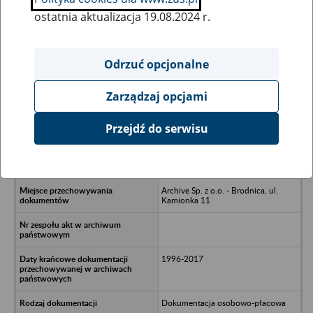
ostatnia aktualizacja 19.08.2024 r.
Wszystkie uwagi można przesyłać poprzez
formularz
Odrzuć opcjonalne
Zarządzaj opcjami
Ukryj wszystkie pozycje bazy
Przejdź do serwisu
MEDIG Apteka Panaceum Anna
Marczuk-Chudek w upadłości - Żnin,
ul. 700-Lecia 32
Archive Sp. z o.o. - Brodnica, ul.
Kamionka 11
1996-2017
Dokumentacja osobowo-płacowa