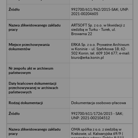
992700/611/962/2015-SAK; UNP:
2021-00204605
ARTSOFT Sp. z o.o. w likwidacji z
siedzibą w Turku - Turek, ul.
Browarna 22
ERKA Sp. z o.o. Prywatne Archiwum
w Koninie – ul. Szafirkowa 18; 62-
502 Konin; tel. 609 104 677; e-mail:
biuro@erka.konin.pl
Dokumentacja osobowo-płacowa
992700/611/1726/2015 - SAK;
UNP: 2021-002104512
OMA spółka z o.o. z siedzibą w
Krakowie, ul. Kalwaryjska 69/9 (
poprzednie adresy: Dąbka 8/111