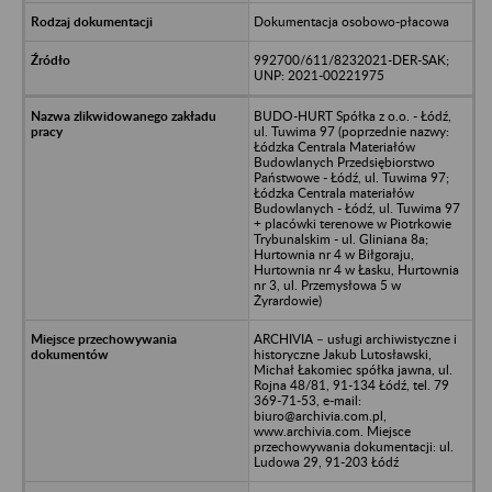
Dokumentacja osobowo-płacowa
992700/611/8232021-DER-SAK;
UNP: 2021-00221975
BUDO-HURT Spółka z o.o. - Łódź,
ul. Tuwima 97 (poprzednie nazwy:
Łódzka Centrala Materiałów
Budowlanych Przedsiębiorstwo
Państwowe - Łódź, ul. Tuwima 97;
Łódzka Centrala materiałów
Budowlanych - Łódź, ul. Tuwima 97
+ placówki terenowe w Piotrkowie
Trybunalskim - ul. Gliniana 8a;
Hurtownia nr 4 w Biłgoraju,
Hurtownia nr 4 w Łasku, Hurtownia
nr 3, ul. Przemysłowa 5 w
Żyrardowie)
ARCHIVIA – usługi archiwistyczne i
historyczne Jakub Lutosławski,
Michał Łakomiec spółka jawna, ul.
Rojna 48/81, 91-134 Łódź, tel. 79
369-71-53, e-mail:
biuro@archivia.com.pl,
www.archivia.com. Miejsce
przechowywania dokumentacji: ul.
Ludowa 29, 91-203 Łódź