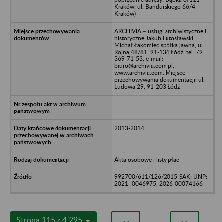
Kraków; ul. Bandurskiego 66/4
Kraków)
ARCHIVIA – usługi archiwistyczne i
historyczne Jakub Lutosławski,
Michał Łakomiec spółka jawna, ul.
Rojna 48/81, 91-134 Łódź, tel. 79
369-71-53, e-mail:
biuro@archivia.com.pl,
www.archivia.com. Miejsce
przechowywania dokumentacji: ul.
Ludowa 29, 91-203 Łódź
2013-2014
Akta osobowe i listy płac
992700/611/126/2015-SAK; UNP:
2021- 0046975, 2026-00074166
Strona 115 z 4 295
<<
>>