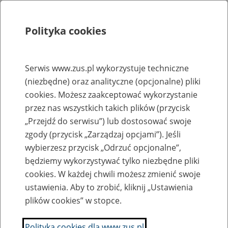
Polityka cookies
Szukaj
Menu
Serwis www.zus.pl wykorzystuje techniczne
(niezbędne) oraz analityczne (opcjonalne) pliki
Rejestry, ewidencje i archiwa
cookies. Możesz zaakceptować wykorzystanie
Baza zlikwidowanych lub
przez nas wszystkich takich plików (przycisk
„Przejdź do serwisu”) lub dostosować swoje
przekształconych zakładów pracy
zgody (przycisk „Zarządzaj opcjami”). Jeśli
wybierzesz przycisk „Odrzuć opcjonalne”,
Nazwa zakładu pracy:
będziemy wykorzystywać tylko niezbędne pliki
cookies. W każdej chwili możesz zmienić swoje
ustawienia. Aby to zrobić, kliknij „Ustawienia
plików cookies” w stopce.
SZUKAJ
Polityka cookies dla www.zus.pl