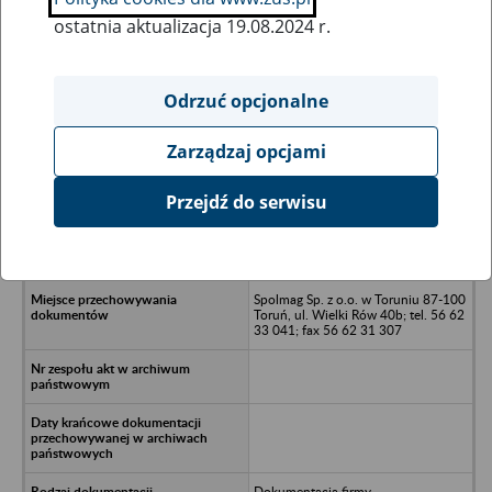
ostatnia aktualizacja 19.08.2024 r.
Wszystkie uwagi można przesyłać poprzez
formularz
Odrzuć opcjonalne
Zarządzaj opcjami
Ukryj wszystkie pozycje bazy
Przejdź do serwisu
Biuro Usług i Doradztwa LEX et
Labor Spółka Cywilna M. Łukasik -
Toruń
Spolmag Sp. z o.o. w Toruniu 87-100
Toruń, ul. Wielki Rów 40b; tel. 56 62
33 041; fax 56 62 31 307
Dokumentacja firmy